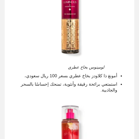
لومينوس بخاخ عطري
أمونغ ذا كلاودز بخاخ عطري بسعر 100 ريال سعودي،
استمتعي برائحة رقيقة وأنثوية، تمنحك إحساسًا بالسحر
والجاذبية.