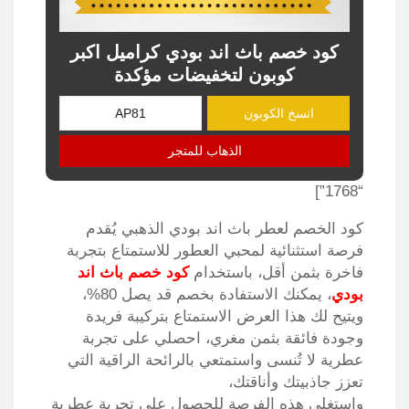
كود خصم باث اند بودي كراميل اكبر
كوبون لتخفيضات مؤكدة
انسخ الكوبون
الذهاب للمتجر
“1768”]
كود الخصم لعطر باث اند بودي الذهبي يُقدم
فرصة استثنائية لمحبي العطور للاستمتاع بتجربة
فاخرة بثمن أقل، باستخدام
كود خصم باث اند
بودي
، يمكنك الاستفادة بخصم قد يصل 80%،
ويتيح لك هذا العرض الاستمتاع بتركيبة فريدة
وجودة فائقة بثمن مغري، احصلي على تجربة
عطرية لا تُنسى واستمتعي بالرائحة الراقية التي
تعزز جاذبيتك وأناقتك،
واستغلي هذه الفرصة للحصول على تجربة عطرية