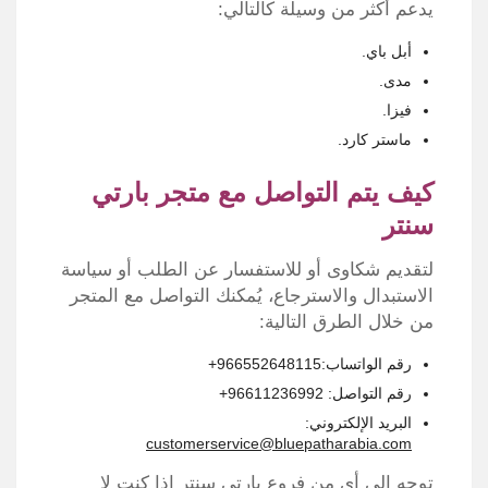
يدعم أكثر من وسيلة كالتالي:
أبل باي.
مدى.
فيزا.
ماستر كارد.
كيف يتم التواصل مع متجر بارتي
سنتر
لتقديم شكاوى أو للاستفسار عن الطلب أو سياسة
الاستبدال والاسترجاع، يُمكنك التواصل مع المتجر
من خلال الطرق التالية:
رقم الواتساب:966552648115+
رقم التواصل: 96611236992+
البريد الإلكتروني:
customerservice@bluepatharabia.com
توجه إلى أي من فروع بارتي سنتر إذا كنت لا