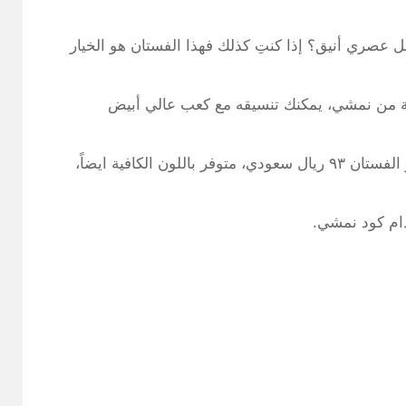
عصري أنيق؟ إذا كنتِ كذلك فهذا الفستان هو الخيار
ية من نمشي، يمكنك تنسيقه مع كعب عالي أبيض
مع بعض الاكسسوارات لتُظهر جمال الفستان. سعر الفستان ٩٣ ريال سعودي، متوفر باللون الكافية ايضاً،
ام كود نمشي.