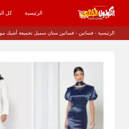
الرئيسية
كل الم
تخطي
إلى
المحتوى
الرئيسية
-
فساتين
-
فساتين ستان سمبل تجميعة أشيك موديلات 2026 بخصم 70% انته