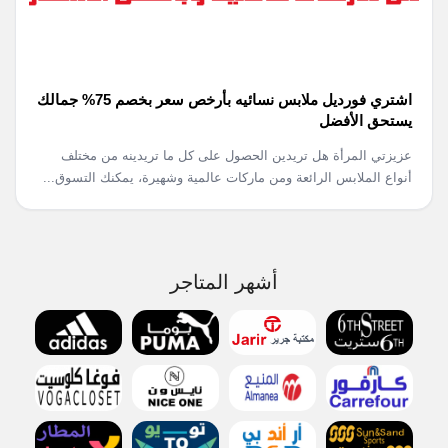
اشتري فورديل ملابس نسائيه بأرخص سعر بخصم 75% جمالك
يستحق الأفضل
عزيزتي المرأة هل تريدين الحصول على كل ما تريدينه من مختلف
أنواع الملابس الرائعة ومن ماركات عالمية وشهيرة، يمكنك التسوق...
أشهر المتاجر