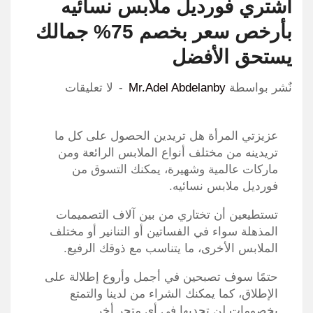
اشتري فورديل ملابس نسائيه
بأرخص سعر بخصم 75% جمالك
يستحق الأفضل
نٌشر بواسطة
Mr.Adel Abdelanby
لا تعليقات
عزيزتي المرأة هل تريدين الحصول على كل ما
تريدينه من مختلف أنواع الملابس الرائعة ومن
ماركات عالمية وشهيرة، يمكنك التسوق من
فورديل ملابس نسائيه.
تستطيعين أن تختاري من بين آلاف التصميمات
المذهلة سواء في الفساتين أو التنانير أو مختلف
الملابس الأخرى، ما يتناسب مع ذوقك الرفيع.
حتمًا سوف تصبحين في أجمل وأروع إطلالة على
الإطلاق، كما يمكنك الشراء من لدينا والتمتع
بخصومات لن تجديها في أي متجر أخر.