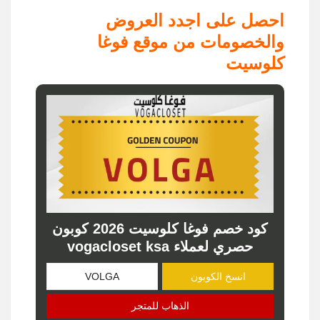
احصل على اجدد العروض
والخصومات من موقع فوغا
كلوسيت
كود خصم فوغا كلوسيت 2026 كوبون
حصري لعملاء vogacloset ksa
انسخ الكوبون
الذهاب للمتجر