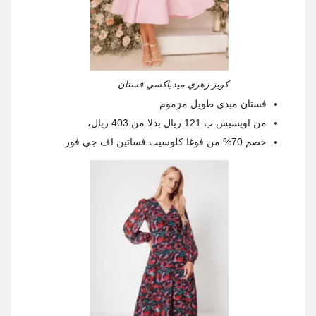
كويز زهري ميدياكسي فستان
فستان ميدي طويل مزموم
من اويسيس ب 121 ريال بدلا من 403 ريال،
خصم 70% من فوغا كلوسيت فساتين اف جي فور.