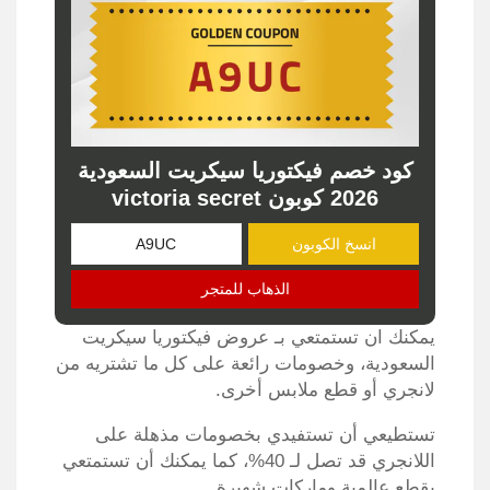
كود خصم فيكتوريا سيكريت السعودية
2026 كوبون victoria secret
انسخ الكوبون
الذهاب للمتجر
يمكنك ان تستمتعي بـ عروض فيكتوريا سيكريت
السعودية، وخصومات رائعة على كل ما تشتريه من
لانجري أو قطع ملابس أخرى.
تستطيعي أن تستفيدي بخصومات مذهلة على
اللانجري قد تصل لـ 40%، كما يمكنك أن تستمتعي
بقطع عالمية وماركات شهيرة.