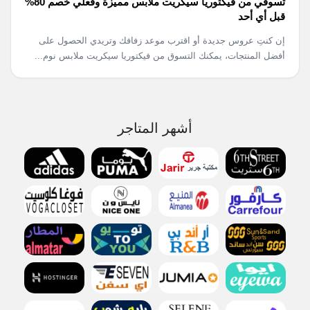
تسوقي من فيكتوريا سيكريت ملابس مميزة وفعلي خصم 80%
قبل أي أحد
إن كنتِ عروس جديدة أو اقترب موعد زفافك وتريدي الحصول على
أفضل المنتجات، يمكنك التسوق من فيكتوريا سيكريت ملابس نوم...
أشهر المتاجر