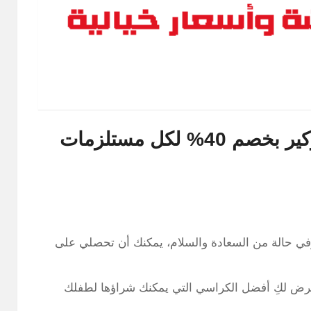
اشتري كرسي هزاز للاطفال مذركير بخصم 40% لكل مستلزمات
وفي حالة من السعادة والسلام، يمكنك أن تحصلي على
رض لكِ أفضل الكراسي التي يمكنك شراؤها لطفلك