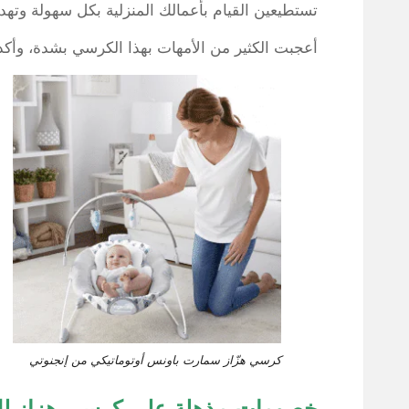
تستطيعين القيام بأعمالك المنزلية بكل سهولة وته
أعجبت الكثير من الأمهات بهذا الكرسي بشدة، وأك
كرسي هزّاز سمارت باونس أوتوماتيكي من إنجنوتي
خصومات مذهلة على كرسي هزاز للا