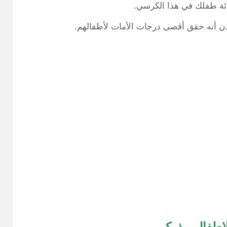
دئة طفلك في هذا الكرسي.
دن أنه حقق أقصى درجات الأمات لأطفالهم.
طفال مذركير