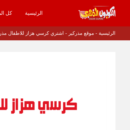
الرئيسية
كل الم
تخطي
إلى
المحتوى
الرئيسية
-
موقع مذركير
-
اشتري كرسي هزاز للاطفال مذركير بخصم 40% لكل 