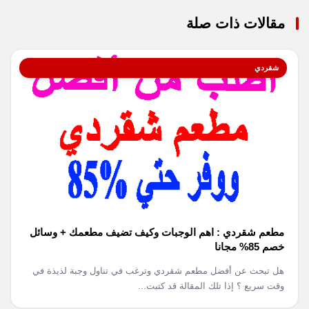
مقالات ذات صلة
شقردي
مطعم شقردي : اهم الوجبات وكيف تضيف مطعمك + وسائل
خصم 85% مجانا
هل تبحث عن أفضل مطعم شقردي وترغب في تناول وجبة لذيذة في
وقت سريع ؟ إذا تلك المقالة قد كتبت...