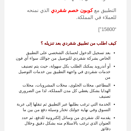
التطبيق مع
كوبون خصم شقردي
الذي نمنحه
للعملاء في المملكة.
“15800”]
كيف اطلب من تطبيق شقردي بعد تنزيله ؟
بعد تسجيل الدخول لحسابك الشخصي على التطبيق
الخاص بشركة شقردي للتوصيل من جوالك سواء آي فون
أو أندرويد يمكنك الطلب بكل سهولة، حيث يتم تصنيف
خدمات شقردي في واجهة التطبيق بين خدمات التوصيل
من
المطاعم، محلات الحلوى، محلات المشروبات، محلات
الهدايا بشكل يغطي كل مدن المملكة، لذا من الضروري
تصنيف
الخدمة التي ترغب بطلبها عبر التطبيق ثم تنقلها إلى عربة
التسوق وفي نهاية جولتك تختار وسيلة دفع من بين ما
يقدمه لك شقردي من وسائل إلكترونية للدفع، ثم حدد
العنوان الذي ترغب بالاستلام منه بشكل دقيق وخلال
دقائق