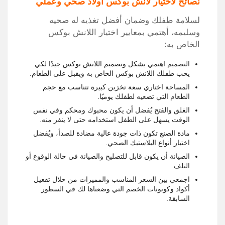
نصائح لاختيار لانش بوكس اولاد صحي وعملي
لسلامة طفلك وضمان أفضل تغذيه له صحيه
وسليمه، أهتمي بمعايير اختيار اللانش بوكس
الخاص به:
التصميم اهتمي بشكل وتصميم اللانش بوكس جيدًا لكي
يحب طفلك اللانش بوكس الخاص به ويقبل على الطعام.
المساحة اختاري سعة تخزين كبيرة تتناسب مع حجم
الطعام التي تضعيه لطفلك يوميًا.
الغلق والفتح يُفضل أن يكون محبوك ومحكم وفي نفس
الوقت يسهل على الطفل استخدامه حتى لا ينفر منه.
مادة الصنع تكون ذات جودة عالية مضادة للصدأ، ويُفضل
اختيار أنواع البلاستيك الصحي.
الصيانة أن يكون قابل للتصليح والصيانة في حالة الوقوع أو
التلف.
اجمعي بين السعر المناسب والمميزات من خلال تفعيل
أكواد وكوبونات الخصم التي وضعناها لك في السطور
السابقة.