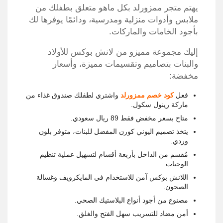
يهتم متجر ممزورلد بكل ماهو متعلق بطفلك من
ملابس وأدوات منزلية ومدرسية، ودائمًا يوفرها لك
بأجود الخامات والماركات.
إليك مجموعة مميزو من لانش بوكس للأولاد
والبنات بتصاميم وتقسيمات مميزة، وأسعار
مخفضة:
فعل
كود خصم ممزورلد
واشتري لطفلك صندوق غذاء من
ماركة رينول سكول.
متاح بسعر مخفض فقط 89 ريال سعودي.
يتخذ تصميم اليوني كورن المفضل للبنات، متوفر بلون
وردي.
مُقسم من الداخل بأربعة أقسام لتسهيل عملية تنظيم
الوجبات.
اللانش بوكس آمن للاستخدام في المايكرويف وغسالة
الصحون.
مصنوع من أجود أنواع البلاستيك الصحي.
أمن مضاد للتسريب سهل الفتح والغلق.