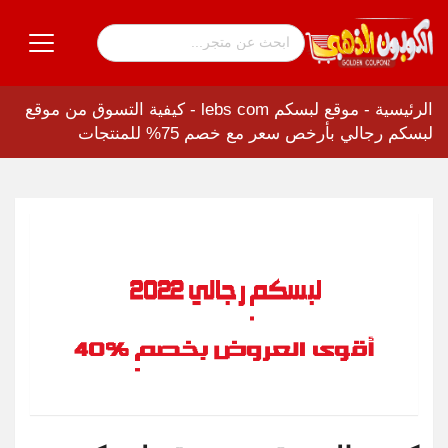
الرئيسية
-
موقع لبسكم lebs com
-
كيفية التسوق من موقع
لبسكم رجالي بأرخص سعر مع خصم 75% للمنتجات