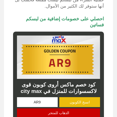
أنها ستوفر لك الكثير من الأموال.
احصلي على خصومات إضافية من لبسكم
فساتين
كود خصم ماكس أروى كوبون قوى
لاكسسوارات للمنزل في city max
انسخ الكوبون
الذهاب للمتجر