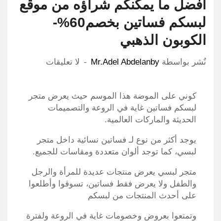
أفضل ما يمكنكم شراؤه من موقع
لبسكم فساتين بخصم60%-
الكوبون الذهبي
نٌشر بواسطة
Mr.Adel Abdelanby
لا تعليقات
كوني على الموضة هذا الموسم حيث يعرض متجر
لبسكم فساتين غاية في الروعة والتصميمات
الحديثة والماركات العالمية.
يوجد أكثر من نوع لـ فساتين نسائية داخل متجر
لبسي، كما توجد ألوان متعددة ومقاسات للجميع.
متجر لبسي يعرض منتجات عديدة للمرأة والرجل
والطفل ولا يعرض فقط فساتين، تسوقوا وأطلعوا
على أحدث المنتجات من لبسكم
وتمتعوا بعروض وخصومات غاية في الروعة ولفترة