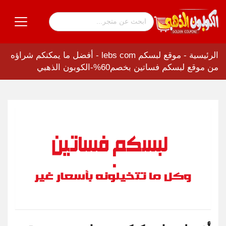
الرئيسية
-
موقع لبسكم lebs com
-
أفضل ما يمكنكم شراؤه
من موقع لبسكم فساتين بخصم60%-الكوبون الذهبي