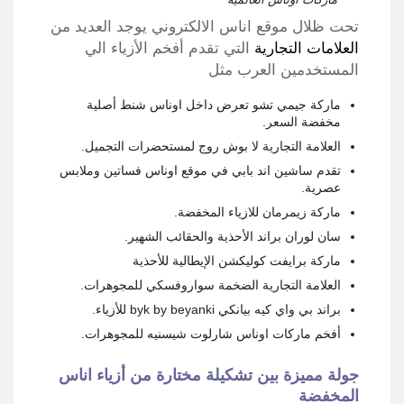
تحت ظلال موقع اناس الالكتروني يوجد العديد من
العلامات التجارية
التي تقدم أفخم الأزياء الي
المستخدمين العرب مثل
ماركة جيمي تشو تعرض داخل اوناس شنط أصلية
مخفضة السعر.
العلامة التجارية لا بوش روج لمستحضرات التجميل.
تقدم ساشين اند بابي في موقع اوناس فساتين وملابس
عصرية.
ماركة زيمرمان للازياء المخفضة.
سان لوران براند الأحذية والحقائب الشهير.
ماركة برايفت كوليكشن الإيطالية للأحذية
العلامة التجارية الضخمة سواروفسكي للمجوهرات.
براند بي واي كيه بيانكي byk by beyanki للأزياء.
أفخم ماركات اوناس شارلوت شيسنيه للمجوهرات.
جولة مميزة بين تشكيلة مختارة من أزياء اناس
المخفضة