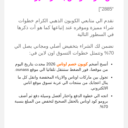
“2885”]
نقدم الي متابعي الكوبون الذهبي الكرام خطوات
شراء مميزة وموفره عند إتباعها كما هو أت ذكرها
في السطور التالية
نضمن لك الشراء بتخفيض أصلي ومجاني يصل الي
70% وتتمثل خطوات التسوق اون لاين في:
أنسخ أضخم
كوبون خصم اوناس
2026 محدث بتاريخ اليوم
من موقعنا، فور الضغط ستنتقل تلقائيا الي موقع ounass.
تجول بين ماركات اوناس والازياء المخفضة وانقل كل ما
ينال اعجابك من منتجات الي عربة تسوق موقع اناس
الالكتروني.
اتجه الي خطوة الدفع واختار أفضل وسيلة دفع ثم أضف
برومو كود اوناس بالحقل الصحيح لتخفض من المبلغ بنسبة
70%.