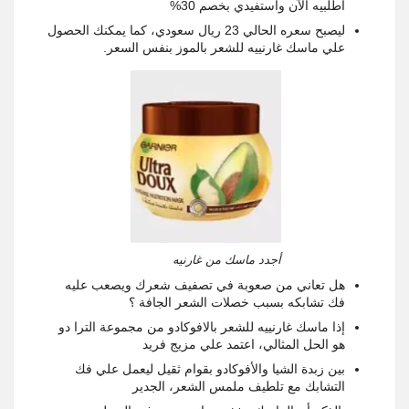
اطلبيه الآن واستفيدي بخصم 30%
ليصبح سعره الحالي 23 ريال سعودي، كما يمكنك الحصول
علي ماسك غارنييه للشعر بالموز بنفس السعر.
أجدد ماسك من غارنيه
هل تعاني من صعوبة في تصفيف شعرك ويصعب عليه
فك تشابكه بسبب خصلات الشعر الجافة ؟
إذا ماسك غارنييه للشعر ب
الافوكادو
من مجموعة الترا دو
هو الحل المثالي، اعتمد علي مزيج فريد
بين زبدة الشيا والأفوكادو بقوام ثقيل ليعمل علي فك
التشابك مع تلطيف ملمس الشعر، الجدير