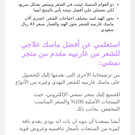
ذو القوام السميك ليثبت في الشعر ويمتص بشكل سريع،
لكي تحصلي علي أفضل نتيجة يأتي بالمنتج أيضا
بجوز الهند لسد مختلف احتياجات الشعر، اشتري آلان
ماسك غارنييه للشعر بجوز الهند والصبار بسعر 43 ريال
سعودي.
استعلمي عن أفضل ماسك علاجي
للشعر من غارنييه مقدم من متجر
نمشي:
من ترشيحاتنا الأخرى التي نقدمها إليك للحصول
على ماسك غارنييه للشعر النهدي وغيره من الأنواع
للجميع إليك متجر نمشي الإلكتروني، حيث
المنتجات الأصلية 100% والسعر المناسب
المخفض، بجانب ذلك
أيضا يسعدنا أن ننوه ان باث اند بودي يقدم باقة
كبيرة من المنتجات بأسعار تنافسية وعروض قوية