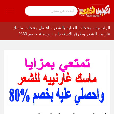
الرئيسية
-
منتجات العناية بالشعر
-
افضل منتجات ماسك
غارنييه للشعر وطرق الاستخدام + وسيلة خصم 80%