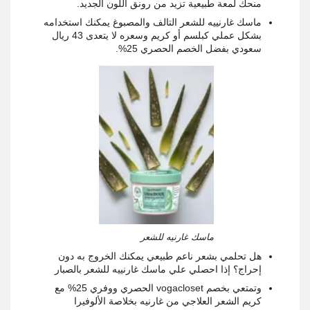
منحك لمعة طبيعية تزيد من رونق اللون الجديد.
ماسك غارنييه للشعر التالف والمصبوغ يمكنك استخدامه
بشكل عملي كبلسم أو كريم وسعره لا يتعدى 43 ريال
سعودي بفضل الخصم الحصري 25%.
ماسك غارنيه للشعر
هل تحلمي بشعر ناعم طبيعي يمكنك الخروج به دون
إحراج؟ إذا احصلي علي ماسك غارنييه للشعر بالصبار
وتمتعي بخصم vogacloset الحصري ووفري 25% مع
كريم الشعر العلاجي من غارنيه بخلاصة الألوفيرا