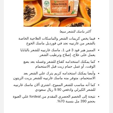
أكثر ماسك للشعر مبيعا
فيما يخص كريمات الشعر والماسكات العلاجية الخاصة
بالشعر من غارنييه نجد في فورديل ماسك الخوخ
المميز هير فود 3 في 1، ماسك غارنييه للشعر بالبابايا
يعمل على علاج، إصلاح وترطيب الشعر.
كما يمكنك استخدامه كقناع للشعر وغسله بعد بضع
الوقت، أو عمل حمام زيت قبل الاستحمام
وأيضا يمكنك استخدامه كريم يترك علي الشعر بعد
الاستحمام، متوفر منه ماسك غارنييه للشعر بزيت الزيتون
كما أنه مناسب للشعر المموج، اشتري آلان ماسك غارنييه
للشعر الكيرلي وادفعي 9.90 ريال سعودي
نتيجة إلى الخصم الحصري المقدم من fordeal علي العبوة
بحجم 390 مل بنسبة 70%.