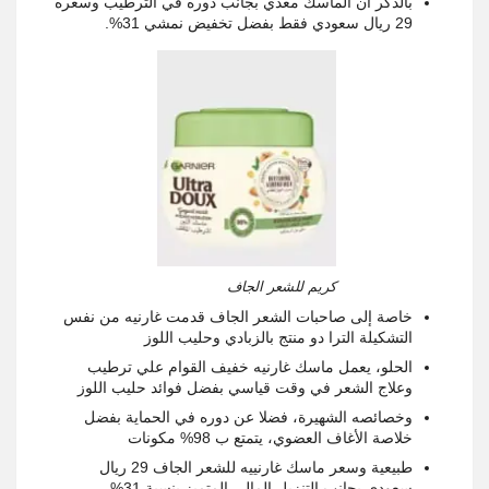
بالذكر أن الماسك مغذي بجانب دوره في الترطيب وسعره
29 ريال سعودي فقط بفضل تخفيض نمشي 31%.
كريم للشعر الجاف
خاصة إلى صاحبات الشعر الجاف قدمت غارنيه من نفس
التشكيلة الترا دو منتج بالزبادي وحليب اللوز
الحلو، يعمل ماسك غارنيه خفيف القوام علي ترطيب
وعلاج الشعر في وقت قياسي بفضل فوائد حليب اللوز
وخصائصه الشهيرة، فضلا عن دوره في الحماية بفضل
خلاصة الأغاف العضوي، يتمتع ب 98% مكونات
طبيعية وسعر ماسك غارنييه للشعر الجاف 29 ريال
سعودي بجانب التنزيل المالي
المتميز
بنسبة 31%.