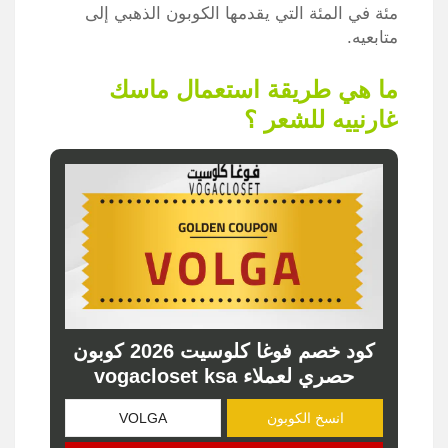
مئة في المئة التي يقدمها الكوبون الذهبي إلى
متابعيه.
ما هي طريقة استعمال ماسك
غارنييه للشعر ؟
كود خصم فوغا كلوسيت 2026 كوبون
حصري لعملاء vogacloset ksa
انسخ الكوبون