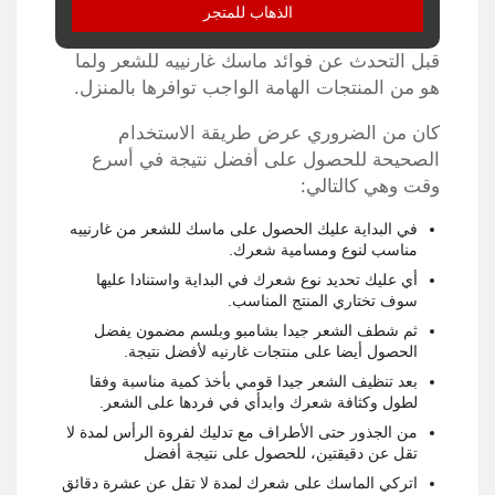
الذهاب للمتجر
قبل التحدث عن فوائد ماسك غارنييه للشعر ولما
هو من المنتجات الهامة الواجب توافرها بالمنزل.
كان من الضروري عرض طريقة الاستخدام
الصحيحة للحصول على أفضل نتيجة في أسرع
وقت وهي كالتالي:
في البداية عليك الحصول على ماسك للشعر من غارنييه
مناسب لنوع ومسامية شعرك.
أي عليك تحديد نوع شعرك في البداية واستنادا عليها
سوف تختاري المنتج المناسب.
ثم شطف الشعر جيدا بشامبو وبلسم مضمون يفضل
الحصول أيضا على منتجات غارنيه لأفضل نتيجة.
بعد تنظيف الشعر جيدا قومي بأخذ كمية مناسبة وفقا
لطول وكثافة شعرك وابدأي في فردها على الشعر.
من الجذور حتى الأطراف مع تدليك لفروة الرأس لمدة لا
تقل عن دقيقتين، للحصول على نتيجة أفضل
اتركي الماسك على شعرك لمدة لا تقل عن عشرة دقائق