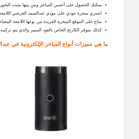
يمكنك الحصول على أحسن المباخر ومن بينها مثبت البخور الرائع بسعر 28.75 ريال
اشتري مبخرة عودي على مودي عبدالصمد القرشي اللامعة السوداء الرائعة بس
متاح على الموقع المبخرة الفريدة من نوعها اللامعة البيضاء من عبدالصمد 
كذلك متوفر الكارتج الخاص بالعود المميز والذي يتم تركيبه 
ما هي مميزات أنواع المباخر الإلكترونية في عب