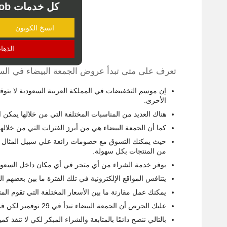
كل خدمات mrmandoob مجانا
انسخ الكوبون
الذها
تعرف على متى تبدأ عروض الجمعة البيضاء في السع
إن موسم التخفيضات في المملكة العربية السعودية لا يت
الأخرى.
هناك العديد من المناسبات المختلفة التي من خلالها يمك
كما أن الجمعة البيضاء هي من أبرز الفترات التي من خلالها 
حيث يمكنك التسوق مع خصومات رائعة علي سبيل المثال 
من المنتجات بكل سهولة.
يوفر خدمة الشراء من أي متجر في أي مكان داخل السعودية 
يتنافس المواقع الإلكترونية في تلك الفترة ما بين بعضهم
يمكنك عمل مقارنة ما بين الأسعار المختلفة التي تقوم المت
عليك الحرص أن الجمعة البيضاء تبدأ في 29 نوفمبر لكن في الأغلب تقوم المتاجر بالبدء فيها مع بداية شهر نوفمبر.
بالتالي ننصح دائمًا بالمتابعة والشراء المبكر لكي لا تنفذ 