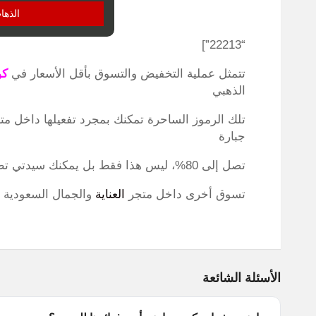
الذها
“22213”]
تتمثل عملية التخفيض والتسوق بأقل الأسعار في
كو
الذهبي
جبارة
تصل إلى 80%، ليس هذا فقط بل يمكنك سيدتي تطبيق نفس الرمز والتخفيض من السعر في تجربة
تسوق أخرى داخل متجر
العناية
والجمال السعودية ف
الأسئلة الشائعة