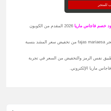
ب للمتجر
د خصم فاجاس ماريا
2026 المقدم من الكوبون
تلك الرموز الساحرة تمكنك بمجرد تفعيلها داخل متجر fajas mariaesa من تخفيض سعر المشد بنسبة
اجاس ماريا الإلكتروني.