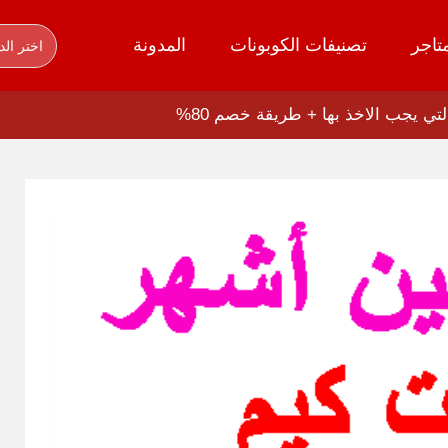
تاجر
تصنيفات الكوبونات
المدونة
اختر الد
ي يجب الاخذ بها + طريقة خصم 80%