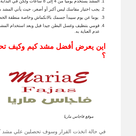
المشد يستخدم يوميا من 4 إلى 8 ساعات ولكن في البداية سيكون الأمر صعبا لذا ارتديه على قدر المستطاع.
يجب اختيار مقاسك ليس أكبر أو أصغر، حيث يأتي المشد م
يوما عن يوم سيبدأ جسمك بالانكماش وخاصة منطقة الخصر 
قومي بتنظيف وغسل البطن جيدا قبل وبعد استخدام المشد ،
عدم العناية به.
اين يعرض أفضل مشد كيم وكيف ت
؟
موقع فاجاس ماريا
في حالة اتخذت القرار وسوف تحصلين علي مشد كي