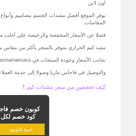
اون لاين
يوفر الموقع أفضل مشدات الجسم بتصاميم وأنواع م
المقاسات.
فضلا عن الأسعار المخفضة والرخيصة علي أغلب معروضات fajasmariaesasa الأصلية، ع
مشد كيم الحراري متوفر بالمتجر بأكثر من مقاس من s وحتى xxxl وسعره لا يتعدى 350 ريال سعو
بجانب الأسعار وجودة المنتجات في fajasmariaesasa فإن خدمات البيع لا غبار عليها بداية من الشحن
والتوصيل في فاجاس ماريا وصولا إلى خدمة العملاء
كيف تخفضين من سعر مشدات كيم ؟
كوبون خصم فاجا
كود خصم لكل fajasmariae sa
انسخ الكوبون