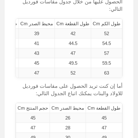
الحصول عليها من خلال جدول مقاسات فورديل
التالي:
طول الكم Cm
طول القطعة Cm
محيط الصدر Cm
طول الجسم
90 – 100
39
42
52
100 – 110
41
44.5
54.5
110- 120
43
47
57
120 – 130
45
49.5
59.5
130 – 140
47
52
63
أما إن كنت تريد الحصول على مقاسات فورديل
للاولاد والبنات يمكنك اتباع الجدول التالي:
طول القطعة Cm
محيط الصدر Cm
حجم المنتج Cm
45
26
45
47
28
47
49
30
49