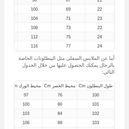
3
100
69
22
5
104
71
23
7
108
73
23
9
112
75
24
1
116
77
24
أما عن الملابس السفلى مثل البنطلونات الخاصة
بالرجال يمكنك الحصول عليها من خلال الجدول
التالي:
طول البنطلون Cm
محيط الخصر Cm
محيط الورك Cm
حجم ا
97
76
100
100
80
101
103
84
102
106
88
103