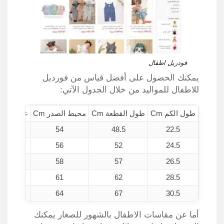
فودريل اطفال
يمكنك الحصول على أفضل قياس من فورديل
للاطفال للمواليد من خلال الجدول الآتي:
طول الكم Cm
طول القطعة Cm
محيط الصدر Cm
غرض الأكت
.5
54
48.5
22.5
.5
56
52
24.5
.5
58
57
26.5
.5
61
62
28.5
.5
64
67
30.5
أما عن مقاسات الاطفال بالشهور للصغار يمكنك