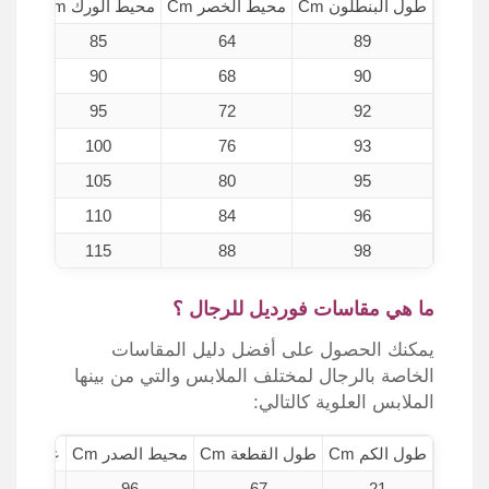
طول البنطلون Cm
محيط الخصر Cm
محيط الورك Cm
حجم ا
85
64
89
90
68
90
95
72
92
100
76
93
105
80
95
110
84
96
115
88
98
ما هي مقاسات فورديل للرجال ؟
يمكنك الحصول على أفضل دليل المقاسات
الخاصة بالرجال لمختلف الملابس والتي من بينها
الملابس العلوية كالتالي:
طول الكم Cm
طول القطعة Cm
محيط الصدر Cm
عرض الأكت
1
96
67
21