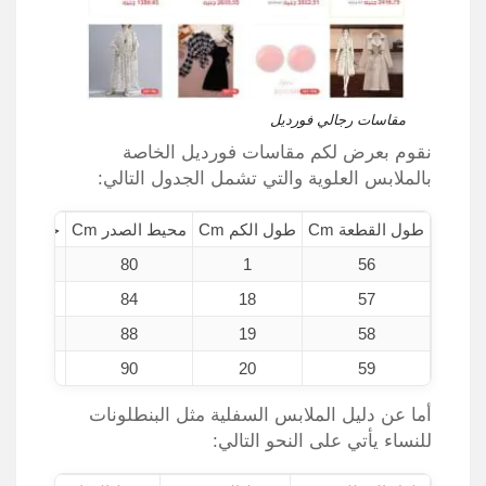
مقاسات رجالي فورديل
نقوم بعرض لكم مقاسات فورديل الخاصة
بالملابس العلوية والتي تشمل الجدول التالي:
طول القطعة Cm
طول الكم Cm
محيط الصدر Cm
حجم المنتج
M
80
1
56
L
84
18
57
XL
88
19
58
XXL
90
20
59
أما عن دليل الملابس السفلية مثل البنطلونات
للنساء يأتي على النحو التالي: