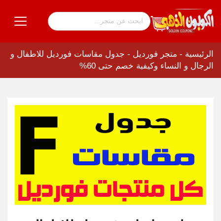
الرئيسية
-
متجر فورديل
-
جدول مقاسات فورديل للاطفال و
الرجال و النساء وكيفية خصم حتى 60%