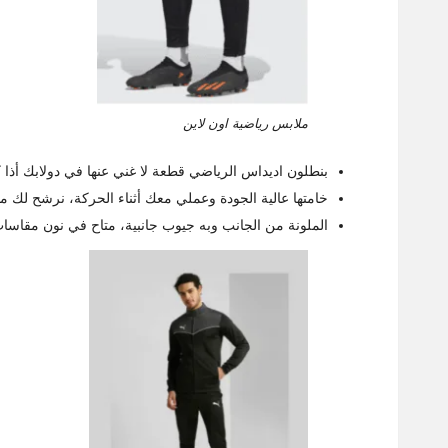
ملابس رياضية اون لاين
بنطلون اديداس الرياضي قطعة لا غني عنها في دولابك أذ
خامتها عالية الجودة وعملي معك أثناء الحركة، نرشح لك موديل Tiro 23 Club الرجالي المزين بأشرط
الملونة من الجانب وبه جيوب جانبية، متاح في نون مقاسات تبدأ من S وسعره 249 ريال