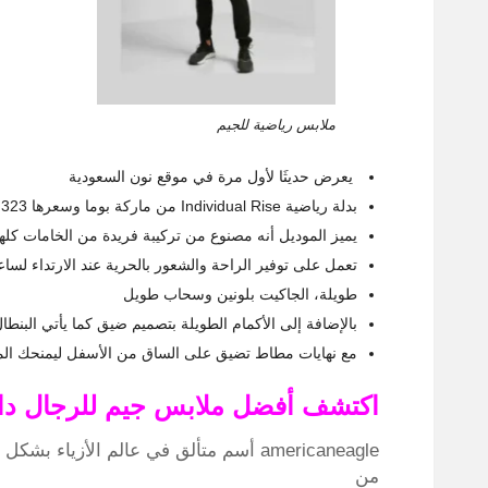
ملابس رياضية للجيم
يعرض حديثَا لأول مرة في موقع نون السعودية
بدلة رياضية Individual Rise من ماركة بوما وسعرها 323 ريال سعودي
يميز الموديل أنه مصنوع من تركيبة فريدة من الخامات كلها
تعمل على توفير الراحة والشعور بالحرية عند الارتداء لسا
طويلة، الجاكيت بلونين وسحاب طويل
بالإضافة إلى الأكمام الطويلة بتصميم ضيق كما يأتي البنطا
مع نهايات مطاط تضيق على الساق من الأسفل ليمنحك المز
اكتشف أفضل ملابس جيم للرجال داخ
americaneagle أسم متألق في عالم الأزي
من