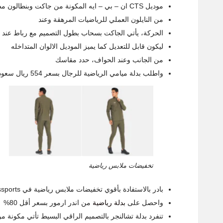
موديل CTS ان – بي – ايه المكونة من جاكت وبنطالون مصنوعين 100%
من النايلون العملي للرياضيات المرهقة وعند
الحركة، يأتي الجاكت بسحاب بطول التصميم مع رباط عند 
ليكون قابل للتعديل كما يميز الموديل الالوان المتداخله
من الجانب وعند الحواف، حدد مقاسك
واطلب بدلة ميامي الرياضية للرجال بسعر 554 ريال سعودي
تخفيضات ملابس رياضية
بادر بالاستفادة بأقوي تخفيضات ملابس رياضية في sssports
واحصل على
بدلة رياضية
من اندر ارمور بسعر أقل 80%
تنفرد بدلة تشالنجر بالتصميم الراقي البسيط تأتي مكونة م