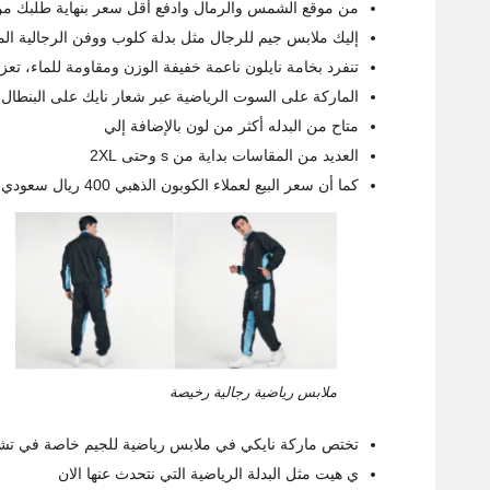
من موقع الشمس والرمال وادفع أقل سعر بنهاية طلبك من
إليك ملابس جيم للرجال مثل بدلة كلوب ووفن الرجالية ال
تنفرد بخامة نايلون ناعمة خفيفة الوزن ومقاومة للماء، تعز
الماركة على السوت الرياضية عبر شعار نايك على البنطال
متاح من البدله أكثر من لون بالإضافة إلي
العديد من المقاسات بداية من s وحتى 2XL
كما أن سعر البيع لعملاء الكوبون الذهبي 400 ريال سعودي لا غير.
ملابس رياضية رجالية رخيصة
تختص ماركة نايكي في ملابس رياضية للجيم خاصة في تشك
ي هيت مثل البدلة الرياضية التي نتحدث عنها الان