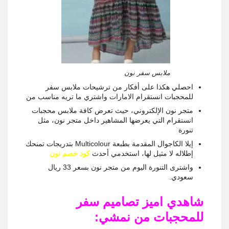
ملابس سفر نون
احصلي هكذا على أفكار من ترشيحات ملابس سفر
للمحجبات انستقرام الامارات واشتري ما تريه مناسب من
متجر نون الإلكتروني، حيث تعرض كافة ملابس محجبات
انستقرام التي يعرضها المشاهير داخل متجر نون، مثل
تنورة
إيلا الكاجوال المقدمة بطبعة Multicolour بتدريجات تمنحك
إطلاله لا مثيل لها، استخدمي أحدث
كود خصم نون
واشترى التنورة اليوم من متجر نون بسعر 33 ريال
سعودي.
شاهدي اميز تصاميم سفر
للمحجبات من نمشي: