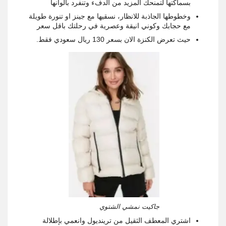
بسماكتها لتمنحك المزيد من الدفء وتنفرد بالوانها
وخطوطها الجاذبة للانظار، نسقيها مع جينز او تنورة طويلة
مع حجابك وكوني انيقة وعصرية في رحلتك باقل سعر
حيث تعرض الكنزة الان بسعر 130 ريال سعودي فقط.
جاكيت نمشي الشتوي
اشتري المعطف الثقيل من ترينديول وانعمي بإطلالة