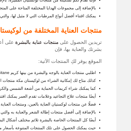
فإننا نقدم لكم تشكيلة من منتجات لوكستيان المميزة، بالإضا
بالإضافة إلى مجموعات الهدايا المختلفة المتاحة على المتج
يمكنك اقتناء أفضل أنواع المرطبات التي لا مثيل لها، وال
منتجات العناية المختلفة من لوكيستا
تريدين الحصول على
منتجات عناية بالبشرة
على أعل
بشرتك والعناية بها، فإن
الموقع يوفر لكِ المنتجات الآتية:
اطلبي منتجات العناية بالوجه والبشرة من بينها كريم l’occitane للوجه واليدين.
كذلك متاح لك إمكانية الشراء من لوكيستان مكة منتجات ال
كما يمكنك شراء كريمات الحماية من أشعة الشمس والكر
أيضًا منتجات علاج التجاعيد وعلامات تقدم العمر يمكنك اقتنائ
فضلًا عن منتجات لوكستيان العناية بالعين، ومنتجات العناية 
بالإضافة إلى أفضل منتجات إطالة الشعر والعناية به والتي
أيضًا كل المنتجات الخاصة بالبشرة تلائم مختلف أشكال البش
حيث يمكنك الحصول على تلك المنتجات المتنوعة بأسعار م