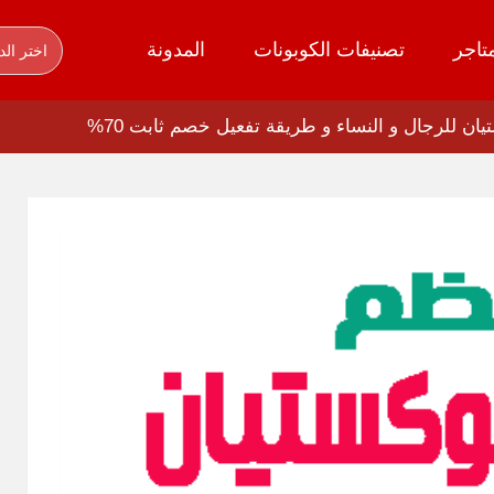
تاجر
تصنيفات الكوبونات
المدونة
اختر الد
ان للرجال و النساء و طريقة تفعيل خصم ثابت 70%