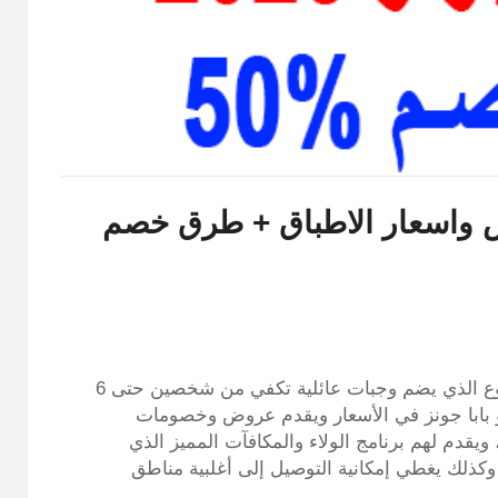
20: اهم العروض واسعار الاطباق + طرق خصم
يُقدم لك مطعم بابا جونز منيو بابا جونز 2026 المتنوع الذي يضم وجبات عائلية تكفي من شخصين حتى 6
 بابا جونز في الأسعار ويقدم عروض وخصومات
يقدم لهم برنامج الولاء والمكافآت المميز الذي
وكذلك يغطي إمكانية التوصيل إلى أغلبية مناطق