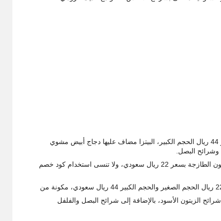
بيتزا دجاج سوبر بابا متوفرة في منيو بابا جونز 2026 بسعر 44 ريال الحجم الكبير، البيتزا مضاف عليها دجاج أبيض مشوي
 وشرائح البصل.
اشتري بيتزا سوبر بابا لحم مضاف له الخضار وشرائح الزيتون الطازجة بسعر 22 ريال سعودي، ولا تنسى استخدام كود خصم
ئح الزيتون الأسود، بالإضافة إلى شرائح البصل والفلفل