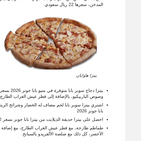
المدخن، سعرها 22 ريال سعودي.
بيتزا هاوايان
وصوص الباربيكيو، بالإضافة إلى فطر عيش الغراب الطازج
بابا جونز 2026
احصل على بيتزا حديقة الديلايت من بيتزا بابا جونز بسعر 22 ريال الحجم الصغير والحجم الكبير 44 ريال سعودي، مكونة من
طماطم طازجة، مع فطر عيش الغراب الطازج، مع إضافة شرا
الأخضر، كل ذلك مع صلصة الألفریدو بالسبانخ.