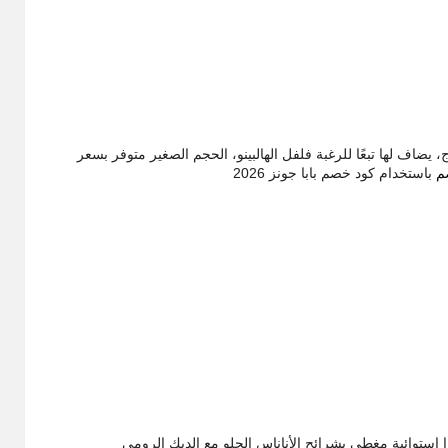
اف لها تبعًا للرغبة فلفل الهالبينو، الحجم الصغير متوفر بسعر
م
باستخدام كود خصم بابا جونز 2026
نيو بيتزا بابا جونز 2026 هاوايان بيتزا استوائية مغطى بشرائح الأناناس الحلو مع الديك الرومي