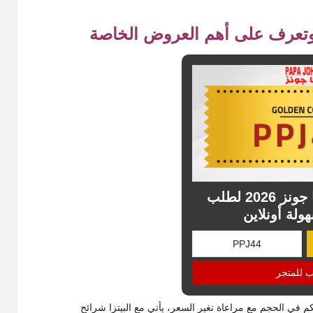
كوبون خصم بابا جونز 2026 لطلب
هولة أونلاين
ب للمتجر
ة بسعر 22 ريال، ويمكنك التحكم في الحجم مع مراعاة تغير السعر، يأتي مع البيتزا شرائح