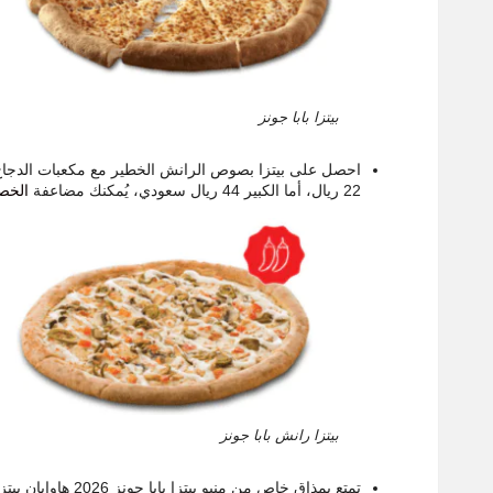
بيتزا بابا جونز
احصل على بيتزا بصوص الرانش الخطير مع مكعبات الدجاج، يض
22 ريال، أما الكبير 44 ريال سعودي، يُمكنك مضاعفة
الخص
بيتزا رانش بابا جونز
تمتع بمذاق خاص من م