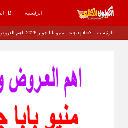
الرئيسية
كل الم
تخطي
إلى
المحتوى
الرئيسية
-
papa john's
-
منيو بابا جونز 2026: اهم العروض واسعار الاطباق + طرق خصم 50%