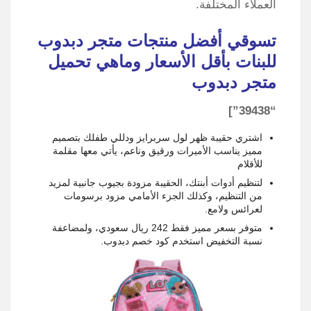
العملاء المختلفة.
تسوقي أفضل منتجات متجر دبدوب
للبنات بأقل الأسعار وماهي تحميل
متجر دبدوب
“39438”]
اشتري حقيبة ظهر لول سربرايز ودللي طفلك بتصميم
مميز يناسب الأميرات ورقيق وناعم، يأتي معها مقلمة
للأقلام
لتنظيم أدوات أبنتك، الحقيبة مزودة بجيوب جانبية لمزيد
من التنظيم، وكذلك الجزء الأمامي مزود برسومات
لعرائس ولامع.
متوفر بسعر مميز فقط 242 ريال سعودي، ولمضاعفة
نسبة التخفيض استخدم كود خصم دبدوب.