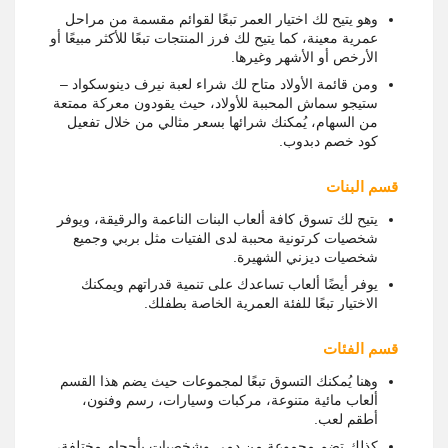
وهو يتيح لك اختيار العمر تبعًا لقوائم مقسمة من مراحل
عمرية معينة، كما يتيح لك فرز المنتجات تبعًا للأكثر مبيعًا أو
الأرخص أو الأشهر وغيرها.
ومن قائمة الأولاد متاح لك شراء لعبة نيرف دينوسكواد –
ستيجو سماش المحببة للأولاد، حيث يقودون معركة ممتعة
من السهام، يُمكنك شرائها بسعر مثالي من خلال تفعيل
كود خصم دبدوب.
قسم البنات
يتيح لك تسوق كافة ألعاب البنات الناعمة والرقيقة، ويوفر
شخصيات كرتونية محببة لدى الفتيات مثل بربي وجميع
شخصيات ديزني الشهيرة.
يوفر أيضًا ألعاب تساعدك على تنمية قدراتهم ويمكنك
الاختيار تبعًا للفئة العمرية الخاصة بطفلك.
قسم الفئات
وهنا يُمكنك التسوق تبعًا لمجموعات حيث يضم هذا القسم
ألعاب مائية متنوعة، مركبات وسيارات، رسم وفنون،
أطقم لعب.
كذلك تضم مجموعة من دمى وشخصيات بأحجام مختلفة،