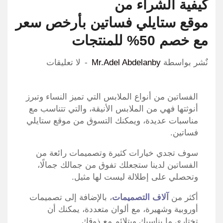
كيفية الشراء من
موقع ستايلي فساتين بأرخص سعر
مع خصم 50% للمنتجات
نٌشر بواسطة
Mr.Adel Abdelanby
لا تعليقات
الفساتين من أنواع الملابس التي تميز النساء وتبرز
أنوثتها فهي من الملابس الأنيقة، والتي تتناسب مع
مناسبات عديدة، ويمكنك التسوق من موقع ستايلي
فساتين.
سوف تجدي خيارات كثيرة وتصميمات رائعة من
الفساتين لدينا ستجعلك تفوق من جمالك جمالًا،
وتحصلي على إطلالة ليست لها مثيل.
أكثر من
آلاف التصميمات
، بالإضافة إلى تصميمات
أوروبية وشهيرة، مع ألوان متعددة، يمكنك أن
تختاري ما يناسبك ويتلائم مع ذوقك.