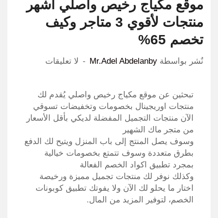
موقع مكياج رخيص واصلي أشهر
منتجات لأقوي 3 متاجر وكيف
تخصم 65%
نٌشر بواسطة
Mr.Adel Abdelanby
لا تعليقات
تبحثين عن موقع مكياج رخيص واصلي يُقدم لك
منتجات اوريجينال بخصومات وتخفيضات تسوقي
الآن منتجات التجميل المفضلة لديكي بأقل الأسعار
من متجر ماك الشهير
وسوف يصل المنتج إلى باب المنزل ويتيح لك الدفع
بطرق متعددة وسوف تتمتع بخصومات خيالية
بمجرد تطبيق اكواد الخصم الفعالة
وكذلك نوفر لك منتجات تجميل مميزة ورخيصة
اختار ما يحلو لك الآن ولا يفوتك تطبيق كوبونات
الخصم، لتوفير المزيد من المال.