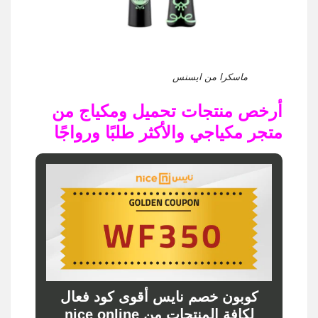
ماسكرا من ايسنس
أرخص منتجات تحميل ومكياج من
متجر مكياجي والأكثر طلبًا ورواجًا
كوبون خصم نايس أقوى كود فعال
لكافة المنتجات من nice online