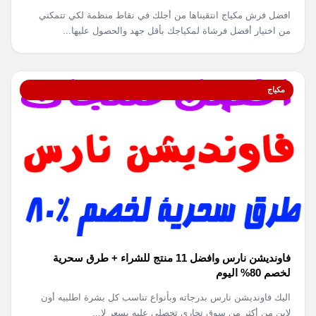
افضل فرش مكياج انتقيناها من أجلك في نقاط منظمة لكي تتمكني
من اختيار أفضل فرشاة لمكياجك بأقل جهد والحصول عليها...
مكياج
فاونديشن نارس وافضل 11 منتج للشراء + طرق سحرية
لخصم 80% اليوم
اليك فاونديشن نارس بدرجاته وبأنواع تناسب كل بشرة اطلبيه أون
لاين من أكثر من سوق تجاري تحصلي عليه بسعر لا...