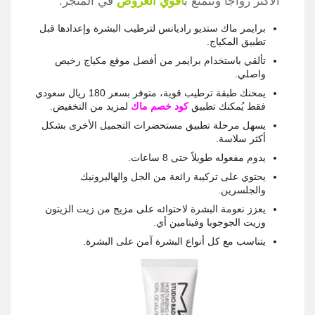
الأكثر رواجًا وتتمتع ب
أقوي العروض
في المتجر:
برايمر ماك ستديو راديانس لترطيب البشرة وإعدادها قبل
تطبيق المكياج.
تألقي باستخدام برايمر من أفضل موقع مكياج رخيص
واصلي.
يمحنك طبقة ترطيب قوية، متوفر بسعر 180 ريال سعودي
فقط يُمكنك تطبيق
كود خصم ماك
لمزيد من التخفيض.
يسهل مرحلة تطبيق مستحضرات التجميل الأخرى بشكل
أكثر سلاسة.
يدوم مفعوله طويلاً حتى 8 ساعات.
يحتوي على تركيبة رائعة من الجل والهاليرونيك
والجلسرين.
يعزز نعومة البشرة لاحتوائه على مزيج من زيت الزيتون
وزيت الجوجوبا وفيتامين أي.
يتناسب مع كل أنواع البشرة آمن على البشرة.