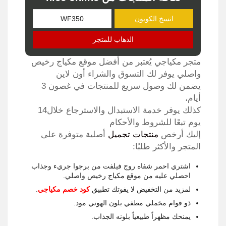
انسخ الكوبون
الذهاب للمتجر
متجر مكياجي يُعتبر من أفضل موقع مكياج رخيص
واصلي يوفر لك التسوق والشراء أون لاين
يضمن لك وصول سريع للمنتجات في غصون 3
أيام،
كذلك يوفر خدمة الاستبدال والاسترجاع خلال14
يوم تبعًا للشروط والأحكام
إليك أرخص
منتجات تجميل
أصلية متوفرة على
المتجر والأكثر طلبًا:
اشتري احمر شفاه روج فيلفت من برجوا جريء وجذاب
احصلي عليه من موقع مكياج رخيص واصلي.
لمزيد من التخفيض لا يفوتك تطبيق
كود خصم مكياجي
.
ذو قوام مخملي مطفي بلون الهوني مود.
يمنحك مظهراً طبيعياً بلونه الجذاب.