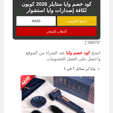
كود خصم وايا ستايلر 2026 كوبون
لكافة إصدارات وايا استشوار
انسخ الكوبون
الذهاب للمتجر
“36970”]
انسخ
كود خصم وايا
عند الشراء من الموقع
واحصل على افضل الخصومات
وايا اير ستابل 7 في 1