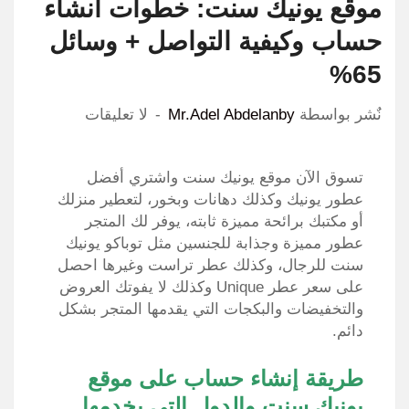
موقع يونيك سنت: خطوات انشاء
حساب وكيفية التواصل + وسائل
65%
نٌشر بواسطة
Mr.Adel Abdelanby
لا تعليقات
تسوق الآن موقع يونيك سنت واشتري أفضل
عطور يونيك وكذلك دهانات وبخور، لتعطير منزلك
أو مكتبك برائحة مميزة ثابته، يوفر لك المتجر
عطور مميزة وجذابة للجنسين مثل توباكو يونيك
سنت للرجال، وكذلك عطر تراست وغيرها احصل
على سعر عطر Unique وكذلك لا يفوتك العروض
والتخفيضات والبكجات التي يقدمها المتجر بشكل
دائم.
طريقة إنشاء حساب على موقع
يونيك سنت والدول التي يخدمها