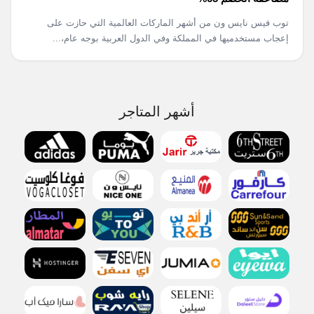
توب فيس نايس ون من أشهر الماركات العالمية التي حازت على
إعجاب مستخدميها في المملكة وفي الدول العربية بوجه عام،...
أشهر المتاجر