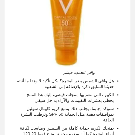
واقي الحماية فيشي
هل واقي الشمس يضر البشرة؟ بكل تأكيد لا وهذا ما أثبته
حديثنا السابق ذكره بالإضافة إلى الشعبية
الكبيرة التي تنعم بها منتجات فيشي، إليك هذا المنتج
يحظى بعشرات التقييمات والآراء بداخل سيفي
ستؤكد إجابتنا، بجانب ذلك يتمتع كريم كابيتال سوليل
بمواصفات ذهبية مثل الحماية
SPF 50
وترطيب البشرة
الجافة
يمنحك الكريم حماية كاملة من الشمس ومناسب لكافة
أنواع البشرة كما أن سعره مخفض متاح فقط 120,20