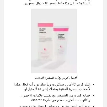
الشيخوخة، كل هذا فقط بسعر 210 ريال سعودي
.
أفضل كريم وقاية للبشرة الدهنية
إليك كريم كالاماين سيكريت ويذ بينك تون أب فعال هكذا
لأصحاب البشرة الدهنية يمنحك إشراقة لا مثيل لها
حماية كبيرة من الشمس مع تقليل علامات الاحمرار
والالتهابات، الكريم مقدم من ماركة
ksecret
بدون لون أبيض سريع الامتصاص لمنحك بشرة صحية،