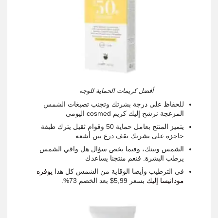
أفضل كريمات الحماية للوجه
للحفاظ على درجة بشرتك وتجنب تصبغات الشمس
المزعجة نرشح إليك كريم
cosmed
اليومي
يتميز المنتج بعامل حماية 50 وقوام ثقيل يترك طبقة
حاجزة على بشرتك تقف درع بين أشعة
الشمس وبينك، وفيما يخص سؤال هل واقي الشمس
يرطب البشرة. فنعم منتجنا يساعدك
في الترطيب وأيضا الوقاية من الشمس كل هذا
يوفره
مودانيسا إليك
بسعر 5,99$ بعد الخصم 73%
.