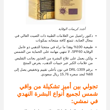
أجدد كريمات الوقاية
دكتور راشيل من العلامات الطبية ذات الصيت العالي في
مجال العناية، تتمتع كافة منتجاته بمكونات
طبيعية 100% وهذا ما نراه في منتجنا الذهبي ذو عامل
الوقاية
SPF60،
لا تنتهي مهامه على الحماية من الشمس
ولكن يعمل على علاج البشرة من الجذور بجانب التقليص
من علامات الكبر عبر حبيبات الذهب، يعرض المنتج
برقم
DRL-1309
في نون بأعلى تقييم وتخفيض يصل إلى
68% لنجد سعره 15,76 ريال سعودي
.
تجولي بين أميز تشكيلة من واقي
شمس لجميع أنواع البشرة النهدي
في نمشي: