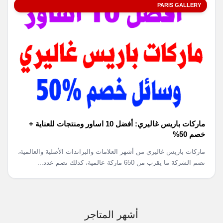
PARIS GALLERY
ماركات باريس غاليري: أفضل 10 اساور ومنتجات للعناية +
خصم 50%
ماركات باريس غاليري من أشهر العلامات والبراندات الأصلية والعالمية،
تضم الشركة ما يقرب من 650 ماركة عالمية، كذلك تضم عدد...
أشهر المتاجر