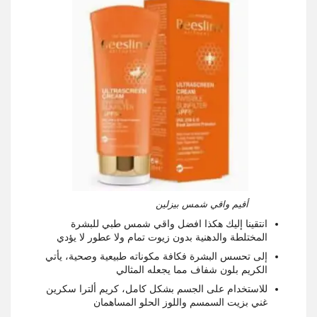
أقيم واقي شمس بيزلين
انتقينا إليك هكذا افضل واقي شمس طبي للبشرة
المختلطة والدهنية بدون زيوت تمام ولا عطور لا يؤدي
إلى تحسس البشرة فكافة مكوناته طبيعية وصحية، يأتي
الكريم بلون شفاف مما يجعله المثالي
للاستخدام على الجسم بشكل كامل، كريم ألترا سكرين
غني بزيت السمسم واللوز الحلو المساهمان