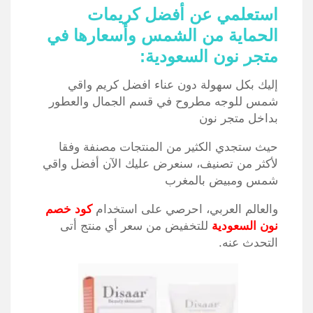
استعلمي عن أفضل كريمات
الوجه المختلط
تجديها من عند منطقة
T ZONE
شديدة 
الحماية من الشمس وأسعارها في
متجر نون السعودية:
إليك بكل سهولة دون عناء افضل كريم واقي
شمس للوجه مطروح في قسم الجمال والعطور
بداخل متجر نون
حيث ستجدي الكثير من المنتجات مصنفة وفقا
لأكثر من تصنيف، سنعرض عليك الآن أفضل واقي
شمس ومبيض بالمغرب
والعالم العربي، احرصي على استخدام
كود خصم
نون السعودية
للتخفيض من سعر أي منتج أتى
التحدث عنه
.