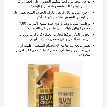
بداخل متجر نون أيضا يمكنك الحصول على افضل واقي
شمس للبشرة الحساسة وكافة أنواع البشرة
الأخرى من لوريال باريس ماركة النجوم، المنتج يعمل على
الوقاية من الشمس ولكنه يستهدف أكثر
ترطيب البشرة وهذا واضح حيث يتمتع بأكثر من 80%
حمض الهيالورونيك النقي والقوي في الترطيب
.
الجدير بالذكر ووفقا لتجارب العملاء فان كريم لوريال
باريس هو افضل واقي شمس ومبيض طبيعي
تظهر
نتائجه
سريعا
مع
الاستخدام
المنتظم
،
اطلبيه
أون
لاين
من
نون
واستغلي
الخصم
38%
لتدفعي
41,90
ريال
سعودي
.