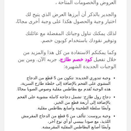
العروض والخصومات المتاحة ،
والجدير بالذكر أن أبرزها العرض الذي يتيح لك
اختيار وجبة والحصول هكذا على وجبة أخرى مجانًا،
لذلك يمكنك تناول وجباتك المفضلة مع عائلتك
وتوفير نقودك باستخدام كوبون خصم.
و
كما يمكنكم الاستفادة من كل هذا والمزيد من
خلال تفعيل
كود خصم طازج
، جربه الآن.
ومن بين
الوجبات الجديدة الشهيرة:
وجبة تندوري الجديدة: تتكون من 5 قطع من الدجاج
المشوي على الفحم بالإضافة إلى خلطة طازج السرية،
هذه الوجبة تُقدم مع بطاطس مقلية وصوص الصويا مجانًا.
دجاج رول طازج
: تشمل دجاجة كاملة مشوية على الفحم
بالإضافة إلى أربعة قطع من الخبز،
وأيضًا سلطة الطحينة وأصابع بطاطس مقلية.
وجبة بروست: تتألف من 6 قطع من الدجاج المقرمش
اللذيذ، مع صودا بيبسي أو أي نوع آخر،
وأيضًا أصابع البطاطس المقلية المقرمشة.