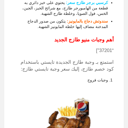
كرسبي برجر طازج سعر
:
يحتوي على خبز دائري به
قطعة من الهامبورجر طازج، مع شرائح الخبز، الجبن،
الخس، فول الصويا، وخلطة طازج الشهية.
سندوتش دجاج بالمايونيز:
يتكون من صدور الدجاج
المدخنة مضاف إليها خلطة المايونيز الشهية.
أهم
وجبات منيو طازج
الجديد
“37201”]
استمتع بـ
وجبة طازج الجديدة تايستي
باستخدام
كود خصم طازج، إليك
سعر وجبة تايستي طازج
:
وجبات فروج