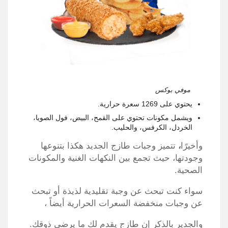
موفي بوكس
يحتوي على 1269 سعرة حرارية.
ويشمل مكونات تحتوي على القمح، البيض، فول الصويا،
الخردل، الكرفس، والحليب.
وأخيرًا
،
تتميز وجبات طازج الجديد هكذا بتنوعها
وجودتها، حيث تجمع بين النكهات الغنية والمكونات
الصحية.
سواء كنت تبحث عن وجبة تقليدية لذيذة أو تبحث
عن وجبات منخفضة السعرات الحرارية أيضاً ،
والجدير بالذكر إن طازج يقدم لك ما يرضي ذوقك.