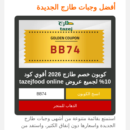
أفضل وجبات طازج الجديدة
كوبون خصم طازج 2026 أقوي كود
10% لجميع عروض tazejfood online
انسخ الكوبون
الذهاب للمتجر
استمتع بقائمة متنوعة من أشهى
وجبات طازج
الجديدة واسعارها
دون إنفاق الكثير، واستفد من