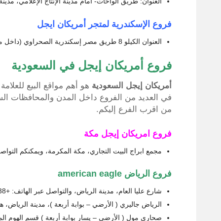
العنوان: طريق الواحات- أمام مدينة الإنتاج الإعلامي، مدينة 6 أكتوبر
فروع الإسكندرية لمتجر أمريكان ايجل
العنوان الكيلو 8 طريق مصر إسكندرية الصحراوي (داخل محل دبنهامز).
فروع أمريكان إيجل في السعودية
أمريكان إيجل السعودية
هو أهم مواقع البيع للعلامة
في العديد من الفروع داخل المدن والمحافظات ال
من اقرب الفرع إليكم.
فروع امريكان إيجل مكة
مجمع ابراج البيت التجاري، مكة المكرمة، ويمكنكم التواصل على رقم
فروع الرياض american eagle
شارع عليا العام، مدينة الرياض، والتواصل عبر الهاتف: +966115101538.
الرياض جاليري ( الأرضي – بوابة أربعة )، مدينة الرياض، هاتف: +101291
صحارى مول ( الأرضي – يسار بوابة أربعة ) قسم الهوم المنزل ( بوا