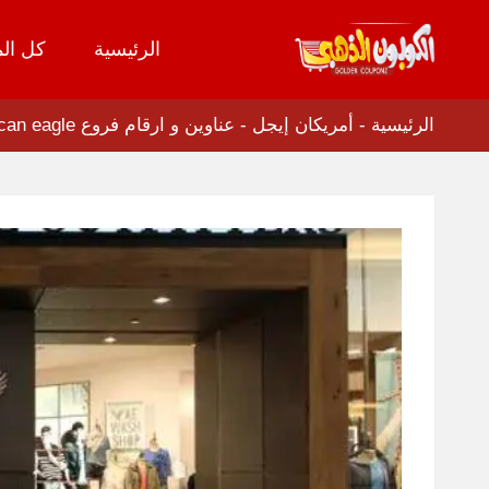
الرئيسية
كل الم
تخطي
إلى
المحتوى
الرئيسية
-
أمريكان إيجل
-
عناوين و ارقام فروع american eagle السعودية و الكويت و مصر