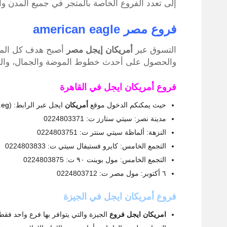
إلى تعدد الفروع الخاصة بالمتجر في جميع المدن و
فروع مصر american eagle
التسوق عبر
أمريكان إيجل مصر
أصبح هدف كل المتس
والحصول على أحدث خطوط الموضة والجمال، والتي تستهدف ال
فروع أمريكان ايجل في القاهرة
حيث يمكنكم الدخول موقع
أمريكان
ايجل عبر الرابط: (
.eg
مدينة نصر: سيتي ستارز ت: 0224803371
النزهة: ألماظة سيتي سنتر ت: 0224803751
التجمع الخامس: كايرو فستيفال سيتي ت: 0224803833
التجمع الخامس: مول بوينت ٩٠ ت: 0224803875
٦ أكتوبر: مول مصر ت: 0224803712
فروع أمريكان ايجل في الجيزة
امريكان ايجل فروع
الجيزة والتي يتوافر بها فرع واحد فقط