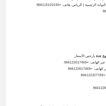
وع جدة
بأرخص الأسعار.
ف: +966122617469.
96612261746.
9.