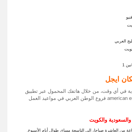
نيو
يت
يج العربي
كويت
ين 1
كان ايجل
ية في أي وقت، من خلال هاتفك المحمول عبر تطبيق
أمريكان ايجل، بينما يمكنكم الذهاب إلى إحدى american eagle فروع الوطن العربي في مواعيد العمل
ة من العاشرة صباحا، إلى التاسعة مساء، طوال أيام الأسبوع.