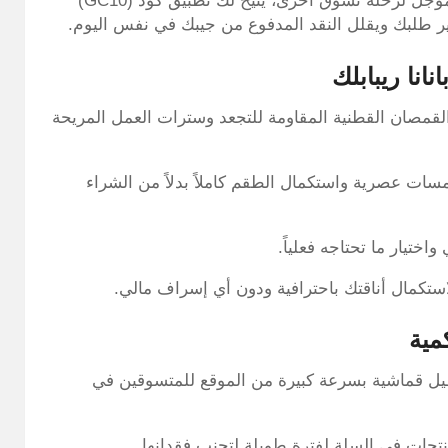
بدلاً من دفع المبلغ كاملاً بالدينار الكويتي وانتظار رصيد مؤجل لرحلة تسوق أخرى، يتيح لك تطبيق كود (GC10)
انا ريبابلك
القمصان القطنية المقاومة للتجعد وسترات العمل المريحة
ات عصرية واستكمال الطقم كاملاً بدلاً من الشراء
تيار ما تحتاجه فعلياً.
مية
اطيل قماشية بسرعة كبيرة من الموقع للمتسوقين في
نتجات في السلة لفترة طويلة لتجنب فقدانها.