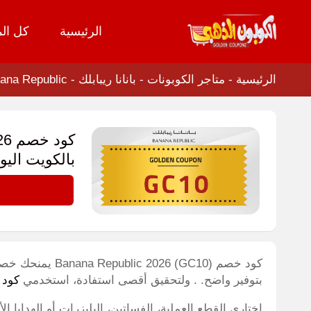
الرئيسية
كل الم
تخطي
إلى
المحتوى
الرئيسية
-
متاجر الكوبونات
-
بانانا ريبابلك - Banana Republic
بالكويت اليو
GC10
بتوفير واضح. . ولتحقيق أقصى استفادة، استخدمي
كود 
اختاري القطع العملية، الفساتين، البليزرات أو الهدايا ال