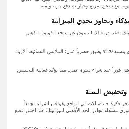
وم. مع شحن سريع وخيارات دفع مرنة وآمنة.
نيتك، فقد جربنا لك التسوق عبر موقع الكوبون الذهبي
بمجرد استخدام كود (GC10)، ستحصل على خصم فوري بنسبة 20% يطبق حصرياً على: الملابس النسائية، الأزياء
 السابقة، تمكنت من توفير 30 دينار كويتي فوراً عند شراء سترة عمل، مما يؤكد فعالية التخفيض
 وتخفيض السلة
ر فكرة جيدة، لكنه في الواقع يقيدك بالشراء مجدداً
وري مشكلة تجاوز الحد الأقصى لميزانيتك عند اختيار قطع