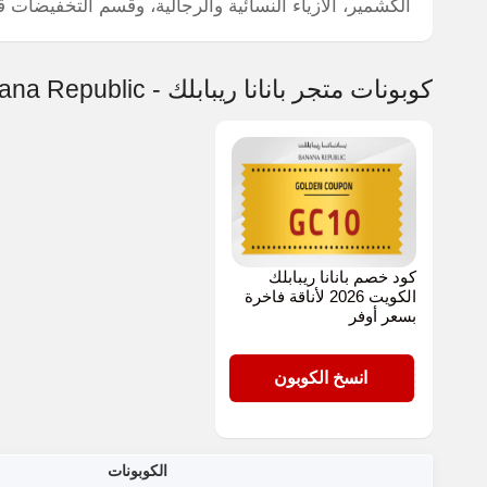
الكشمير، الأزياء النسائية والرجالية، وقسم التخفيضات ق
كوبونات متجر بانانا ريبابلك - Banana Republic الأكثر شهرة
كود خصم بانانا ريبابلك
الكويت 2026 لأناقة فاخرة
بسعر أوفر
GC10
انسخ الكوبون
الكوبونات