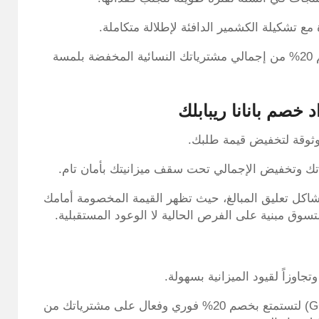
ع تشكيلة الكشمير الدافئة لإطلالة متكاملة.
ركز على الأقمشة الفاخرة، واستخدم رمز التوفير لخصم 20% من إجمالي مشترياتك النسائية المخفضة بلمسة
خصم بانانا ريبابلك
موثوقة لتخفيض قيمة طلبك.
اتك وتخفيض الإجمالي تحت سقف ميزانيتك بأمان تام.
اكل تعليق المبالغ، حيث تظهر القيمة المخصومة أمامك
تسوق مبنية على الفرص الحالية لا الوعود المستقبلية.
اوزاً لقيود الميزانية بسهولة.
تسوق الآن عبر موقع الكوبون الذهبي، وانسخ كود (GC10) لتستمتع بخصم 20% فوري وفعال على مشترياتك من