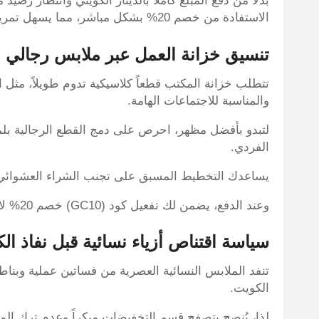
الاستفادة من خصم 20% بشكل مباشر، مما يسهل تمرير طلبك ويقلل النقد المدفوع من جيبك في نفس اليوم.
تنسيق خزانة العمل عبر ملابس رجالي بان
تتطلب خزانة المكتب قطعاً كلاسيكية تدوم طويلاً، مثل 
والمناسبة للاجتماعات الهامة.
لتبدو بأفضل مظهر، احرص على دمج القطع الرجالية بلمس
الفردي.
يساعدك التخطيط المسبق على تجنب الشراء العشوائي واخ
وعند الدفع، يضمن لك تفعيل كود (GC10) خصم 20% لاستكمال أناقتك باحترافية ودون أي إسراف مالي.
سياسة اقتناص أزياء نسائية قبل نفاذ الك
تنفد الملابس النسائية العصرية من فساتين عملية وبن
الكويت.
لذا، يُنصح بتصفح قسم التخفيضات مبكراً وعدم ترك الم