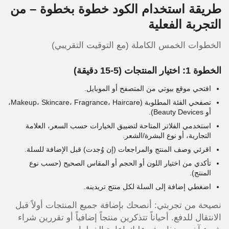
طريقة استخدام الكود خطوة بخطوة – من
التجربة الفعلية
الخطوات الخمس الكاملة (مع التوقيت التقريبي)
الخطوة 1: اختيار المنتجات (5-15 دقيقة)
افتحي موقع بيوتي من المتصفح أو الموبايل.
تصفحي الفئة المطلوبة (Makeup، Skincare، Fragrance، Haircare،
أو Beauty Devices).
استخدمي الفلاتر المتاحة لتضييق الخيارات حسب السعر، العلامة
التجارية، أو نوع البشرة/الشعر.
اقرئي وصف المنتج والمراجعات (إن وُجدت) قبل الإضافة للسلة.
تأكدي من اختيار اللون أو الحجم أو المقاس الصحيح (حسب نوع
المنتج).
اضغطي إضافة إلى السلة لكل منتج تريدينه.
نصيحة من تجربتي: أنصحك بإضافة جميع المنتجات أولاً قبل
الانتقال للدفع. أحياناً تتذكرين منتجاً إضافياً أو تقررين شراء