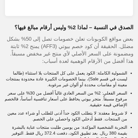
الصدق في النسبة – لماذا 2% وليس أرقام مبالغ فيها؟
بعض مواقع الكوبونات تعلن خصومات تصل إلى 50% بشكل
مضلل. الحقيقة أن كود خصم بيوتي (AFF3) يمنح 2% ثابتة
ومضمونة على السعر الأصلي لأي منتج غير مخفض مسبقاً.
هذا أفضل من الأرقام الوهمية لعدة أسباب:
الشمولية الكاملة: الكود يعمل على كل المنتجات بلا استثناء (طالما
ليست في قسم Sale)، بينما الخصومات الكبيرة عادة محدودة بمنتجات
معينة أو مقاسات محددة أو ألوان غير مرغوبة.
السعر الفعلي: 2% من السعر العادي غالباً أفضل من 30% على سعر
مرفوع مسبقاً. متجر بيوتي يحافظ على أسعار تنافسية أساساً، فالخصم
الإضافي قيمة حقيقية.
لا شروط معقدة: لا يتطلب الكود حداً أدنى للطلب أو شراء عدد معين
من المنتجات. فقط أدخلي الكود واحصلي على الخصم.
التجربة الشخصية المؤكدة: من يومين طلبت منتجات عناية بالبشرة
بقيمة 380 ريال. بعد تطبيق الكود، دفعت 372.4 ريال فقط. التوفير