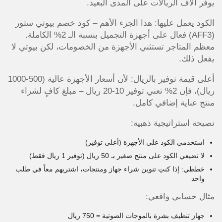
يوفر آلاف الريالات على المدى البعيد.
الكود يعمل عليها: هذا الجزء الأهم – كود خصم بيوتي ستور
(AFF3) فعال على أجهزة التجميل بنسبة الـ 2% الكاملة.
معظم المتاجر تستثني الأجهزة من الخصومات، لكن بيوتي لا
يفعل ذلك.
أعلى قيمة توفير بالريال: لأن أسعار الأجهزة عالية (500-1000
ريال)، فإن 2% تعني توفير 10-20 ريال – مبلغ كافٍ لشراء
منتج عناية إضافي كامل.
نصيحة استراتيجية ذهبية:
استخدمي الكود على الأجهزة (أعلى توفير)
لا تضيعي الكود على منتج صغير بـ 50 ريال (توفير 1 ريال فقط)
خططي: إذا كنتِ تنوين شراء جهاز ومنتجات، اشتريهم معاً في طلب
واحد
مثال حسابي واقعي:
جهاز تنظيف بشرة بالموجات الصوتية = 750 ريال