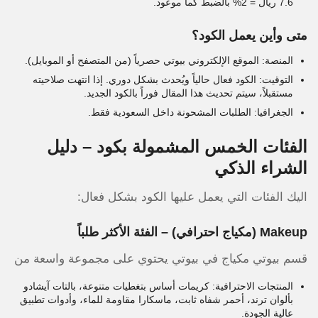
7.6 ريال = 2% بالضبط كما موعود.
متى وأين يعمل الكود؟
المنصة: الموقع الإلكتروني بيوتي حصرياً (من المتصفح أو الموبايل).
التوقيت: الكود فعال حالياً ويُحدث بشكل دوري. إذا انتهت صلاحيته
مستقبلاً، سيتم تحديث هذا المقال فوراً بالكود الجديد.
الجغرافيا: الطلبات المشحونة داخل السعودية فقط.
الفئات الخمس المشمولة بكود – دليل
الشراء الذكي
اليك الفئات التي يعمل عليها الكود بشكل فعال:
Makeup (مكياج احترافي) – الفئة الأكثر طلباً
قسم بيوتي مكياج في بيوتي يحتوي على مجموعة واسعة من
المنتجات الاحترافية: كريمات أساس بتغطيات متنوعة، بالتات آيشادو
بألوان ترند، أحمر شفاه ثابت، ماسكارا مقاومة للماء، وأدوات تطبيق
عالية الجودة.