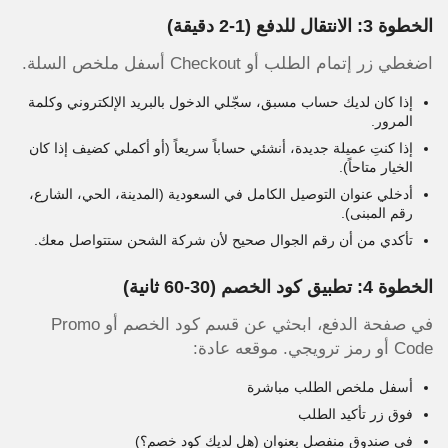
الخطوة 3: الانتقال للدفع (1-2 دقيقة)
اضغطي زر إتمام الطلب أو Checkout أسفل ملخص السلة.
إذا كان لديك حساب مسبق، سجّلي الدخول بالبريد الإلكتروني وكلمة
المرور.
إذا كنتِ عميلة جديدة، أنشئي حساباً سريعاً (أو أكملي كضيف إذا كان
الخيار متاحاً).
أدخلي عنوان التوصيل الكامل في السعودية (المدينة، الحي، الشارع،
رقم المبنى).
تأكدي من أن رقم الجوال صحيح لأن شركة الشحن ستتواصل معك.
الخطوة 4: تطبيق كود الخصم (30-60 ثانية)
في صفحة الدفع، ابحثي عن قسم كود الخصم أو Promo
Code أو رمز ترويجي. موقعه عادة:
أسفل ملخص الطلب مباشرة
فوق زر تأكيد الطلب
في صندوق منفصل بعنوان (هل لديك كود خصم؟)