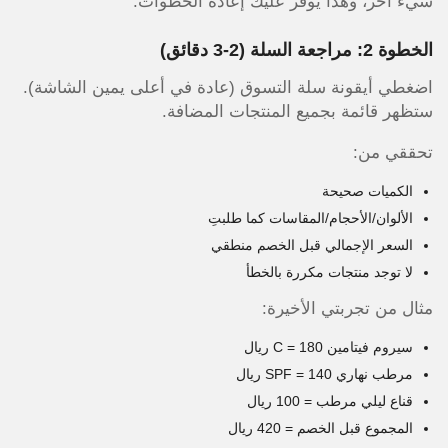
شيء آخر، وهذا يوفر عليك إعادة الخطوات.
الخطوة 2: مراجعة السلة (2-3 دقائق)
اضغطي أيقونة سلة التسوق (عادة في أعلى يمين الشاشة).
ستظهر قائمة بجميع المنتجات المضافة.
تحققي من:
الكميات صحيحة
الألوان/الأحجام/المقاسات كما طلبتِ
السعر الإجمالي قبل الخصم منطقي
لا توجد منتجات مكررة بالخطأ
مثال من تجربتي الأخيرة:
سيروم فيتامين C = 180 ريال
مرطب نهاري SPF = 140 ريال
قناع ليلي مرطب = 100 ريال
المجموع قبل الخصم = 420 ريال