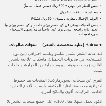
نفس العطر في بيوتي = 500 ريال (سعر أفضل أساساً)
بعد كود (AFF3) = 490 ريال
التوفير الإجمالي مقارنة بالسوق = 60 ريال (11%)
بعض العميلات يبحثن عن كود خصم بيوتي فاكت أو كود خصم بيوتي ولا
يجدن نتائج واضحة. بيوتي يوفر كوداً واحداً شاملاً وسهل الاستخدام
بدون تعقيدات.
Haircare (عناية متخصصة بالشعر) – منتجات صالونات
فئة عناية الشعر تشمل شامبو وبلسم احترافي (من نوع
المستخدم في صالونات التجميل)، ماسكات علاجية للشعر
التالف، زيوت طبيعية، سيروم حماية من الحرارة، وبخاخات
تثبيت.
الفرق عن منتجات السوبرماركت: المنتجات هنا خطوط
احترافية مخصصة للعناية المكثفة، وليست الأنواع التجارية
العادية. التركيبات أقوى والنتائج أسرع.
الكود يعمل عليها: فعال 100% على جميع منتجات الشعر بلا