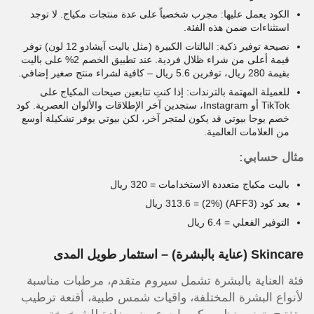
الكود يعمل عليها: مجرب شخصياً على عدة منتجات مكياج. لا توجد
استثناءات ضمن هذه الفئة.
نصيحة توفير ذكية: البالتات الكبيرة (مثل باليت آيشادو 12 لون) توفر
قيمة أعلى من شراء ظلال فردية. عند تطبيق الخصم 2% على باليت
بقيمة 280 ريال، توفرين 5.6 ريال – كافية لشراء منتج صغير إضافي.
للعميلة المهتمة بالترندات: إذا كنتِ تتابعين صيحات المكياج على
TikTok أو Instagram، ستجدين آخر الإطلاقات والألوان العصرية. كود
خصم يوجا بيوتي قد يكون لمتجر آخر، لكن بيوتي يوفر تشكيلة أوسع
من العلامات العالمية.
مثال حسابي:
باليت مكياج متعددة الاستخدامات = 320 ريال
بعد كود (AFF3) (2%) = 313.6 ريال
التوفير الفعلي = 6.4 ريال
Skincare (عناية بالبشرة) – استثمار طويل المدى
فئة العناية بالبشرة تشمل سيروم متقدم، مرطبات مناسبة
لأنواع البشرة المختلفة، واقيات شمس طبية، أقنعة ترطيب