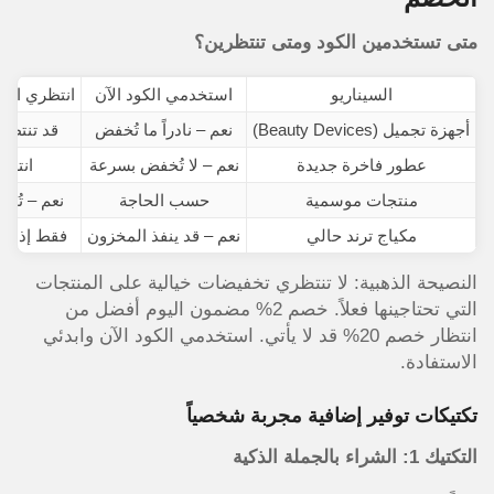
متى تستخدمين الكود ومتى تنتظرين؟
السيناريو
استخدمي الكود الآن
انتظري الت
أجهزة تجميل (Beauty Devices)
نعم – نادراً ما تُخفض
قد تنتظر
عطور فاخرة جديدة
نعم – لا تُخفض بسرعة
انتظا
منتجات موسمية
حسب الحاجة
نعم – تُخ
مكياج ترند حالي
نعم – قد ينفذ المخزون
فقط إذا ل
النصيحة الذهبية: لا تنتظري تخفيضات خيالية على المنتجات
التي تحتاجينها فعلاً. خصم 2% مضمون اليوم أفضل من
انتظار خصم 20% قد لا يأتي. استخدمي الكود الآن وابدئي
الاستفادة.
تكتيكات توفير إضافية مجربة شخصياً
التكتيك 1: الشراء بالجملة الذكية