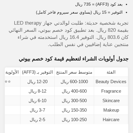
بعد كود (AFF3) = 735 ريال
التوفير = 15 ريال (يساوي سعر سيروم فاخر كامل)
تجربة شخصية حديثة: طلبت لوالدتي جهاز LED therapy
بقيمة 820 ريال. بعد تطبيق كود خصم بيوتي، السعر النهائي
كان 803.6 ريال. التوفير 16.4 ريال استخدمته في شراء
منتجين عناية إضافيين في نفس الطلب.
جدول أولويات الشراء لتعظيم قيمة كود خصم بيوتي
الفئة
متوسط سعر المنتج
التوفير بـ (AFF3)
الأولوية لا
Beauty Devices
600-1000 ريال
12-20 ريال
⭐⭐⭐⭐⭐
Fragrance
400-600 ريال
8-12 ريال
⭐⭐
Skincare
300-500 ريال
6-10 ريال
⭐⭐
Makeup
150-350 ريال
3-7 ريال
⭐
Haircare
100-250 ريال
2-5 ريال
⭐