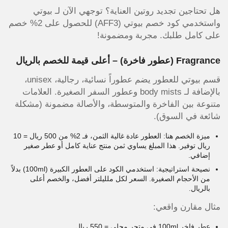
هل تحتاجين تجديد روتين العناية؟ توجهي الآن لـ بيوتي
واستخدمي كود خصم بيوتي (AFF3) للحصول على 2% خصم
على كامل طلبك. مجربة ومضمونة!
Fragrance (عطور فاخرة) – أعلى قيمة للخصم بالريال
قسم بيوتي للعطور يضم عطوراً نسائية، رجالية، unisex،
بالإضافة لـ body mists وعطور السفر الصغيرة. العلامات
متنوعة بين الفاخرة والمتوسطة، والأصالة مضمونة (مشكلة
شائعة في السوق).
ميزة الخصم هنا: العطور عادة غالية الثمن، فـ 2% من 500 ريال = 10
ريال توفير. هذا المبلغ يساوي ثمن منتج عناية كامل أو عطر صغير
إضافي.
نصيحة استراتيجية: استخدمي الكود على العطور الكبيرة (100ml) بدلاً
من الأحجام الصغيرة. السعر لكل ملليلتر أفضل، والخصم أعلى
بالريال.
مثال مقارن واقعي:
عطر فاخر 100ml في متجر محلي = 550 ريال