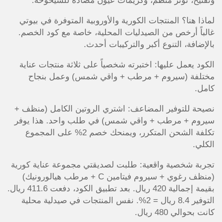
وتفتيح، تونر منظم، وكريمات عيون مضادة للشيخوخة.
لماذا هنا؟ المنتجات الكورية والأوروبية المتوفرة في بيوتي
غالباً أرخص من الصيدليات المحلية، خاصة مع كود الخصم.
بالإضافة، التنوع أكبر والتركيبات أحدث.
الكود يعمل عليها: اختبرته شخصياً على ثلاثة منتجات عناية
مختلفة (سيروم + مرطب + واقي شمس) وعمل بنجاح
كامل.
نصيحة للتوفير المضاعف: اشتري الروتين الكامل (منظف +
سيروم + مرطب + واقي شمس) في طلب واحد. هذا يوفر
تكلفة الشحن المتكرر، ويمنحك خصم 2% على المجموع
الكلي.
تجربة شخصية واقعية: طلبت لصديقتي مجموعة عناية كورية
(منظف رغوي + سيروم فيتامين C + مرطب هيالورونيك)
بقيمة إجمالية 420 ريال. بعد تطبيق الكود، دفعت 411.6 ريال.
التوفير 8.4 ريال = 2%. نفس المنتجات في صيدلية محلية
كانت بحوالي 480 ريال.