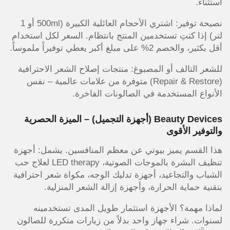
استثناء.
نصيحة توفير: اشتري الأحجام العائلية الكبيرة (500ml أو 1
لتر) إذا كنتِ تستخدمين المنتج بانتظام. السعر لكل استخدام
أقل بكثير، والخصم 2% على مبلغ أكبر يعطي توفيراً ملموساً.
للشعر التالف أو المصبوغ: منتجات إصلاح الشعر الاحترافية
(Repair & Restore) متوفرة من علامات عالمية – نفس
الأنواع المستخدمة في الصالونات الفاخرة.
Beauty Devices (أجهزة التجميل) – الميزة الحصرية
والتوفير الأقوى
هذا القسم يميز بيوتي عن معظم المنافسين. يشمل: أجهزة
تنظيف البشرة بالموجات الصوتية، LED therapy لعلاج حب
الشباب والتجاعيد، أجهزة تدليك الوجه، مكواة شعر احترافية
بتقنية حماية الحرارة، وأجهزة إزالة الشعر المنزلية.
لماذا مهمة؟ الأجهزة استثمار طويل المدى تستخدمينه
لسنوات. شراء جهاز واحد بدلاً من زيارات متكررة للصالون