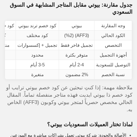
جدول مقارنة: بيوتي مقابل المتاجر المشابهة في السوق
السعودي
وجه المقارنة
بيوتي
كود خصم ترند بيوتي
كود خصم
الكود الحالي
(AFF3) (%2)
كود مختلف
كود
التخصص
تجميل فاخر فقط
تجميل + إكسسوارات
منتجا
أجهزة التجميل
متوفر بكثرة
محدود
غير
التوصيل للسعودية
2-4 أيام
3-5 أيام
4-6
نسبة الخصم
2% مضمون
متغيرة
م
ملاحظة مهمة: إذا كنتِ تبحثين عن كود خصم بيوتي ترايب أو
كود خصم ذا بيوتي ايديت فهذه متاجر منفصلة تماماً. المقال
الحالي مخصص حصرياً لمتجر بيوتي وكوبون (AFF3) الخاص
به.
لماذا تختار العميلات السعوديات بيوتي؟
الأصالة والجودة: شركة بيوتي تعمل بشراكات مباشرة مع الموزعين