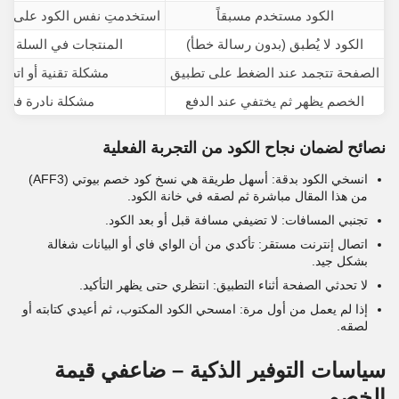
الكود مستخدم مسبقاً
استخدمتِ نفس الكود على هذ
الكود لا يُطبق (بدون رسالة خطأ)
المنتجات في السلة من قس
الصفحة تتجمد عند الضغط على تطبيق
مشكلة تقنية أو اتص
الخصم يظهر ثم يختفي عند الدفع
مشكلة نادرة في ا
نصائح لضمان نجاح الكود من التجربة الفعلية
انسخي الكود بدقة: أسهل طريقة هي نسخ كود خصم بيوتي (AFF3)
من هذا المقال مباشرة ثم لصقه في خانة الكود.
تجنبي المسافات: لا تضيفي مسافة قبل أو بعد الكود.
اتصال إنترنت مستقر: تأكدي من أن الواي فاي أو البيانات شغالة
بشكل جيد.
لا تحدثي الصفحة أثناء التطبيق: انتظري حتى يظهر التأكيد.
إذا لم يعمل من أول مرة: امسحي الكود المكتوب، ثم أعيدي كتابته أو
لصقه.
سياسات التوفير الذكية – ضاعفي قيمة
الخصم