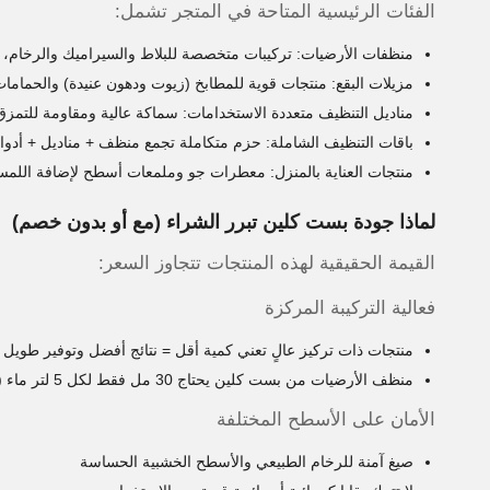
الفئات الرئيسية المتاحة في المتجر تشمل:
منظفات الأرضيات: تركيبات متخصصة للبلاط والسيراميك والرخام،
مزيلات البقع: منتجات قوية للمطابخ (زيوت ودهون عنيدة) والحماما
مناديل التنظيف متعددة الاستخدامات: سماكة عالية ومقاومة للتمز
باقات التنظيف الشاملة: حزم متكاملة تجمع منظف + مناديل + أدوا
منتجات العناية بالمنزل: معطرات جو وملمعات أسطح لإضافة اللمسة 
لماذا جودة بست كلين تبرر الشراء (مع أو بدون خصم)
القيمة الحقيقية لهذه المنتجات تتجاوز السعر:
فعالية التركيبة المركزة
منتجات ذات تركيز عالٍ تعني كمية أقل = نتائج أفضل وتوفير طويل ا
منظف الأرضيات من بست كلين يحتاج 30 مل فقط لكل 5 لتر ماء (ضعف كفاءة المنظفات العادية)
الأمان على الأسطح المختلفة
صيغ آمنة للرخام الطبيعي والأسطح الخشبية الحساسة