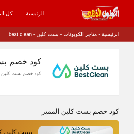
الرئيسية
كل الم
تخطي
إلى
المحتوى
الرئيسية
-
متاجر الكوبونات
-
بست كلين - best clean
كود خصم بست كلين 2026 لعروض تن
كود خصم بست كلين 2026
كود خصم بست كلين المميز