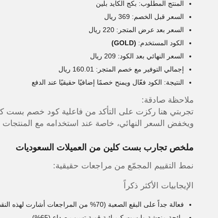
المنتج المطلوب: بكج الكايد بلين
السعر قبل الخصم: 369 ريال
السعر بعد عرض المتجر: 220 ريال
الكود المستخدم:
(GOLD)
السعر النهائي بعد الكود: 209 ريال
إجمالي التوفير مع خصم المتجر: 160.01 ريال
النتيجة: الكود فعّال ويمنح خصمًا إضافيًا حقيقيًا عند الدفع
ملاحظة صادقة:
تجربتي هنا ركزت على التأكد من فاعلية كود خصم بست كلي
ويخفض السعر النهائي، خاصة عند استخدامه مع المنتجات ا
ملخص تجارب بست كلين من العميلات السعوديات
نمط التقييم المجمّع من مراجعات حقيقية:
الإيجابيات الأكثر ذكراً
فعالة جداً على البقع الصعبة (70% من المراجعات أشارت لهذه النقطة)
رائحة منعشة وليست كيميائية قوية تسبب صداع (65%)