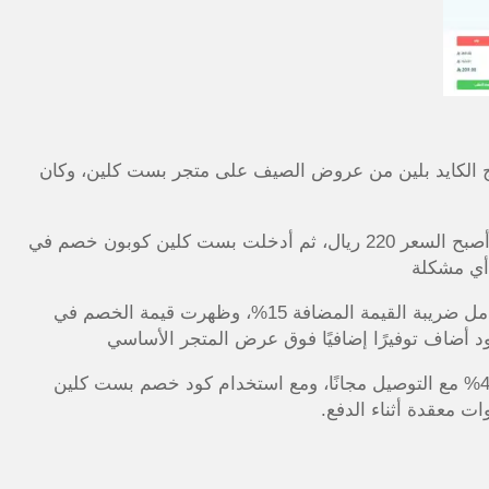
ج الكايد بلين من عروض الصيف على متجر بست كلين، وكان
كان سعر المنتج قبل الخصم 369 ريال، وبعد عرض المتجر أصبح السعر 220 ريال، ثم أدخلت بست كلين كوبون خصم في
 أي مشكلة
بعد تطبيق الكود، انخفض إجمالي الطلب إلى 209 ريال شامل ضريبة القيمة المضافة 15%، وظهرت قيمة الخصم في
الأمر المميز في التجربة أن المنتج كان عليه عرض خصم 40% مع التوصيل مجانًا، ومع استخدام كود خصم بست كلين
 معقدة أثناء الدفع.