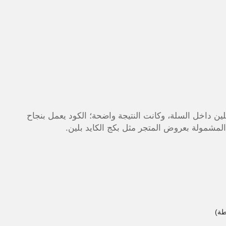
ن داخل السلة، وكانت النتيجة واضحة؛ الكود يعمل بنجاح
لمشمولة بعروض المتجر مثل بكج الكايد بلين.