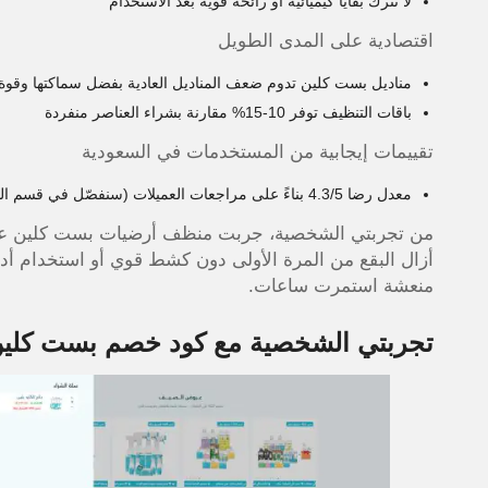
لا تترك بقايا كيميائية أو رائحة قوية بعد الاستخدام
اقتصادية على المدى الطويل
مناديل بست كلين تدوم ضعف المناديل العادية بفضل سماكتها وقوة
باقات التنظيف توفر 10-15% مقارنة بشراء العناصر منفردة
تقييمات إيجابية من المستخدمات في السعودية
معدل رضا 4.3/5 بناءً على مراجعات العميلات (سنفصّل في قسم التجارب لاحقاً)
من تجربتي الشخصية، جربت منظف أرضيات بست كلين على 
أزال البقع من المرة الأولى دون كشط قوي أو استخدام أدو
منعشة استمرت ساعات.
تجربتي الشخصية مع كود خصم بست كلي