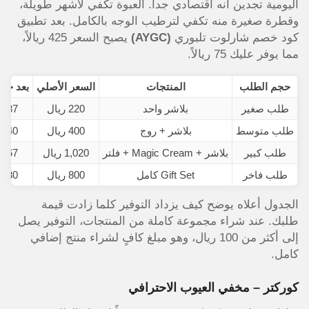
اليومية تجدين أنه اقتصادي جداً. العبوة تكفي لأشهر طويلة،
وقطرة صغيرة منه تكفي لترطيب الوجه بالكامل. بعد تطبيق
كود خصم شارلوت تلبوري
(AYGC)
يصبح السعر 425 ريالاً،
مما يوفر عليك 75 ريالاً.
حجم الطلب
المنتجات
السعر الأصلي
بعد خصم 
طلب صغير
بلاشر واحد
220 ريال
187 ريال
طلب متوسط
بلاشر + روج
400 ريال
340 ريال
طلب كبير
بلاشر + Magic Cream + فلتر
1,020 ريال
867 ريال
طلب فاخر
Gift Set كامل
800 ريال
680 ريال
الجدول أعلاه يوضح كيف يزداد التوفير كلما زادت قيمة
طلبك. عند شراء مجموعة كاملة من المنتجات، التوفير يصل
إلى أكثر من 100 ريال، وهو مبلغ كافٍ لشراء منتج إضافي
كامل.
كوركتر – مخفي العيوب الاحترافي