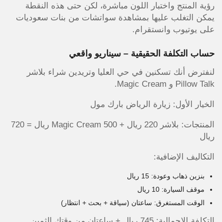
رؤية المنتج واختبار اللون مباشرة، لكن حتى هذه النقطة
يمكن التغلب عليها بمشاهدة سواتشات من بنات سعوديات
على يوتيوب وانستقرام.
حساب التكلفة الحقيقية – سيناريو واقعي
لنفترض أنك تسكنين في حي العليا وتريدين شراء بلاشر
Pillow Talk و Magic Cream.
الخيار الأول: زيارة الرياض بارك مول
المنتجات: بلاشر 220 ريال + Magic Cream 500 ريال = 720
ريال
التكاليف الإضافية:
بنزين ذهاب وعودة: 15 ريال
موقف السيارة: 10 ريال
الوقت المستغرق: ساعتان (سياقة + بحث + انتظار)
التكلفة الإجمالية: 745 ريال + ساعتان من وقتك الثمين