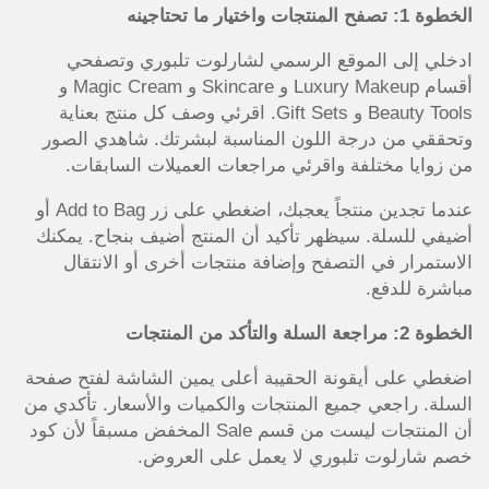
الخطوة 1: تصفح المنتجات واختيار ما تحتاجينه
ادخلي إلى الموقع الرسمي لشارلوت تلبوري وتصفحي
أقسام Luxury Makeup و Skincare و Magic Cream و
Beauty Tools و Gift Sets. اقرئي وصف كل منتج بعناية
وتحققي من درجة اللون المناسبة لبشرتك. شاهدي الصور
من زوايا مختلفة واقرئي مراجعات العميلات السابقات.
عندما تجدين منتجاً يعجبك، اضغطي على زر Add to Bag أو
أضيفي للسلة. سيظهر تأكيد أن المنتج أضيف بنجاح. يمكنك
الاستمرار في التصفح وإضافة منتجات أخرى أو الانتقال
مباشرة للدفع.
الخطوة 2: مراجعة السلة والتأكد من المنتجات
اضغطي على أيقونة الحقيبة أعلى يمين الشاشة لفتح صفحة
السلة. راجعي جميع المنتجات والكميات والأسعار. تأكدي من
أن المنتجات ليست من قسم Sale المخفض مسبقاً لأن كود
خصم شارلوت تلبوري لا يعمل على العروض.