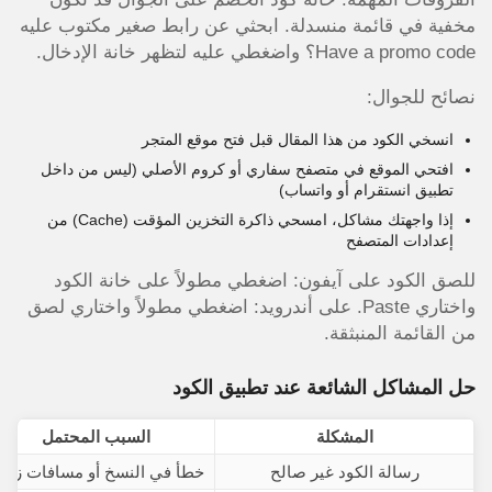
مخفية في قائمة منسدلة. ابحثي عن رابط صغير مكتوب عليه
Have a promo code؟ واضغطي عليه لتظهر خانة الإدخال.
نصائح للجوال:
انسخي الكود من هذا المقال قبل فتح موقع المتجر
افتحي الموقع في متصفح سفاري أو كروم الأصلي (ليس من داخل
تطبيق انستقرام أو واتساب)
إذا واجهتك مشاكل، امسحي ذاكرة التخزين المؤقت (Cache) من
إعدادات المتصفح
للصق الكود على آيفون: اضغطي مطولاً على خانة الكود
واختاري Paste. على أندرويد: اضغطي مطولاً واختاري لصق
من القائمة المنبثقة.
حل المشاكل الشائعة عند تطبيق الكود
المشكلة
السبب المحتمل
رسالة الكود غير صالح
خطأ في النسخ أو مسافات زائد