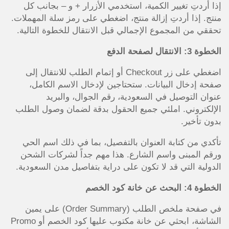
إذا أردتِ تغيير الكمية، استخدمي الأزرار + و – بجانب كل
منتج. إذا أردتِ إزالة منتج، اضغطي على رمز سلة المهملات.
تحققي من المجموع الإجمالي قبل الانتقال للخطوة التالية.
الخطوة 3: الانتقال لصفحة الدفع
اضغطي على زر Checkout أو إتمام الطلب للانتقال إلى
صفحة إدخال البيانات. ستحتاجين لإدخال الاسم الكامل،
عنوان التوصيل في السعودية، رقم الجوال، والبريد
الإلكتروني. املئي جميع الحقول بدقة لضمان وصول الطلب
بدون تأخير.
تأكدي من كتابة العنوان بالتفصيل، بما في ذلك اسم الحي
ورقم المبنى واسم الشارع. هذا مهم جداً لشركات الشحن
الدولية التي قد لا تكون على دراية بتفاصيل مدن السعودية.
الخطوة 4: البحث عن خانة كود الخصم
في صفحة ملخص الطلب (Order Summary) على يمين
الشاشة، ابحثي عن خانة مكتوب عليها كود الخصم أو Promo