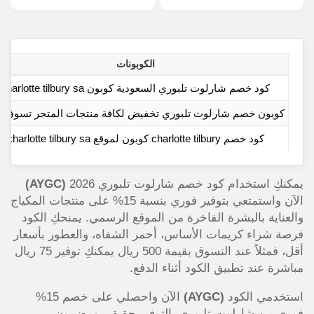
الكوبونات
كود خصم شارلوت تلبوري السعودية كوبون charlotte tilbury sa
كوبون خصم شارلوت تلبوري تخفيض لكافة منتجات المتجر تسوق ال
كود خصم charlotte tilbury كوبون لموقع charlotte tilbury sa
يمكنكِ استخدام كود خصم شارلوت تلبوري 2026
(AYGC)
الآن واستمتعي بتوفير فوري بنسبة 15% على منتجات المكياج
والعناية بالبشرة الفاخرة من الموقع الرسمي. يمنحكِ الكود
فرصة شراء كريمات الأساس، أحمر الشفاه، والعطور بأسعار
أقل، فمثلاً عند التسوق بقيمة 500 ريال يمكنكِ توفير 75 ريال
مباشرة عند تطبيق الكود أثناء الدفع.
استخدمي الكود
(AYGC)
الآن واحصلي على خصم 15%
فوري من شارلوت تلبوري، التوفير حقيقي ومضمون.