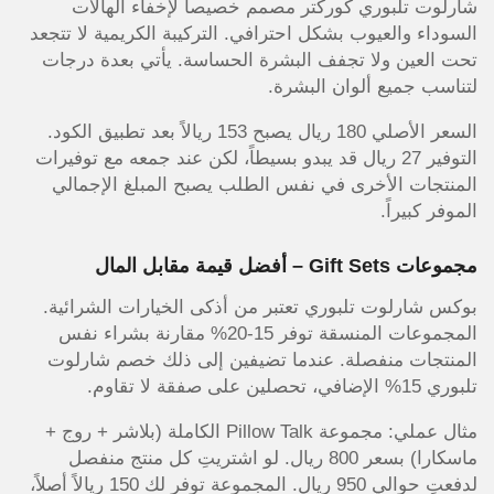
شارلوت تلبوري كوركتر مصمم خصيصاً لإخفاء الهالات
السوداء والعيوب بشكل احترافي. التركيبة الكريمية لا تتجعد
تحت العين ولا تجفف البشرة الحساسة. يأتي بعدة درجات
لتناسب جميع ألوان البشرة.
السعر الأصلي 180 ريال يصبح 153 ريالاً بعد تطبيق الكود.
التوفير 27 ريال قد يبدو بسيطاً، لكن عند جمعه مع توفيرات
المنتجات الأخرى في نفس الطلب يصبح المبلغ الإجمالي
الموفر كبيراً.
مجموعات Gift Sets – أفضل قيمة مقابل المال
بوكس شارلوت تلبوري تعتبر من أذكى الخيارات الشرائية.
المجموعات المنسقة توفر 15-20% مقارنة بشراء نفس
المنتجات منفصلة. عندما تضيفين إلى ذلك خصم شارلوت
تلبوري 15% الإضافي، تحصلين على صفقة لا تقاوم.
مثال عملي: مجموعة Pillow Talk الكاملة (بلاشر + روج +
ماسكارا) بسعر 800 ريال. لو اشتريتِ كل منتج منفصل
لدفعتِ حوالي 950 ريال. المجموعة توفر لك 150 ريالاً أصلاً،