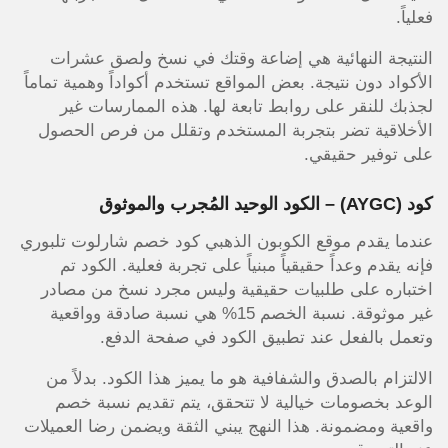
فعلياً.
النتيجة النهائية هي إضاعة وقتك في نسخ ولصق عشرات
الأكواد دون نتيجة. بعض المواقع تستخدم أكواداً وهمية تماماً
لجذبك للنقر على روابط تابعة لها. هذه الممارسات غير
الأخلاقية تضر بتجربة المستخدم وتقلل من فرص الحصول
على توفير حقيقي.
كود
(AYGC)
– الكود الوحيد المُجرب والموثوق
عندما يقدم موقع الكوبون الذهبي كود خصم شارلوت تلبوري
فإنه يقدم وعداً حقيقياً مبنياً على تجربة فعلية. الكود تم
اختباره على طلبيات حقيقية وليس مجرد نسخ من مصادر
غير موثوقة. نسبة الخصم 15% هي نسبة صادقة وواقعية
وتعمل بالفعل عند تطبيق الكود في صفحة الدفع.
الالتزام بالصدق والشفافية هو ما يميز هذا الكود. بدلاً من
الوعد بخصومات خيالية لا تتحقق، يتم تقديم نسبة خصم
واقعية ومضمونة. هذا النهج يبني الثقة ويضمن رضا العميلات