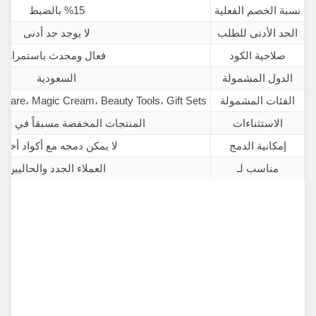
نسبة الخصم الفعلية
%15 بالضبط
الحد الأدنى للطلب
لا يوجد حد أدنى
صلاحية الكود
فعال ومحدث باستمرار
الدول المشمولة
السعودية
الفئات المشمولة
care، Magic Cream، Beauty Tools، Gift Sets
الاستثناءات
المنتجات المخفضة مسبقاً في قسم le
إمكانية الدمج
لا يمكن دمجه مع أكواد أخرى
مناسب لـ
العملاء الجدد والحاليين