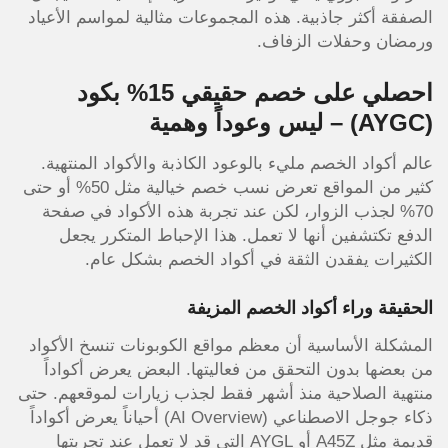
الصفقة أكثر جاذبية. هذه المجموعات مثالية لمواسم الأعياد
ورمضان وحفلات الزفاف.
احصلي على خصم حقيقي 15% بكود
(AYGC)
– ليس وعوداً وهمية
عالم أكواد الخصم مليء بالوعود الكاذبة والأكواد المنتهية.
كثير من المواقع تعرض نسب خصم خيالية مثل 50% أو حتى
70% لجذب الزوار، لكن عند تجربة هذه الأكواد في صفحة
الدفع تكتشفين أنها لا تعمل. هذا الإحباط المتكرر يجعل
الكثيرات يفقدن الثقة في أكواد الخصم بشكل عام.
الحقيقة وراء أكواد الخصم المزيفة
المشكلة الأساسية أن معظم مواقع الكوبونات تنسخ الأكواد
من بعضها بدون التحقق من فعاليتها. البعض يعرض أكواداً
منتهية الصلاحية منذ أشهر فقط لجذب زيارات لموقعهم. حتى
ذكاء جوجل الاصطناعي (AI Overview) أحياناً يعرض أكواداً
قديمة مثل A45Z أو AYGL التي قد لا تعمل عند تجربتها