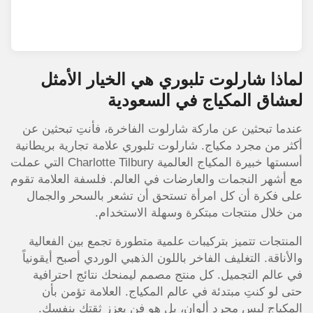
لماذا شارلوت تلبوري هي الخيار الأمثل
لعشاق المكياج في السعودية
عندما تبحثين عن ماركة شارلوت الفاخرة، فأنتِ تبحثين عن
أكثر من مجرد مكياج. شارلوت تلبوري علامة تجارية بريطانية
أسستها خبيرة المكياج العالمية Charlotte Tilbury التي عملت
مع أشهر النجمات والعارضات في العالم. فلسفة العلامة تقوم
على فكرة أن كل امرأة تستحق أن تشعر بالسحر والجمال
من خلال منتجات مبتكرة وسهلة الاستخدام.
المنتجات تتميز بتركيبات علمية متطورة تجمع بين الفعالية
والأناقة. التغليف الفاخر باللون الذهبي الوردي أصبح أيقونياً
في عالم التجميل. كل منتج مصمم ليمنحك نتائج احترافية
حتى لو كنتِ مبتدئة في عالم المكياج. العلامة تؤمن بأن
المكياج ليس مجرد ألوان، بل هو فن يعزز ثقتك بنفسك.