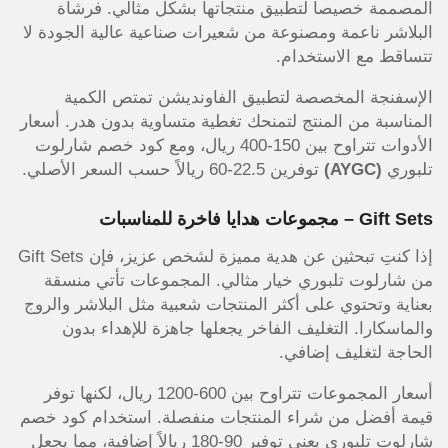
المصممة خصيصاً لتطبيق منتجاتها بشكل مثالي. فرشاة
البلاشر ناعمة ومصنوعة من شعيرات صناعية عالية الجودة لا
تتساقط مع الاستخدام.
الإسفنجة المخصصة لتطبيق الفاونديشن تمتص الكمية
المناسبة من المنتج لتمنحك تغطية متساوية بدون هدر. أسعار
الأدوات تتراوح بين 150-400 ريال، ومع كود خصم شارلوت
تلبوري
(AYGC)
توفرين 22.5-60 ريالاً حسب السعر الأصلي.
Gift Sets – مجموعات هدايا فاخرة للمناسبات
إذا كنتِ تبحثين عن هدية مميزة لشخص عزيز، فإن Gift Sets
من شارلوت تلبوري خيار مثالي. المجموعات تأتي منسقة
بعناية وتحتوي على أكثر المنتجات شعبية مثل البلاشر والروج
والماسكارا. التغليف الفاخر يجعلها جاهزة للإهداء بدون
الحاجة لتغليف إضافي.
أسعار المجموعات تتراوح بين 600-1200 ريال، لكنها توفر
قيمة أفضل من شراء المنتجات منفصلة. استخدام كود خصم
شارلوت تلبوري يعني توفير 90-180 ريالاً إضافية، مما يجعل