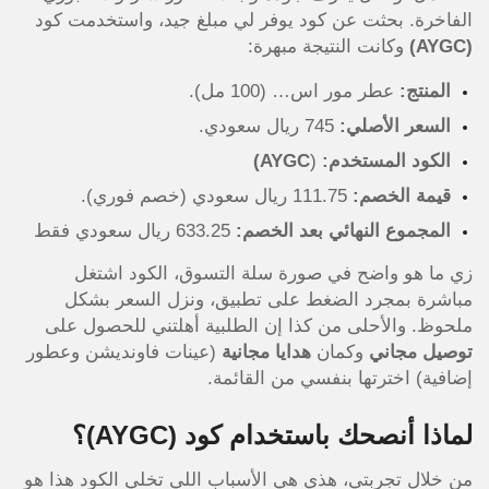
الفاخرة. بحثت عن كود يوفر لي مبلغ جيد، واستخدمت كود
(AYGC)
وكانت النتيجة مبهرة:
المنتج:
عطر مور اس… (100 مل).
السعر الأصلي:
745 ريال سعودي.
الكود المستخدم:
(
AYGC)
قيمة الخصم:
111.75 ريال سعودي (خصم فوري).
المجموع النهائي بعد الخصم:
633.25 ريال سعودي فقط
زي ما هو واضح في صورة سلة التسوق، الكود اشتغل
مباشرة بمجرد الضغط على تطبيق، ونزل السعر بشكل
ملحوظ. والأحلى من كذا إن الطلبية أهلتني للحصول على
توصيل مجاني
وكمان
هدايا مجانية
(عينات فاونديشن وعطور
إضافية) اخترتها بنفسي من القائمة.
لماذا أنصحك باستخدام كود (AYGC)؟
من خلال تجربتي، هذي هي الأسباب اللي تخلي الكود هذا هو