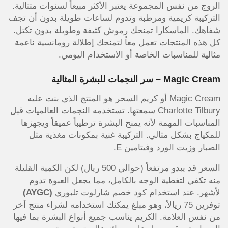
الروج من نفس المجموعة يعتبر الأكثر مبيعاً لسنوات متتالية.
التركيبة كريمية ومرطبة وتدوم لساعات طويلة بدون أن تجف
شفاهك. الماسكارا تمنحك رموش كثيفة وطويلة بدون تكتل.
كل هذه المنتجات تعمل معاً لتمنحك إطلالة رومانسية ناعمة
مثالية للمناسبات الخاصة أو الاستخدام اليومي.
Magic Cream – سر النجمات للبشرة المثالية
Magic Cream أو كريم السحر هو المنتج الذي بنت عليه
Charlotte Tilbury سمعتها. تستخدمه النجمات العالميات قبل
المناسبات المهمة لأنه يمنح البشرة ترطيباً عميقاً ويجهزها
للمكياج بشكل مثالي. التركيبة غنية بمكونات مغذية مثل
الصبار وزيت الورد وفيتامين E.
السعر قد يبدو مرتفعاً (حوالي 500 ريال) لكن الكمية القليلة
منه تكفي لتغطية الوجه بالكامل، مما يجعل العبوة تدوم
لأشهر. عند استخدام كود خصم شارلوت تلبوري
(AYGC)
توفرين 75 ريالاً، وهو مبلغ يمكنك استخدامه لشراء منتج آخر
من نفس العلامة. الكريم يناسب جميع أنواع البشرة بما فيها