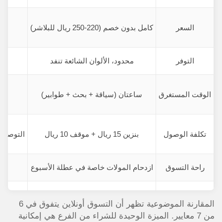
السعر
كامل بدون خصم (220-250 ريال للبلاشر)
التوفر
محدود، الألوان الشائعة تنفد
الوقت المستغرق
ساعتان (سياقة + بحث + طوابير)
تكلفة الوصول
بنزين 15 ريال + موقف 10 ريال
التوصيل 
راحة التسوق
ازدحام المولات خاصة في عطلة الأسبوع
الاستشارة
موظفة مبيعات (قد تكون مشغولة)
المقارنة الموضوعية تظهر أن التسوق أونلاين يتفوق في 6
من 7 معايير. الميزة الوحيدة للشراء من الفرع هي إمكانية
العروض الخاصة
نادرة وموسمية فقط