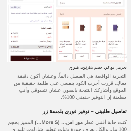
تجربتي مع كود خصم شارلوت تلبوري
التجربة الواقعية هي الفيصل دائماً. وعشان أكون دقيقة
معاكِ، قررت أجرب الكود بنفسي على طلبية حقيقية من
الموقع وأشاركك النتيجة بالصور، عشان تتسوقي وأنتِ
مطمنة إن التوفير حقيقي 100%.
تفاصيل طلبيتي – توفير فوري بلمسة زر
كنت حابة أقتني عطر
مور اس… (More S…)
المميز بحجم
100 مل، والكل يعرف جودة وثبات عطور شارلوت تلبوري