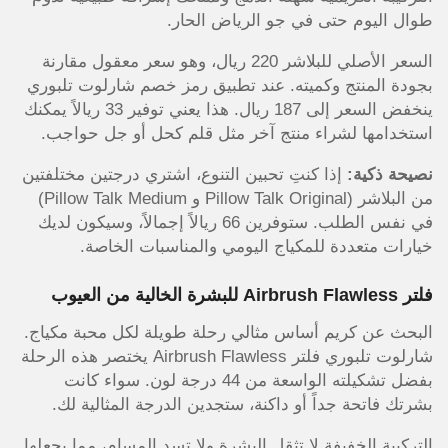
طوال اليوم حتى في جو الرياض الحار.
السعر الأصلي للبلاشر 220 ريال، وهو سعر معقول مقارنة
بجودة المنتج وكميته. عند تطبيق رمز خصم شارلوت تلبوري
ينخفض السعر إلى 187 ريال. هذا يعني توفير 33 ريالاً يمكنك
استخدامها لشراء منتج آخر مثل قلم كحل أو جل حواجب.
نصيحة ذكية:
إذا كنتِ تحبين التنوع، اشتري درجتين مختلفتين
من البلاشر (Pillow Talk Original و Pillow Talk Medium)
في نفس الطلب. ستوفرين 66 ريالاً إجمالاً، وسيكون لديك
خيارات متعددة للمكياج اليومي والمناسبات الخاصة.
فلتر Airbrush Flawless للبشرة الخالية من العيوب
البحث عن كريم أساس مثالي رحلة طويلة لكل محبة مكياج.
شارلوت تلبوري فلتر Airbrush Flawless يختصر هذه الرحلة
بفضل تشكيلته الواسعة من 44 درجة لون. سواء كانت
بشرتك فاتحة جداً أو داكنة، ستجدين الدرجة المثالية لك.
التركيبة الخفيفة لا تثقل البشرة ولا تسد المسام، مما يجعلها