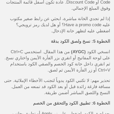
Code أو Discount Code. عادة تكون أسفل قائمة المنتجات
وفوق المبلغ الإجمالي.
إذا لم تجدي الخانة مباشرة، ابحثي عن رابط صغير مكتوب
عليه Have a promo code؟ أو هل لديك رمز ترويجي؟
اضغطي عليه لتظهر خانة الإدخال.
الخطوة 5: نسخ ولصق الكود بدقة
انسخي الكود
(AYGC)
من هذا المقال. استخدمي Ctrl+C
على لوحة المفاتيح أو انقري بزر الفأرة الأيمن واختاري نسخ.
ثم انقري داخل خانة كود الخصم والصقي الكود باستخدام
Ctrl+V أو زر الفأرة الأيمن ثم لصق.
تحذير مهم: لا تكتبي الكود يدوياً لتجنب الأخطاء الإملائية. حتى
مسافة فارغة زائدة قبل أو بعد الكود قد تمنعه من العمل.
النسخ واللصق المباشر أضمن طريقة.
الخطوة 6: تطبيق الكود والتحقق من الخصم
بعد لصق الكود، اضغطي على زر Apply أو تطبيق بجانب