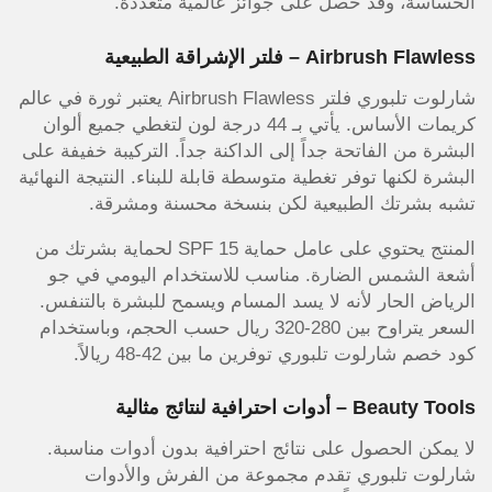
الحساسة، وقد حصل على جوائز عالمية متعددة.
Airbrush Flawless – فلتر الإشراقة الطبيعية
شارلوت تلبوري فلتر Airbrush Flawless يعتبر ثورة في عالم
كريمات الأساس. يأتي بـ 44 درجة لون لتغطي جميع ألوان
البشرة من الفاتحة جداً إلى الداكنة جداً. التركيبة خفيفة على
البشرة لكنها توفر تغطية متوسطة قابلة للبناء. النتيجة النهائية
تشبه بشرتك الطبيعية لكن بنسخة محسنة ومشرقة.
المنتج يحتوي على عامل حماية SPF 15 لحماية بشرتك من
أشعة الشمس الضارة. مناسب للاستخدام اليومي في جو
الرياض الحار لأنه لا يسد المسام ويسمح للبشرة بالتنفس.
السعر يتراوح بين 280-320 ريال حسب الحجم، وباستخدام
كود خصم شارلوت تلبوري توفرين ما بين 42-48 ريالاً.
Beauty Tools – أدوات احترافية لنتائج مثالية
لا يمكن الحصول على نتائج احترافية بدون أدوات مناسبة.
شارلوت تلبوري تقدم مجموعة من الفرش والأدوات