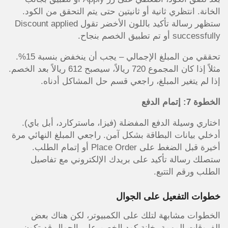
الخانة. انتظري ثانية أو ثانيتين حتى يتم التحقق من الكود.
ستظهر رسالة تأكيد باللون الأخضر تقول Discount applied
successfully أو تم تطبيق الخصم بنجاح.
تحققي من المبلغ الإجمالي – يجب أن ينخفض بنسبة 15%.
مثلاً إذا كان المجموع 720 ريالاً، سيصبح 612 ريالاً بعد الخصم.
إذا لم يتغير المبلغ، راجعي قسم حل المشاكل أدناه.
الخطوة 7: إتمام الدفع
اختاري وسيلة الدفع المفضلة (فيزا، ماستركارد، أبل باي).
أدخلي بيانات البطاقة بشكل آمن. راجعي المبلغ النهائي مرة
أخيرة قبل الضغط على Place Order أو إتمام الطلب.
ستصلك رسالة تأكيد على بريدك الإلكتروني مع تفاصيل
الطلب ورقم التتبع.
خطوات التفعيل على الجوال
الخطوات مشابهة لتلك على الكمبيوتر، لكن هناك بعض
الفروقات المهمة. خانة كود الخصم على الجوال قد تكون