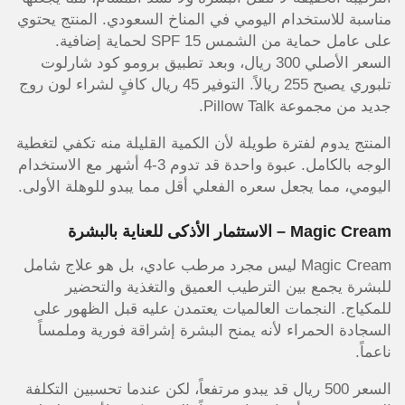
مناسبة للاستخدام اليومي في المناخ السعودي. المنتج يحتوي
على عامل حماية من الشمس SPF 15 لحماية إضافية.
السعر الأصلي 300 ريال، وبعد تطبيق برومو كود شارلوت
تلبوري يصبح 255 ريالاً. التوفير 45 ريال كافٍ لشراء لون روج
جديد من مجموعة Pillow Talk.
المنتج يدوم لفترة طويلة لأن الكمية القليلة منه تكفي لتغطية
الوجه بالكامل. عبوة واحدة قد تدوم 3-4 أشهر مع الاستخدام
اليومي، مما يجعل سعره الفعلي أقل مما يبدو للوهلة الأولى.
Magic Cream – الاستثمار الأذكى للعناية بالبشرة
Magic Cream ليس مجرد مرطب عادي، بل هو علاج شامل
للبشرة يجمع بين الترطيب العميق والتغذية والتحضير
للمكياج. النجمات العالميات يعتمدن عليه قبل الظهور على
السجادة الحمراء لأنه يمنح البشرة إشراقة فورية وملمساً
ناعماً.
السعر 500 ريال قد يبدو مرتفعاً، لكن عندما تحسبين التكلفة