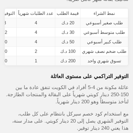
نمط الشراء
قيمة الطلب
عدد الطلبات شهرياً
التوفير 
طلب صغير أسبوعي
20 د.ك
4
8 د.ك
طلب متوسط أسبوعي
30 د.ك
4
12 د.ك
طلب كبير أسبوعي
50 د.ك
4
20 د.ك
طلب ضخم نصف شهري
100 د.ك
2
20 د.ك
تسوق شهري واحد
200 د.ك
1
20 د.ك
التوفير التراكمي على مستوى العائلة
عائلة مكونة من 4-5 أفراد في الكويت تنفق عادة ما بين
150-250 دينار كويتي شهرياً على البقالة والمنتجات الطازجة.
لنأخذ متوسطاً وهو 200 دينار شهرياً.
مع استخدام كود خصم سيركل بانتظام على كل طلب،
التوفير الشهري يصل إلى 20 دينار كويتي. على مدار سنة،
هذا يعني 240 دينار توفير.