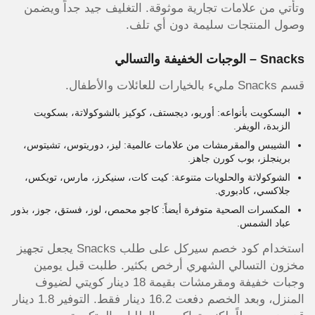
وتأتي من علامات تجارية موثوقة. التغليف جيد جداً ويضمن
وصول المنتجات سليمة دون أي تلف.
Snacks – الوجبات الخفيفة والتسالي
قسم Snacks مليء بالخيارات للعائلات والأطفال.
البسكويت بأنواعه: أوريو، ديجستف، كوكيز بالشوكولاتة، بسكويت
الزبدة، الويفر.
الشيبس والمقرمشات من علامات عالمية: ليز، دوريتوس، تشيتوس،
برينجلز، بوب كورن جاهز.
الشوكولاتة والحلويات متنوعة: كيت كات، سنيكرز، مارس، تويكس،
جلاكسي، كادبوري.
المكسرات الصحية متوفرة أيضاً: كاجو محمص، لوز، فستق، جوز، بذور
عباد الشمس.
استخدام كود خصم سيركل على طلب Snacks يجعل تجهيز
مخزون التسالي الشهري أرخص بكثير. طلبت قبل يومين
وجبات خفيفة ومقرمشات بقيمة 18 دينار كويتي لضيوف
المنزل، وبعد الخصم دفعت 16.2 دينار فقط. التوفير 1.8 دينار