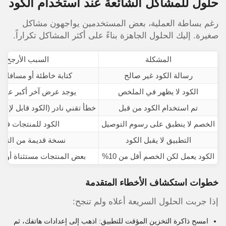
حلول للمشاكل الشائعة عند استخدام الكود
رغم بساطة العملية، بعض المستخدمين يواجهون مشاكل
صغيرة. إليك الحلول الجاهزة بناءً على أكثر المشاكل تكراراً.
المشكلة
السبب الأرجح
رسالة الكود غير صالح
كتابة خاطئة أو مسافات 
الكود لا يظهر في الملخص
يوجد عرض آخر أكبر على 
تم استخدام الكود من قبل
خطأ تقني نادر (الكود قابل لإعاد
الخصم لا ينطبق على رسوم التوصيل
الكود للمنتجات فق
التطبيق لا يقبل الكود
نسخة قديمة من التطب
الكود يعمل لكن الخصم أقل من 10%
بعض المنتجات مستثناة أو ع
خطوات استكشاف الأخطاء المتقدمة
إذا جربت الحلول السريعة أعلاه ولم تنجح:
امسح ذاكرة التخزين المؤقت للتطبيق: اذهب إلى إعدادات هاتفك، ثم