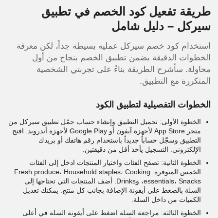
طريقة تفعيل كود الخصم في تطبيق
سيركل – دليل شامل
استخدام كود خصم سيركل عملية بسيطة جداً، لكن معرفة
الخطوات الدقيقة يضمن تطبيق الخصم بنجاح من أول
محاولة. سأشرح الطريقة بناءً على تجربتي الشخصية
المتكررة مع التطبيق.
الخطوات التفصيلية لتطبيق الكود
الخطوة الأولى: تحميل التطبيق وإنشاء حساب حمّل تطبيق سيركل من
متجر App Store لأجهزة آيفون أو Google Play لأجهزة أندرويد. افتح
التطبيق وسجّل حساباً جديداً باستخدام رقم هاتفك أو بريدك
الإلكتروني. التسجيل يأخذ أقل من دقيقتين.
الخطوة الثانية: تصفح الفئات واختيار المنتجات ادخل إلى الفئات
الخمس المتوفرة: Fresh produce، Household staples، Cooking
essentials، Snacks، وDrinks. أضف المنتجات التي تحتاجها إلى
السلة بالضغط على أيقونة الإضافة بجانب كل منتج. يمكنك تعديل
الكميات من داخل السلة.
الخطوة الثالثة: مراجعة السلة اضغط على أيقونة السلة في أعلى