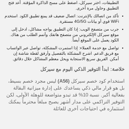
التطبيقات، اختر سيركل، اضغط على مسح الذاكرة المؤقتة. أعد فتح
التطبيق وحاول مرة أخرى.
تأكد من اتصالك بالإنترنت: اتصال ضعيف قد يمنع تطبيق الكود. استخدم
WiFi قوي أو بيانات 4G/5G مستقرة.
جرب من متصفح الويب: إذا كان التطبيق يواجه مشاكل، ادخل إلى
موقع سيركل الإلكتروني من متصفح هاتفك وأتمم الطلب من هناك.
الكود يعمل على الموقع أيضاً.
تواصل مع خدمة العملاء: إذا استمرت المشكلة، تواصل عبر الواتساب
مع فريق الدعم. اشرح المشكلة بالتفصيل وأرفق لقطة شاشة إن
أمكن. الفريق سريع الاستجابة ويحل معظم المشاكل خلال دقائق.
خلاصة: ابدأ التوفير الذكي اليوم مع سيركل
استخدام كود خصم سيركل
(A56)
ليس مجرد خصم بسيط،
بل هو قرار مالي ذكي يساعدك على إدارة ميزانية البقالة
بفعالية أكبر. نسبة 10% قد تبدو متواضعة للوهلة الأولى، لكن
التوفير التراكمي على مدار أشهر يصبح مبلغاً محترماً يمكنك
استثماره في احتياجات أخرى للعائلة