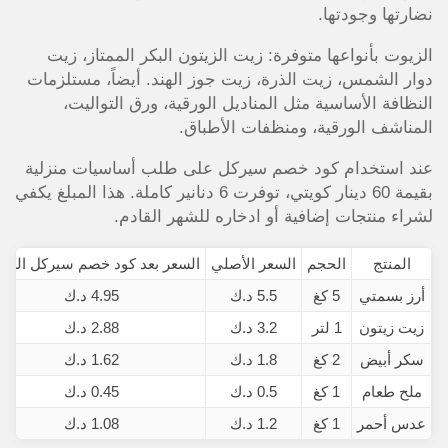
نضارتها وجودتها.
الزيوت بأنواعها متوفرة: زيت الزيتون البكر الممتاز، زيت
دوار الشمس، زيت الذرة، زيت جوز الهند. أيضاً، مستلزمات
النظافة الأساسية مثل المناديل الورقية، ورق التواليت،
المناشف الورقية، ومنظفات الأطباق.
عند استخدام كود خصم سيركل على طلب أساسيات منزلية
بقيمة 60 دينار كويتي، توفرت 6 دنانير كاملة. هذا المبلغ يكفي
لشراء منتجات إضافية أو ادخاره للشهر القادم.
المنتج
الحجم
السعر الأصلي
السعر بعد كود خصم سيركل الكو
أرز بسمتي
5 كغ
5.5 د.ك
4.95 د.ك
زيت زيتون
1 لتر
3.2 د.ك
2.88 د.ك
سكر أبيض
2 كغ
1.8 د.ك
1.62 د.ك
ملح طعام
1 كغ
0.5 د.ك
0.45 د.ك
عدس أحمر
1 كغ
1.2 د.ك
1.08 د.ك