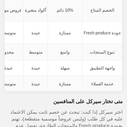
الخصم المتاح
10% دائم
أكواد متغيرة
عروض موسم
جودة Fresh produce
ممتازة
جيدة
متوسطة
تنوع المنتجات
واسع
متوسط
محدود
واجهة التطبيق
سهلة
جيدة
جيدة
خدمة العملاء
ممتازة
جيدة
متوسطة
متى تختار سيركل على المنافسين
اختر سيركل إذا كنت: تبحث عن خصم ثابت يمكن الاعتماد
عليه في كل طلب (وليس عروضاً موسمية متقطعة)، تهتم
بجودة Fresh produce والمنتجات الطازجة، تفضل عدم