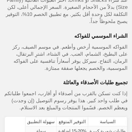
عند شراء Snacks أو Drinks، اختر العبوات العائلية (Family
Size) بدلاً من الأحجام الصغيرة. السعر الإجمالي أعلى، لكن
التكلفة لكل وحدة أقل بكثير. مع تطبيق الخصم 10%، التوفير
يصبح ملحوظاً جداً.
الشراء الموسمي للفواكه
الفواكه الموسمية أرخص وأطعم. في موسم الصيف، ركز
على البطيخ، الشمام، العنب. في الشتاء، اشترِ البرتقال،
الرمان، التفاح. سيركل يوفر أسعاراً تنافسية على الفواكه
الموسمية، والخصم يجعلها صفقة ممتازة.
تجميع طلبات الأصدقاء والعائلة
إذا كنت تسكن بالقرب من أصدقاء أو أقارب، اجمعوا طلباتكم
في طلب واحد كبير. هذا يوفر رسوم التوصيل (إن وجدت)
ويعظم الخصم. قسّموا المنتجات والمبلغ بعد الاستلام.
السياسة
التوفير المتوقع
سهولة التطبيق
طلبات شهرية كبيرة
15-20% إضافية
سهلة