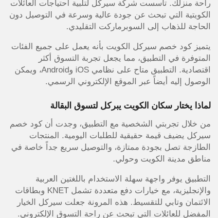
راحة منزلك. تأسست شركة سيركل لتلبية احتياجات العائلات
الكويتية التي تبحث عن جودة عالية وسرعة في التوصيل دون
الحاجة للذهاب إلى السوبرماركت التقليدي.
يتميز كود خصم سيركل الكويت بأنه يعمل على جميع الفئات
المتوفرة في التطبيق، مما يجعل تجربة التسوق أكثر
اقتصادية. التطبيق متاح على نظامي iOS وAndroid، ويمكن
الوصول إليه أيضاً عبر الموقع الإلكتروني الرسمي.
لماذا يختار سكان الكويت يبركل لتسوق البقالة
من خلال تجربتي الشخصية مع التطبيق، وجدت أن كود خصم
سيركل يضيف قيمة حقيقية للطلبات اليومية. المنتجات
الطازجة تصل بجودة ممتازة، والتوصيل سريع جداً خاصة في
مناطق مدينة الكويت وحولي.
التطبيق يوفر واجهة سهلة الاستخدام باللغتين العربية
والإنجليزية، مع خيارات دفع متعددة تشمل KNET وبطاقات
الائتمان وتابي للتقسيط. هذه المرونة جعلت سيركل الخيار
المفضل للعائلات التي تبحث عن راحة التسوق الإلكتروني.