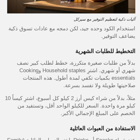
آليات ذكية لتعظيم التوفير مع سيركل
استخدام الكود وحده جيد، لكن دمجه مع عادات تسوق ذكية
يضاعف التوفير.
التخطيط للطلبات الشهرية
بدلاً من طلبات صغيرة متكررة، خطط لطلب كبير نصف
شهري أو شهري. اشترِ Household staples وCooking
essentials بكميات تكفي لمدة أطول. هذه المنتجات
صلاحيتها طويلة ولا تفسد بسرعة.
مثلاً، بدلاً من شراء كيس أرز 2 كيلو كل أسبوع، اشترِ كيساً 10
كيلو مرة واحدة. السعر للكيلو الواحد أقل، وتستفيد من
الخصم على المبلغ الإجمالي الأكبر.
الاستفادة من العبوات العائلية