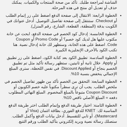
الشاشة لمراجعة طلبك. تأكد من صحة المنتجات والكميات. يمكنك
حذف أو تعديل أي منتج في هذه المرحلة.
الخطوة الرابعة: الانتقال إلى صفحة الدفع اضغط على زر إتمام الطلب
أو Checkout. ستنتقل إلى صفحة تفاصيل التوصيل. أدخل عنوانك في
الكويت بدقة (المنطقة، القطعة، الشارع، رقم المنزل).
الخطوة الخامسة: إدخال كود الخصم في صفحة الدفع، ابحث عن خانة
مكتوب عليها هل لديك كود خصم؟ أو Promo Code أو Coupon
Code. اضغط على هذه الخانة، وستظهر لك خانة إدخال نصية. هنا
تكتب الكود بالأحرف الإنجليزية الكبيرة.
الخطوة السادسة: تطبيق الكود بعد كتابة الكود، اضغط على زر تطبيق
أو Apply. خلال ثانية أو ثانيتين، ستظهر رسالة تأكيد مثل تم تطبيق
الخصم بنجاح أو Discount Applied. في نفس اللحظة، سترى المبلغ
الإجمالي ينخفض بنسبة 10%.
الخطوة السابعة: التحقق من الخصم تأكد من ظهور تفاصيل الخصم في
ملخص الطلب. يجب أن ترى سطراً مكتوباً عليه خصم الكوبون أو
Coupon Discount متبوعاً بالمبلغ المخصوم. المبلغ النهائي المطلوب
دفعه = المبلغ الأصلي ناقص 10%.
الخطوة الثامنة: اختيار طريقة الدفع وإتمام الطلب اختر طريقة الدفع
المناسبة لك: KNET للدفع الفوري، بطاقة ائتمان (Visa أو
Mastercard)، أو تابي للتقسيط. أدخل بيانات الدفع وأكمل الطلب.
ستصلك رسالة نصية وبريد إلكتروني بتأكيد الطلب ورقم التتبع.