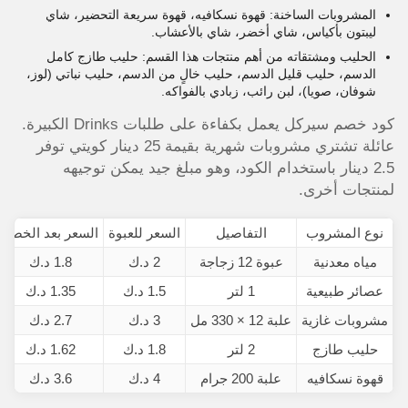
المشروبات الساخنة: قهوة نسكافيه، قهوة سريعة التحضير، شاي
ليبتون بأكياس، شاي أخضر، شاي بالأعشاب.
الحليب ومشتقاته من أهم منتجات هذا القسم: حليب طازج كامل
الدسم، حليب قليل الدسم، حليب خالٍ من الدسم، حليب نباتي (لوز،
شوفان، صويا)، لبن رائب، زبادي بالفواكه.
كود خصم سيركل يعمل بكفاءة على طلبات Drinks الكبيرة.
عائلة تشتري مشروبات شهرية بقيمة 25 دينار كويتي توفر
2.5 دينار باستخدام الكود، وهو مبلغ جيد يمكن توجيهه
لمنتجات أخرى.
نوع المشروب
التفاصيل
السعر للعبوة
السعر بعد الخصم
مياه معدنية
عبوة 12 زجاجة
2 د.ك
1.8 د.ك
عصائر طبيعية
1 لتر
1.5 د.ك
1.35 د.ك
مشروبات غازية
علبة 12 × 330 مل
3 د.ك
2.7 د.ك
حليب طازج
2 لتر
1.8 د.ك
1.62 د.ك
قهوة نسكافيه
علبة 200 جرام
4 د.ك
3.6 د.ك