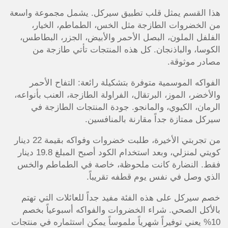
هذا القسم يمثل قلب تطبيق سيركل. يشمل مجموعة واسعة
من الخضروات الطازجة مثل الخس، الطماطم، الخيار،
الفلفل الملون، البصل الأحمر والأبيض، الجزر، البطاطس،
الكوسا، والباذنجان. كل هذه المنتجات تأتي طازجة من
مصادر موثوقة.
الفواكه الموسمية متوفرة بتشكيلة رائعة: التفاح الأحمر
والأخضر، الموز، البرتقال، الفراولة الطازجة، العنب بأنواعه،
الرمان، الكيوي، والمانجو. جودة المنتجات الطازجة في
سيركل ممتازة جداً مقارنة بالمنافسين.
من تجربتي الأخيرة، طلبت خضروات وفواكه بقيمة 22 دينار
كويتي لمنزلي، وبعد استخدام الكود أصبح المبلغ 19.8 دينار
فقط. النضارة كانت ملحوظة، خاصة في الطماطم والخس
الذي وصل في نفس يوم قطفه تقريباً.
خصم سيركل على هذه الفئة مفيد جداً للعائلات التي تهتم
بالأكل الصحي. شراء الخضروات والفواكه أسبوعياً بخصم
10% يعني توفيراً شهرياً ملموساً يمكن استثماره في منتجات