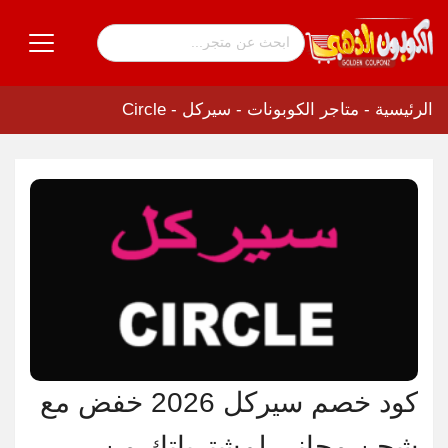
الرئيسية
-
متاجر الكوبونات
-
سيركل - Circle
كود خصم سيركل 2026 خفض مع
شحن مجاني لمشترياتك من