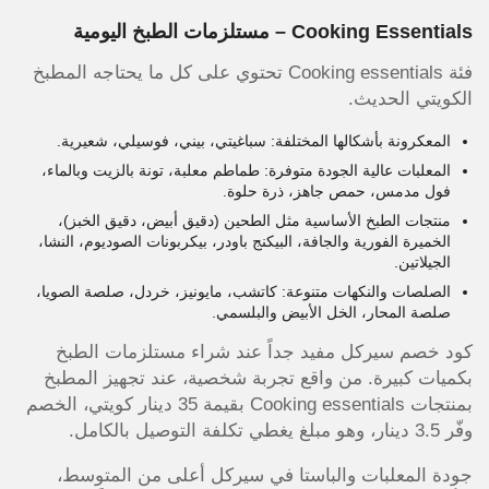
Cooking Essentials – مستلزمات الطبخ اليومية
فئة Cooking essentials تحتوي على كل ما يحتاجه المطبخ
الكويتي الحديث.
المعكرونة بأشكالها المختلفة: سباغيتي، بيني، فوسيلي، شعيرية.
المعلبات عالية الجودة متوفرة: طماطم معلبة، تونة بالزيت وبالماء،
فول مدمس، حمص جاهز، ذرة حلوة.
منتجات الطبخ الأساسية مثل الطحين (دقيق أبيض، دقيق الخبز)،
الخميرة الفورية والجافة، البيكنج باودر، بيكربونات الصوديوم، النشا،
الجيلاتين.
الصلصات والنكهات متنوعة: كاتشب، مايونيز، خردل، صلصة الصويا،
صلصة المحار، الخل الأبيض والبلسمي.
كود خصم سيركل مفيد جداً عند شراء مستلزمات الطبخ
بكميات كبيرة. من واقع تجربة شخصية، عند تجهيز المطبخ
بمنتجات Cooking essentials بقيمة 35 دينار كويتي، الخصم
وفّر 3.5 دينار، وهو مبلغ يغطي تكلفة التوصيل بالكامل.
جودة المعلبات والباستا في سيركل أعلى من المتوسط،