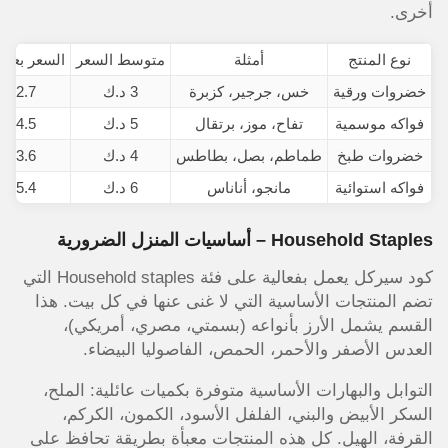
أخرى.
نوع المنتج
أمثلة
متوسط السعر
السعر بعد 
خضروات ورقية
خس، جرجير، كزبرة
3 د.ك
2.7 د.ك
فواكه موسمية
تفاح، موز، برتقال
5 د.ك
4.5 د.ك
خضروات طبخ
طماطم، بصل، بطاطس
4 د.ك
3.6 د.ك
فواكه استوائية
مانجو، أناناس
6 د.ك
5.4 د.ك
Household Staples – أساسيات المنزل الضرورية
كود سيركل يعمل بفعالية على فئة Household staples التي
تضم المنتجات الأساسية التي لا غنى عنها في كل بيت. هذا
القسم يشمل الأرز بأنواعه (بسمتي، مصري، أمريكي)،
العدس الأصفر والأحمر، الحمص، الفاصوليا البيضاء.
التوابل والبهارات الأساسية متوفرة بكميات عائلية: الملح،
السكر الأبيض والبني، الفلفل الأسود، الكمون، الكركم،
القرفة، الهيل. كل هذه المنتجات معبأة بطريقة تحافظ على