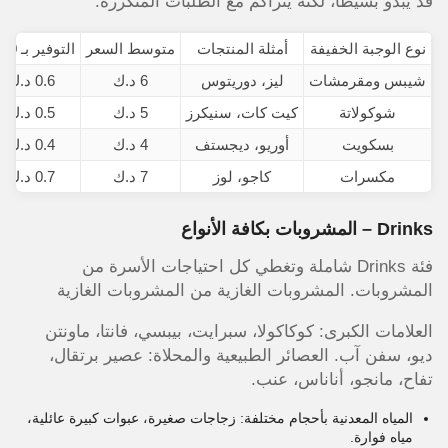
قد يبدو بسيطاً، لكنه يتراكم مع الطلبات المتكررة.
نوع الوجبة الخفيفة
أمثلة المنتجات
متوسط السعر
التوفير بـ 10%
شيبس ومقرمشات
ليز، دوريتوس
6 د.ك
0.6 د.ك
شوكولاتة
كيت كات، سنيكرز
5 د.ك
0.5 د.ك
بسكويت
أوريو، ديجستف
4 د.ك
0.4 د.ك
مكسرات
كاجو، لوز
7 د.ك
0.7 د.ك
Drinks – المشروبات بكافة الأنواع
فئة Drinks شاملة وتغطي كل احتياجات الأسرة من
المشروبات. المشروبات الغازية من المشروبات الغازية
العلامات الكبرى: كوكاكولا، سبرايت، بيبسي، فانتا، ماونتن
ديو، سفن آب. العصائر الطبيعية والمحلاة: عصير برتقال،
تفاح، مانجو، أناناس، عنب.
المياه المعدنية بأحجام مختلفة: زجاجات صغيرة، عبوات كبيرة عائلية،
مياه فوارة.