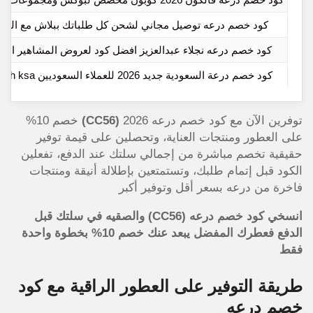
كود خصم درعه توصيل مجاني لشحن كل طلباتك ببلاش مع التوف
كود خصم درعه نجلاء عبدالعزيز افضل كود لعروض المشاهير الحا
كود خصم درعة السعودية جديد 2026 للعملاء السعوديين deraah ksa
توفرين الآن مع كود خصم درعه 2026
(CC56)
خصم 10%
على العطور ومنتجات العناية، وتحصلين على قيمة توفير
حقيقية تخصم مباشرة من إجمالي سلتك عند الدفع، تفعلين
الكود قبل إتمام طلبك، وتستمتعين بإطلالة أنيقة ومنتجات
فاخرة من درعه بسعر أقل وتوفير أكبر
انسخي كود خصم درعه (CC56) والصقيه في سلتك قبل
الدفع فعطرك المفضل يبعد عنك خصم 10% بخطوة واحدة
فقط
طريقة التوفير على العطور الراقية مع كود
خصم درعه