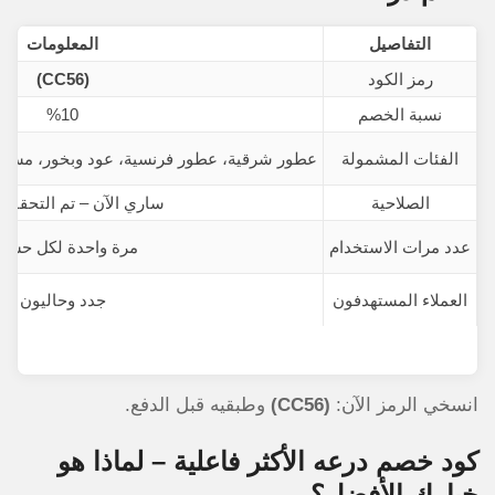
التفاصيل
المعلومات
رمز الكود
(CC56)
نسبة الخصم
%10
الفئات المشمولة
عطور شرقية، عطور فرنسية، عود وبخور، مستح
الصلاحية
ساري الآن – تم التحقق م
عدد مرات الاستخدام
مرة واحدة لكل حسا
العملاء المستهدفون
جدد وحاليون
انسخي الرمز الآن:
(CC56)
وطبقيه قبل الدفع.
كود خصم درعه الأكثر فاعلية – لماذا هو
خيارك الأفضل؟