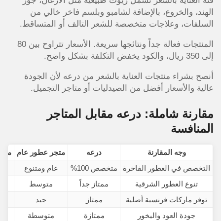
فئة العناية بالشعر تشمل زيوت طبيعية مثل الأرغان، جوز
الهند، والخروع، بالإضافة لشامبو وبلسم فاخر خالي من
السلفات، وعلاجات متخصصة للشعر التالف أو المتساقط.
المنتجات فعالة جداً ونتائجها سريعة. الأسعار تتراوح بين 80
إلى 350 ريال، والكود يخفض التكلفة بشكل واضح.
أنصح بشراء منتجات العناية بالشعر من درعه لأن الجودة
عالية والأسعار أفضل من الصيدليات أو متاجر التجميل.
مقارنة شاملة: درعه مقابل المتاجر
المنافسة
وجه المقارنة
درعه
متجر عطور عام
متجر
التخصص في العطور الفاخرة
متخصص 100%
عام ومتنوع
مت
تنوع العطور الشرقية
ممتاز جداً
متوسط
توفر ماركات فرنسية أصلية
ممتاز
جيد
جودة العود والبخور
ممتازة
متوسطة