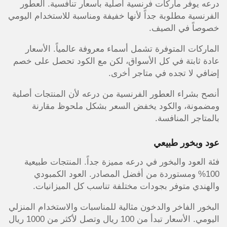
درعه يوفر ماركات فرنسية أصلية بأسعار تنافسية. العطور
الفرنسية مطلوبة جداً لأنها خفيفة ومناسبة للاستخدام اليومي
خصوصاً في الصيف.
الماركات المتوفرة تشمل أسماء معروفة عالمياً. الأسعار
عادة ثابتة في كل الأسواق، لكن مع الكود تحصل على خصم
إضافي لا تجده في متاجر أخرى.
أنصح بشراء العطور الفرنسية من درعه لأن المنتجات أصلية
ومضمونة، والكود يخفض السعر بشكل ملحوظ مقارنة
بالمتاجر المنافسة.
عود وبخور طبيعي
فئة العود والبخور في درعه مميزة جداً. المنتجات طبيعية
100% ومستوردة من أفضل المصادر. العود الكمبودي
والهندي متوفر بجودات مختلفة تناسب كل الميزانيات.
البخور الفاخر والدخون مثالية للمناسبات والاستخدام المنزلي
اليومي. الأسعار تبدأ من 100 ريال وتصل لأكثر من 1000 ريال