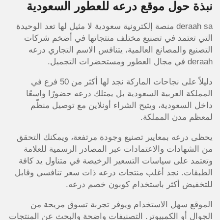
نبذة حول موقع درعه للعطور السعودية
deraah sa منصة إلكترونية سعودية لا مثيل لها تعد الوحيدة
التي تعتمد في تصنيع مختلف منتجاتها في أضخم شركات
التصنيع والمصانع العالمية، يتنافس الاسم التجاري درعه
deraah في مجال العطور ومستحضرات التجميل.
دليلاً على نجاحات الماركة نجد لها أكثر من 50 فرع في
المملكة العربية السعودية بل يمتلك درعه حضورًا واسعًا
داخل السعودية، ويتيح الشراء أونلاين مع توصيل منظّم
لمعظم مدن المملكة.
يحظى درعه بمعايير تصنيع وجودة مرتفعة، ويمكنك التحقق
من الشهادات والاعتمادات عبر المصادر الرسمية للعلامة
وتعتمد على سياسات التسعير الرخيصة في متناول يد كافة
الطبقات. نجد أغلب منتجات درعه ذات سعر تنافسي وقابل
للتخفيض أكثر باستخدام كوبون خصم درعه.
الموقع سهل الاستخدام ويوفر تجربة تسوق مريحة من
الجوال أو الكمبيوتر. التصنيفات واضحة والبحث عن المنتجات