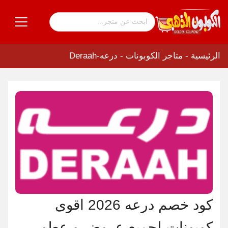
الرئيسية
-
متاجر الكوبونات
-
درعه-Deraah
كود خصم درعه 2026 اقوى
كوبونات لجميع عروض و عطور