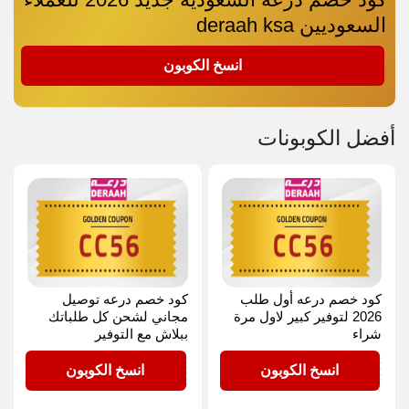
السعوديين deraah ksa
CC56
انسخ الكوبون
أفضل الكوبونات
كود خصم درعه أول طلب
كود خصم درعه توصيل
2026 لتوفير كبير لاول مرة
مجاني لشحن كل طلباتك
شراء
ببلاش مع التوفير
CC56
CC56
انسخ الكوبون
انسخ الكوبون