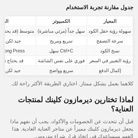
جدول مقارنة تجربة الاستخدام
المعيار
الكمبيوتر
الجو
سهولة رؤية حقل الكود
سهل جداً (مرئي مباشرة)
متوسط (قد يحتاج 
سرعة التصفح
سريع ومريح
جيد لكن يحت
نسخ الكود
Ctrl+C سهل
Long Press (سهل أيضاً)
رؤية التغيير في السعر
فوري على نفس الشاشة
قد يحتاج تمر
إكمال الدفع
سريع وواضح
جيد لكن أص
كلاهما يعمل بشكل ممتاز. اختاري الطريقة الأكثر راحة لك.
لماذا تختارين ديرمازون كلينك لمنتجات
العناية؟
قبل أن نتحدث عن الخصومات والأكواد، يجب أن نفهم ماذا
يجعل ديرمازون كلينك مميزاً عن متاجر العناية العادية. هذا
الفهم سيساعدك في اتخاذ قرار شراء مدروس.