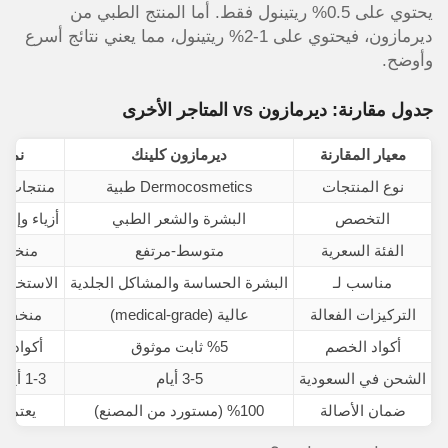
يحتوي على 0.5% ريتينول فقط. أما المنتج الطبي من
ديرمازون، فيحتوي على 1-2% ريتينول، مما يعني نتائج أسرع
وأوضح.
جدول مقارنة: ديرمازون vs المتاجر الأخرى
معيار المقارنة
ديرمازون كلينك
نمشي
نوع المنتجات
Dermocosmetics طبية
منتجات تج
التخصص
البشرة والشعر الطبي
أزياء وإلك
الفئة السعرية
متوسط-مرتفع
منخفض
مناسب لـ
البشرة الحساسة والمشاكل الجلدية
الاستخدام
التركيزات الفعالة
عالية (medical-grade)
منخفض
أكواد الخصم
%5 ثابت موثوق
أكواد م
الشحن في السعودية
3-5 أيام
1-3 أيام (سريع جداً)
ضمان الأصالة
%100 (مستورد من المصنع)
يعتمد 