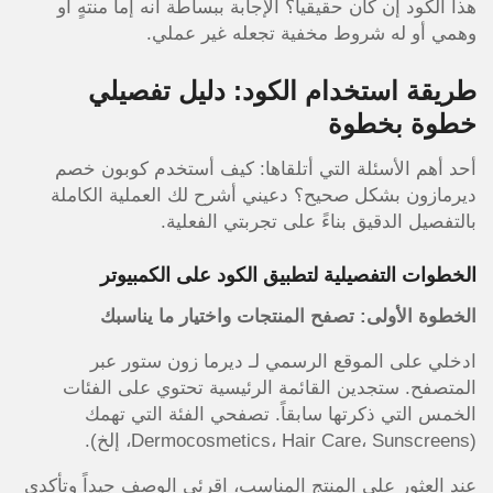
هذا الكود إن كان حقيقياً؟ الإجابة ببساطة أنه إما منتهٍ أو
وهمي أو له شروط مخفية تجعله غير عملي.
طريقة استخدام الكود: دليل تفصيلي
خطوة بخطوة
أحد أهم الأسئلة التي أتلقاها: كيف أستخدم كوبون خصم
ديرمازون بشكل صحيح؟ دعيني أشرح لك العملية الكاملة
بالتفصيل الدقيق بناءً على تجربتي الفعلية.
الخطوات التفصيلية لتطبيق الكود على الكمبيوتر
الخطوة الأولى: تصفح المنتجات واختيار ما يناسبك
ادخلي على الموقع الرسمي لـ ديرما زون ستور عبر
المتصفح. ستجدين القائمة الرئيسية تحتوي على الفئات
الخمس التي ذكرتها سابقاً. تصفحي الفئة التي تهمك
(Dermocosmetics، Hair Care، Sunscreens، إلخ).
عند العثور على المنتج المناسب، اقرئي الوصف جيداً وتأكدي