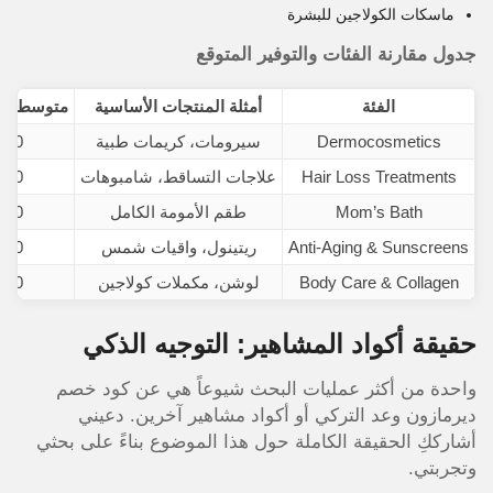
ماسكات الكولاجين للبشرة
جدول مقارنة الفئات والتوفير المتوقع
الفئة
أمثلة المنتجات الأساسية
متوسط الس
Dermocosmetics
سيرومات، كريمات طبية
400
Hair Loss Treatments
علاجات التساقط، شامبوهات
400
Mom’s Bath
طقم الأمومة الكامل
600
Anti-Aging & Sunscreens
ريتينول، واقيات شمس
350
Body Care & Collagen
لوشن، مكملات كولاجين
450
حقيقة أكواد المشاهير: التوجيه الذكي
واحدة من أكثر عمليات البحث شيوعاً هي عن كود خصم
ديرمازون وعد التركي أو أكواد مشاهير آخرين. دعيني
أشارككِ الحقيقة الكاملة حول هذا الموضوع بناءً على بحثي
وتجربتي.