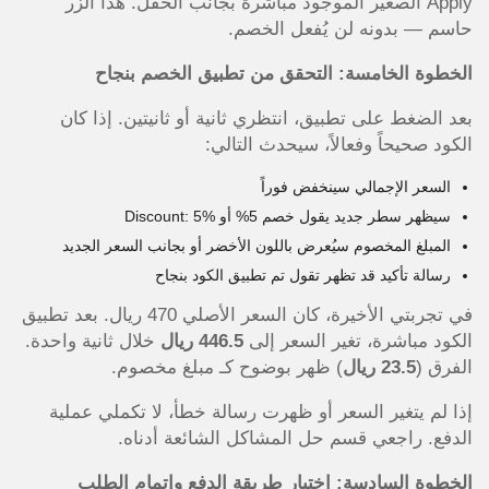
Apply الصغير الموجود مباشرة بجانب الحقل. هذا الزر
حاسم — بدونه لن يُفعل الخصم.
الخطوة الخامسة: التحقق من تطبيق الخصم بنجاح
بعد الضغط على تطبيق، انتظري ثانية أو ثانيتين. إذا كان
الكود صحيحاً وفعالاً، سيحدث التالي:
السعر الإجمالي سينخفض فوراً
سيظهر سطر جديد يقول خصم 5% أو Discount: 5%
المبلغ المخصوم سيُعرض باللون الأخضر أو بجانب السعر الجديد
رسالة تأكيد قد تظهر تقول تم تطبيق الكود بنجاح
في تجربتي الأخيرة، كان السعر الأصلي 470 ريال. بعد تطبيق
الكود مباشرة، تغير السعر إلى
446.5 ريال
خلال ثانية واحدة.
الفرق (
23.5 ريال
) ظهر بوضوح كـ مبلغ مخصوم.
إذا لم يتغير السعر أو ظهرت رسالة خطأ، لا تكملي عملية
الدفع. راجعي قسم حل المشاكل الشائعة أدناه.
الخطوة السادسة: اختيار طريقة الدفع وإتمام الطلب