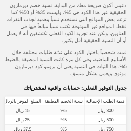
دعيني أكون صريحة معك من البداية. نسبة خصم ديرمازون
الحقيقية عبر هذا الكود هي 5%، وليست 35% أو 50% كما
تزعم بعض المواقع التي تستخدم نسباً وهمية لجذب النقرات
فقط. المواقع غير الموثوقة تكتب نسباً مبالغاً فيها في
العناوين، ولكن عند تجربة الكود الفعلي تكتشفين أنه لا يعمل
أو أن النسبة الحقيقية أقل بكثير.
قمت شخصياً باختبار الكود على ثلاثة طلبات مختلفة خلال
الأسابيع الماضية، وفي كل مرة كانت النسبة المطبقة بالضبط
5%. هذا الثبات في النسبة يعني أن برومو كود ديرمازون
موثوق ويعمل بشكل متسق.
جدول التوفير الفعلي: حسابات واقعية لمشترياتك
قيمة الطلب الإجمالية
نسبة الخصم المطبقة
المبلغ الموفر بالريال
ا
300 ريال
%5
15 ريال
500 ريال
%5
25 ريال
750 ريال
%5
37.5 ريال