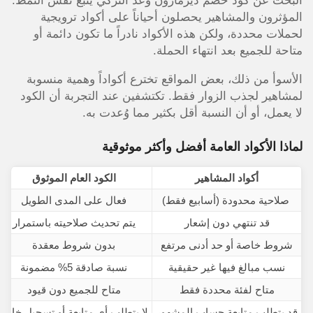
البحث عن كود خصم ديرمازون وعد التركي يتبع نفس النمط.
المؤثرون والمشاهير يحصلون أحياناً على أكواد ترويجية
لحملات محددة، ولكن هذه الأكواد نادراً ما تكون دائمة أو
متاحة للجميع بعد انتهاء الحملة.
الأسوأ من ذلك، بعض المواقع تخترع أكواداً وهمية منسوبة
لمشاهير لجذب الزوار فقط. تكتشفين عند التجربة أن الكود
لا يعمل، أو أن النسبة أقل بكثير مما وُعدت به.
لماذا الأكواد العامة أفضل وأكثر موثوقية
أكواد المشاهير
الكود العام الموثوق
صلاحية محدودة (أسابيع فقط)
فعال على المدى الطويل
قد تنتهي دون إشعار
يتم تحديث صلاحيته باستمرار
شروط خاصة أو حد أدنى مرتفع
بدون شروط معقدة
نسب مبالغ فيها غير حقيقية
نسبة صادقة 5% مضمونة
متاح لفئة محددة فقط
متاح للجميع دون قيود
قد يتطلب متابعة حساب المشهور
لا يتطلب أي متابعة أو تسجيل خاص