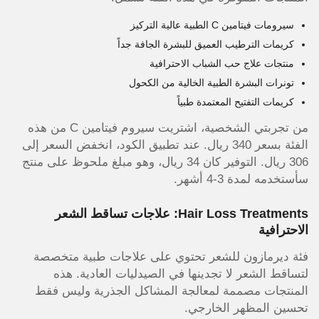
سيرومات فيتامين C الطبية عالية التركيز
كريمات الترطيب العميق للبشرة الجافة جداً
منتجات علاج حب الشباب الاحترافية
تونرات البشرة الطبية الخالية من الكحول
كريمات التفتيح المعتمدة طبياً
من تجربتي الشخصية، اشتريت سيروم فيتامين C من هذه
الفئة بسعر 340 ريال. عند تطبيق الكود، انخفض السعر إلى
306 ريال. التوفير كان 34 ريال، وهو مبلغ ملحوظ على منتج
سأستخدمه لمدة 3-4 أشهر.
Hair Loss Treatments: علاجات تساقط الشعر
الاحترافية
فئة ديرمازون للشعر تحتوي على علاجات طبية متخصصة
لتساقط الشعر لا تجدينها في الصيدليات العادية. هذه
المنتجات مصممة لمعالجة المشاكل الجذرية وليس فقط
تحسين المظهر الخارجي.