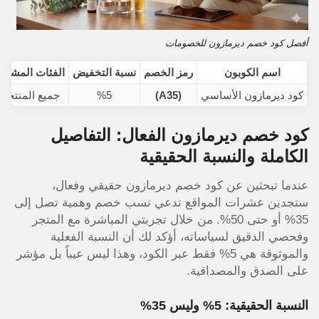
أفصل كود خصم ديرمازون للخصومات
اسم الكوبون
رمز الخصم
نسبة التخفيض
الفئات المشمو
كود ديرمازون الأساسي
(A35)
%5
جميع المنتجا
كود خصم ديرمازون الفعال: التفاصيل
الكاملة والنسبة الحقيقية
عندما تبحثين عن كود خصم ديرمازون حقيقي وفعال،
ستجدين عشرات المواقع تدعي نسب خصم وهمية تصل إلى
35% أو حتى 50%. من خلال تجربتي المباشرة مع المتجر
وفحصي الدقيق لسياساته، أؤكد لك أن النسبة الفعلية
والموثوقة هي 5% فقط عبر الكود، وهذا ليس عيباً بل مؤشر
على الصدق والمصداقية.
النسبة الحقيقية: 5% وليس 35%