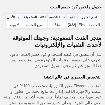
الفئات المشمولة
جميع الفئات التسع بدون استثناء
جدول ملخص كود خصم الفنت
اسم المتجر
الكود
نسبة الخصم
الفئات المشمولة
الحد الأدنى
تار
الفنت Elevent
(X22)
5%
جميع الفئات
لا يوجد
متجر الفنت السعودية: وجهتك الموثوقة
لأحدث التقنيات والإلكترونيات
قبل أن نتعمق في كيفية استخدام كود خصم الفنت، دعونا
نتعرف على طبيعة المنتجات المتوفرة في الفنت وما يميز
هذا المتجر عن غيره في السوق السعودي.
التخصص الحصري في عالم التقنية
الفنت أو Elevent متجر إلكترونيات متخصص 100% في
التقنية والأجهزة الذكية. إذا رأيت نتائج بحث عن عطور أو
عود، فهذا متجر مختلف تماماً. فنت يقدم أكثر من 1,500 منتج
تقني عالي الجودة يغطي جميع مناطق السعودية مع شحن