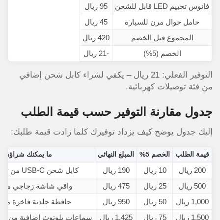
فانوس تخييم LED قابل للشحن
95 ريال
حامل جوال مرن للسيارة
45 ريال
المجموع قبل الخصم
420 ريال
الخصم (5%)
-21 ريال
المجموع النهائي
399 ريال
التوفير الفعلي: 21 ريال – يكفي لشراء كابل شحن إضافي
من فئة توصيلات كهربائية.
جدول مقارنة التوفير حسب قيمة الطلب
إليك جدول يوضح كيف يزداد توفيرك كلما زادت قيمة طلبك:
قيمة الطلب
الخصم 5%
المبلغ النهائي
ما يمكنك شراؤه بال
200 ريال
10 ريال
190 ريال
كابل شحن USB-C من توصيلات كهربائية
500 ريال
25 ريال
475 ريال
واقي شاشة زجاجي من ع
1,000 ريال
50 ريال
950 ريال
حافظة جلدية فاخرة من آبل –
1,500 ريال
75 ريال
1,425 ريال
سماعات بلوتوث إضافية من عالم