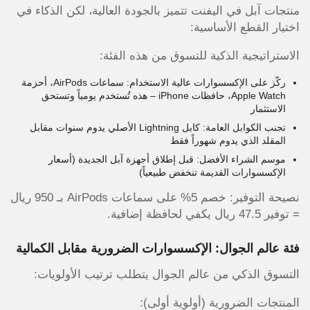
منتجات آبل في اليفنت تتميز بالجودة العالية، لكن الذكاء في
اختيار القطع الأساسية:
الاستراتيجية الذكية للتسوق من هذه الفئة:
ركّز على الإكسسوارات عالية الاستخدام: سماعات AirPods، أحزمة
Apple Watch، حافظات iPhone – هذه تُستخدم يومياً وتستحق
الاستثمار
تجنب الكوابل العامة: كابل Lightning الأصلي يدوم سنوات مقابل
المقلد الذي يدوم شهوراً فقط
موسم الشراء الأفضل: قبل إطلاق أجهزة آبل الجديدة (أسعار
الإكسسوارات القديمة تنخفض طبيعياً)
نصيحة التوفير: خصم 5% على سماعات AirPods بـ 950 ريال
= توفير 47.5 ريال يكفي لحافظة إضافية.
فئة عالم الجوال: الإكسسوارات الضرورية مقابل الكمالية
التسوق الذكي من عالم الجوال يتطلب ترتيب الأولويات:
المنتجات الضرورية (أولوية أولى):