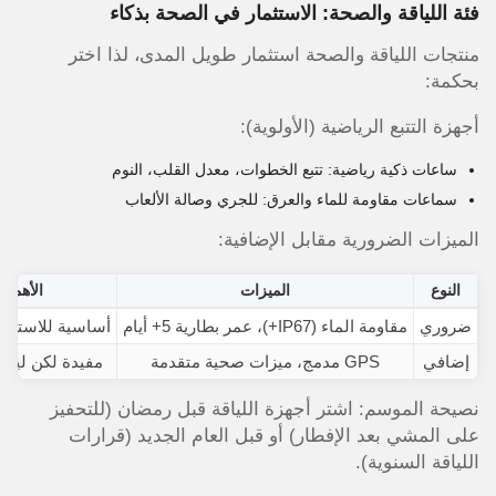
فئة اللياقة والصحة: الاستثمار في الصحة بذكاء
منتجات اللياقة والصحة استثمار طويل المدى، لذا اختر
بحكمة:
أجهزة التتبع الرياضية (الأولوية):
ساعات ذكية رياضية: تتبع الخطوات، معدل القلب، النوم
سماعات مقاومة للماء والعرق: للجري وصالة الألعاب
الميزات الضرورية مقابل الإضافية:
النوع
الميزات
الأهمية
ضروري
مقاومة الماء (IP67+)، عمر بطارية 5+ أيام
أساسية للاستخدا
إضافي
GPS مدمج، ميزات صحية متقدمة
مفيدة لكن ليس
نصيحة الموسم: اشتر أجهزة اللياقة قبل رمضان (للتحفيز
على المشي بعد الإفطار) أو قبل العام الجديد (قرارات
اللياقة السنوية).