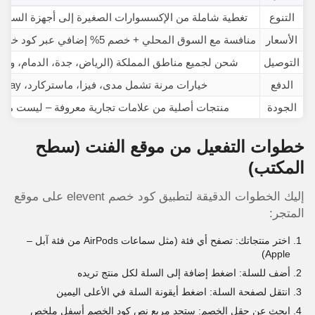
التنوع
تغطية شاملة من الإكسسوارات الصغيرة إلى أجهزة السمار
الأسعار
منافسة مع السوق المحلي + خصم 5% إضافي عبر كود خصم الفنت السعودية
التوصيل
شحن لجميع مناطق المملكة (الرياض، جدة، الدمام، والم
الدفع
خيارات مرنة تشمل مدى، فيزا، ماستركارد، Apple Pay
الجودة
منتجات أصلية من علامات تجارية معروفة – ليست منت
خطوات التفعيل من موقع الفنت (سطح
المكتب)
إليك الخطوات الدقيقة لتطبيق كود خصم elevent على موقع
المتجر:
اختر منتجاتك: تصفح أي فئة (مثل سماعات AirPods من فئة آبل –
Apple)
أضف للسلة: اضغط إضافة إلى السلة لكل منتج تريده
انتقل لصفحة السلة: اضغط أيقونة السلة في الأعلى اليمين
ابحث عن حقل الخصم: ستجد مربع نص كود الخصم أسفل ملخص