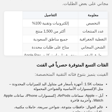
مجاني على بعض الطلبات.
معلومة
التفاصيل
التخصص
إلكترونيات وتقنية 100%
عدد المنتجات
أكثر من 1,500 منتج
التغطية الجغرافية
جميع مناطق السعودية
الشحن المجاني
متاح على طلبات محددة
طرق الدفع
مدى، فيزا، ماستركارد، Apple Pay
الفئات التسع المتوفرة حصرياً في الفنت
الفينت يتميز بتنوع فئاته التقنية المتخصصة:
منتجات 1.5K: أجهزة بأسعار في متناول اليد للميزانيات المحدودة –
مثل الإكسسوارات الأساسية والشواحن المحمولة
آبل – Apple: سماعات AirPods، إكسسوارات iPhone، ساعات Apple
Watch، وأحزمة فاخرة
عالم الجوال: حافظات متنوعة، شواحن سريعة، حاملات مكتبية،
واقيات شاشة زجاجية