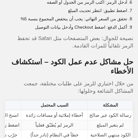
أدخل الرمز: اكتب الرمز من الجدول أو الصقه
اضغط تطبيق: انتظر تحديث المبلغ
تحقق من السعر النهائي: يجب أن ينخفض المجموع بنسبة 5%
أكمل الدفع: اضغط Checkout وأدخل بيانات التوصيل
نصيحة للجوال: بعض المتصفحات مثل Safari قد تحفظ
الرمز تلقائياً للمرات القادمة.
حل مشاكل عدم عمل الكود – استكشاف
الأخطاء
من خلال اختباري للرمز على طلبات مختلفة، جمعت
المشاكل الشائعة وحلولها:
المشكلة
السبب المحتمل
رسالة الكود غير صالح
أخطاء إملائية أو مسافات زائدة
انسخ الرمز
لم يتغير المبلغ
الرمز لم يُطبّق فعلياً
اضغط زر تط
الكود منتهي الصلاحية
خطأ في النظام (نادر جداً)
جرّب تسجيل 