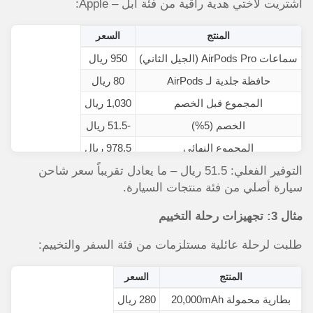
اشتريت لأختي هدية راقية من فئة آبل – Apple:
المنتج
السعر
سماعات AirPods Pro (الجيل الثاني)
950 ريال
حافظة جلدية لـ AirPods
80 ريال
المجموع قبل الخصم
1,030 ريال
الخصم (5%)
-51.5 ريال
المجموع النهائي
978.5 ريال
التوفير الفعلي: 51.5 ريال – ما يعادل تقريباً سعر شاحن
سيارة أصلي من فئة منتجات السيارة.
مثال 3: تجهيزات رحلة التخييم
طلبت لرحلة عائلية مستلزمات من فئة السفر والتخييم:
المنتج
السعر
بطارية محمولة 20,000mAh
280 ريال