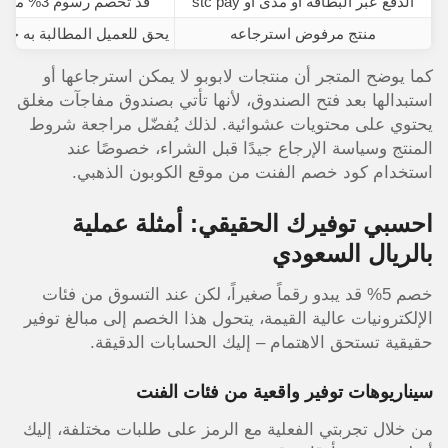
الدفع عبر البطاقة أو مدى أو stc pay
قد تُخصم رسوم 3% من قيمة الطلب
منتج مرفوض استرجاعه
يحق للعميل المطالبة به خلال 30 يومًا 
كما يوضح المتجر أن منتجات لابوبو لا يمكن استرجاعها أو
استبدالها بعد فتح الصندوق، لأنها تأتي بصندوق مفاجآت مغلق
يحتوي على محتويات عشوائية. لذلك يُفضّل مراجعة شروط
المنتج وسياسة الإرجاع جيدًا قبل الشراء، خصوصًا عند
استخدام كود خصم الفنت من موقع الكوبون الذهبي.
احسبي توفيرك الحقيقي: أمثلة عملية
بالريال السعودي
خصم 5% قد يبدو رقماً صغيراً، لكن عند التسوق من فئات
الإلكترونيات عالية القيمة، يتحول هذا الخصم إلى مبالغ توفير
حقيقية تستحق الاهتمام – إليك الحسابات الدقيقة.
سيناريوهات توفير واقعية من فئات الفنت
من خلال تجربتي الفعلية مع الرمز على طلبات مختلفة، إليك