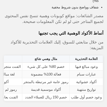
5%)
شفاف وواضح بدون شروط مخفية
مصدر الشائعات: مواقع كوبونات وهمية تنسخ نفس المحتوى
لجميع المتاجر حتى لو لم تكن المعلومات صحيحة.
أنماط الأكواد الوهمية التي يجب تجنبها
من خلال متابعتي للسوق، إليك العلامات التحذيرية للأكواد
المزيفة:
العلامة التحذيرية
مثال وهمي شائع
وعود مبالغ فيها
خصم 80% على كل شيء
الفنت متجر رس
عبارات سبام
فعالة 100% مضمونة
لغة مبالغ 
أكواد عشوائية
رموز عامة غير مرتبطة بالمتجر
أكواد 
تواريخ منتهية
أكواد موسمية قديمة
رموز لم تع
وعود خصم أول طلب
خصم 150 ريال للعملاء الجدد
الفنت يعامل 