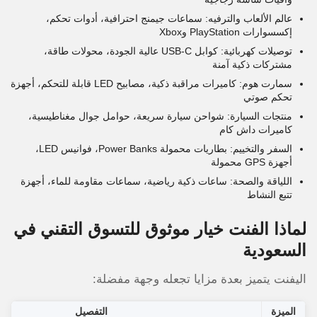
عالم الألعاب والترفيه: سماعات جيمنج احترافية، أدوات تحكم،
إكسسوارات PlayStation وXbox
توصيلات كهربائية: كوابل USB-C عالية الجودة، محولات طاقة،
مشتركات ذكية آمنة
سمارت هوم: كاميرات مراقبة ذكية، مصابيح LED قابلة للتحكم، أجهزة
تحكم صوتي
منتجات السيارة: شواحن سيارة سريعة، حوامل جوال مغناطيسية،
كاميرات داش كام
السفر والتخييم: بطاريات محمولة Power Banks، فوانيس LED،
أجهزة GPS محمولة
اللياقة والصحة: ساعات ذكية رياضية، سماعات مقاومة للماء، أجهزة
تتبع النشاط
لماذا الفنت خيار موثوق للتسوق التقني في
السعودية
اليفنت يتميز بعدة مزايا تجعله وجهة مفضلة:
الميزة
التفصيل