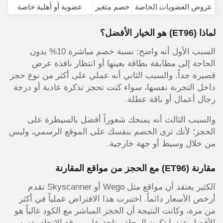
عروض العضويات الخاصة
خصم متغير
عضوية أو أهلية خاصة
لماذا
(ET96)
هو الخيار الأفضل؟
السبب الأول أنه واضح: نسبة خصم مباشرة 10% بدون
الحاجة إلى مطابقة بطاقة بعينها أو انتظار نافذة عرض
قصيرة جداً. والسبب الثاني أنه عملي على أكثر من نوع حجز
داخل التجربة نفسها، سواء كنت تحجز تذكرة عادية أو درجة
رجال أعمال أو باقة عطلة.
والسبب الثالث أنه يمنحك شعوراً أفضل بالسيطرة على
الحجز؛ لأنك ترى الخصم بنفسك على الموقع الرسمي، وليس
من خلال وسيط أو جهة خارجية.
مقارنة
(ET96)
مع الحجز من مواقع المقارنة
الكثير يعتقد أن مواقع مثل Wego أو Skyscanner تقدم
أرخص الأسعار دائماً. اختبرت هذا الافتراض عملياً في أكثر
من مرة، وكانت النتيجة أن الحجز المباشر مع الكود غالباً هو
الأفضل عندما تكون الرحلة متاحة على موقع الاتحاد نفسه.