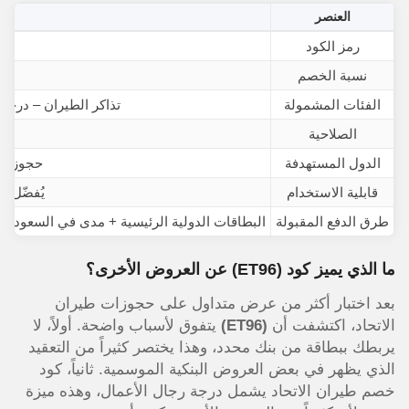
العنصر
رمز الكود
نسبة الخصم
0%
الفئات المشمولة
تذاكر الطيران – درجة
الصلاحية
فع
الدول المستهدفة
حجوزات 
قابلية الاستخدام
يُفضّل ت
طرق الدفع المقبولة
البطاقات الدولية الرئيسية + مدى في السعودية +
ما الذي يميز كود
(ET96)
عن العروض الأخرى؟
بعد اختبار أكثر من عرض متداول على حجوزات طيران
الاتحاد، اكتشفت أن
(ET96)
يتفوق لأسباب واضحة. أولاً، لا
يربطك ببطاقة من بنك محدد، وهذا يختصر كثيراً من التعقيد
الذي يظهر في بعض العروض البنكية الموسمية. ثانياً، كود
خصم طيران الاتحاد يشمل درجة رجال الأعمال، وهذه ميزة