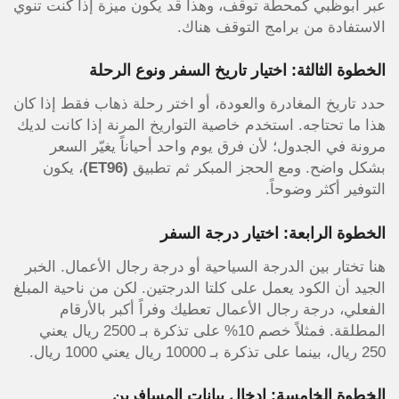
عبر أبوظبي كمحطة توقف، وهذا قد يكون ميزة إذا كنت تنوي
الاستفادة من برامج التوقف هناك.
الخطوة الثالثة: اختيار تاريخ السفر ونوع الرحلة
حدد تاريخ المغادرة والعودة، أو اختر رحلة ذهاب فقط إذا كان
هذا ما تحتاجه. استخدم خاصية التواريخ المرنة إذا كانت لديك
مرونة في الجدول؛ لأن فرق يوم واحد أحياناً يغيّر السعر
بشكل واضح. ومع الحجز المبكر ثم تطبيق
(ET96)
، يكون
التوفير أكثر وضوحاً.
الخطوة الرابعة: اختيار درجة السفر
هنا تختار بين الدرجة السياحية أو درجة رجال الأعمال. الخبر
الجيد أن الكود يعمل على كلتا الدرجتين. لكن من ناحية المبلغ
الفعلي، درجة رجال الأعمال تعطيك وفراً أكبر بالأرقام
المطلقة. فمثلاً خصم 10% على تذكرة بـ 2500 ريال يعني
250 ريال، بينما على تذكرة بـ 10000 ريال يعني 1000 ريال.
الخطوة الخامسة: إدخال بيانات المسافرين