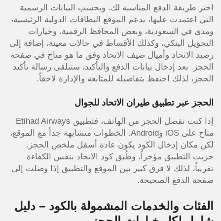
اختر طريقة الدفع المناسبة لك. وبحسب البيانات الرسمية
التي اعتمدت عليها، يدعم الموقع البطاقات الدولية الرئيسية،
ومدى في السعودية، وبعض المحافظ الرقمية، وخيارات
التحويل البنكي، وكذلك الأقساط في حالات معينة، إضافة إلى
رصيد الاتحاد وأميال ضيف الاتحاد وفق ما هو متاح في صفحة
الحجز. بعد إدخال بيانات الدفع والتأكيد، ستتلقى رسالة تأكيد
الحجز، لذلك احتفظ بتفاصيله للمتابعة والإدارة لاحقاً.
الحجز عبر تطبيق طيران الاتحاد للجوال
إذا كنت تفضل الحجز من الهاتف، فتطبيق Etihad Airways
متاح على iOS وAndroid. الخطوات متشابهة جداً مع الموقع،
لكن مكان إدخال الكود يكون عادة أسفل ملخص الحجز.
جربت التطبيق مؤخراً، وطُبق كود الاتحاد بنفس الكفاءة
تقريباً، لذلك لا فرق كبير بين الموقع والتطبيق إذا وصلت إلى
صفحة الدفع الصحيحة.
الفئات والخدمات المشمولة بالكود – دليل
شامل لكل خيارات الحجز