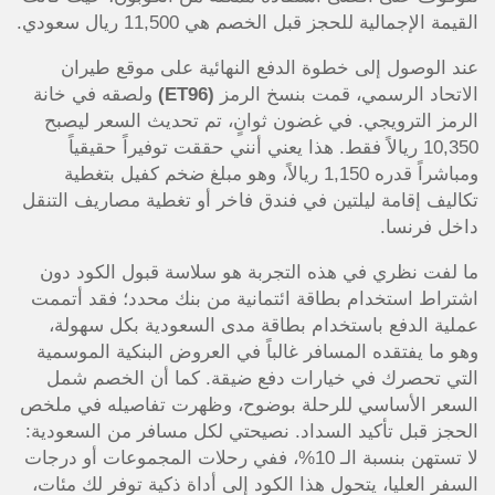
القيمة الإجمالية للحجز قبل الخصم هي 11,500 ريال سعودي.
عند الوصول إلى خطوة الدفع النهائية على موقع طيران
الاتحاد الرسمي، قمت بنسخ الرمز
(ET96)
ولصقه في خانة
الرمز الترويجي. في غضون ثوانٍ، تم تحديث السعر ليصبح
10,350 ريالاً فقط. هذا يعني أنني حققت توفيراً حقيقياً
ومباشراً قدره 1,150 ريالاً، وهو مبلغ ضخم كفيل بتغطية
تكاليف إقامة ليلتين في فندق فاخر أو تغطية مصاريف التنقل
داخل فرنسا.
ما لفت نظري في هذه التجربة هو سلاسة قبول الكود دون
اشتراط استخدام بطاقة ائتمانية من بنك محدد؛ فقد أتممت
عملية الدفع باستخدام بطاقة مدى السعودية بكل سهولة،
وهو ما يفتقده المسافر غالباً في العروض البنكية الموسمية
التي تحصرك في خيارات دفع ضيقة. كما أن الخصم شمل
السعر الأساسي للرحلة بوضوح، وظهرت تفاصيله في ملخص
الحجز قبل تأكيد السداد. نصيحتي لكل مسافر من السعودية:
لا تستهن بنسبة الـ 10%، ففي رحلات المجموعات أو درجات
السفر العليا، يتحول هذا الكود إلى أداة ذكية توفر لك مئات،