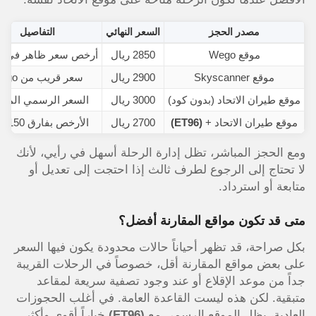
مصدر الحجز
السعر النهائي
التفاصيل
موقع Wego
2850 ريال
أرخص سعر ظاهر في الن
موقع Skyscanner
2900 ريال
سعر قريب من Wego
موقع طيران الاتحاد (بدون كود)
3000 ريال
السعر الرسمي المبا
موقع طيران الاتحاد +
(ET96)
2700 ريال
الأرخص بفارق 150 ريال
ومع الحجز المباشر، تظل إدارة الرحلة أسهل في رأيي، لأنك
لا تحتاج إلى الرجوع لطرف ثالث إذا احتجت إلى تعديل أو
متابعة أو استرداد.
متى قد تكون مواقع المقارنة أفضل؟
بكل صراحة، قد تظهر أحياناً حالات محدودة يكون فيها السعر
على بعض مواقع المقارنة أقل، خصوصاً في الرحلات القريبة
جداً من موعد الإقلاع أو عند وجود تصفية سريعة لمقاعد
متبقية. لكن هذه ليست القاعدة العامة. في أغلب الحجوزات
العادية، يظل الموقع الرسمي مع
(ET96)
خياراً أقوى وأكثر