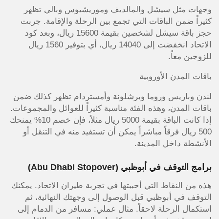
وجهات مثل سيشل والمالديف وموريشيوس وبالي تظهر
كثيراً ضمن الباقات التي تجمع بين الرحلة والإقامة. جربت
حجز باقة سيشل لشخصين بقيمة 15600 ريال، وبعد كود
الاتحاد انخفضت إلى 14040 ريال، أي بتوفير 1560 ريال
للزوجين معاً.
باقات المدن الأوروبية
لندن وباريس وروما وبرشلونة وأمستردام تظهر كذلك ضمن
باقات المدن، وهذه الفئة مناسبة كثيراً للعوائل والمجموعات.
إذا كانت الباقة بقيمة 5000 ريال مثلاً، فإن خصم 10% يمنحك
500 ريال فرقاً مباشراً يمكن أن تستفيد منه في التنقل أو
الأنشطة داخل المدينة.
برامج التوقف في أبوظبي (Abu Dhabi Stopover)
هذه من النقاط التي أحببتها في تجربة طيران الاتحاد. يمكنك
التوقف في أبوظبي قبل الوصول إلى وجهتك النهائية، ثم
استكمال الرحلة لاحقاً. مثال عملي: مسافر من الدمام إلى