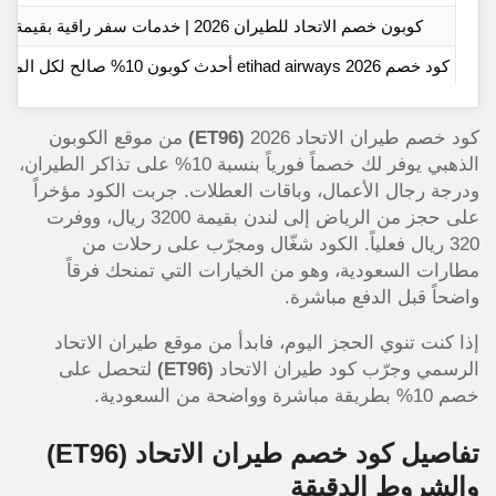
كوبون خصم الاتحاد للطيران 2026 | خدمات سفر راقية بقيمة أذكى
كود خصم etihad airways 2026 أحدث كوبون 10% صالح لكل المستخدمين
كود خصم طيران الاتحاد 2026
(ET96)
من موقع الكوبون
الذهبي يوفر لك خصماً فورياً بنسبة 10% على تذاكر الطيران،
ودرجة رجال الأعمال، وباقات العطلات. جربت الكود مؤخراً
على حجز من الرياض إلى لندن بقيمة 3200 ريال، ووفرت
320 ريال فعلياً. الكود شغّال ومجرّب على رحلات من
مطارات السعودية، وهو من الخيارات التي تمنحك فرقاً
واضحاً قبل الدفع مباشرة.
إذا كنت تنوي الحجز اليوم، فابدأ من موقع طيران الاتحاد
الرسمي وجرّب كود طيران الاتحاد
(ET96)
لتحصل على
خصم 10% بطريقة مباشرة وواضحة من السعودية.
تفاصيل كود خصم طيران الاتحاد
(ET96)
والشروط الدقيقة