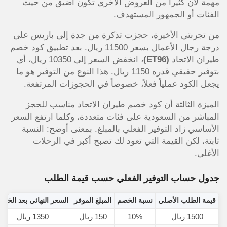
مهمة لأن كثيراً من العروض الأخرى تكون أضيق من حيث
الفئات أو الجمهور المستهدف.
من تجربتي الأخيرة، حجزت تذكرة من جدة إلى باريس على
درجة رجال الأعمال بسعر 11500 ريال. بعد تطبيق كود خصم
طيران الاتحاد
(ET96)
، انخفض السعر إلى 10350 ريال، أي
بتوفير حقيقي قدره 1150 ريال. هذا النوع من التوفير هو ما
يجعل الكود عملياً فعلاً، خصوصاً في الحجوزات المرتفعة.
الميزة الثالثة أن كود خصم طيران الاتحاد مناسب للحجز
المباشر من السعودية على فئات متعددة، وكلما ارتفع السعر
الأساسي زاد التوفير الفعلي بالمبلغ. بمعنى أوضح: النسبة
ثابتة، لكن القيمة التي تعود لك تصبح أكبر في الرحلات
الأغلى.
جدول حساب التوفير الفعلي حسب قيمة الطلب
قيمة الطلب الأصلي
نسبة الخصم
المبلغ الموفر
السعر النهائي بعد الخصم
1500 ريال
10%
150 ريال
1350 ريال