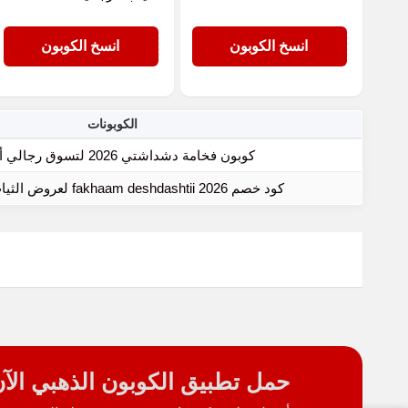
GOLD
GOLD
انسخ الكوبون
انسخ الكوبون
الكوبونات
كوبون فخامة دشداشتي 2026 لتسوق رجالي أفضل
كود خصم fakhaam deshdashtii 2026 لعروض الثياب الرجالية
حمل تطبيق الكوبون الذهبي الآ