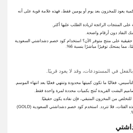
مية يعود للمخزون بعد يوم أو يومين فقط، فهذه علامة قوية على أنه
ة على المنتجات الرائجة لزيادة الطلب عليها أكثر.
ك النفاد دون أرقام واضحة.
قة حقيقية على منتج متوفر الآن؟ استخدام كود خصم دشداشتي السعودية
ما يمنحك توفيرًا مباشرًا بنسبة 6%.
الفعل في المستودعات، وقد لا يعود قريبًا.
أسيس، فغالبًا ما تكون كميتها محدودة وتنتهي فعليًا بعد انتهاء الموسم.
اميم البشت الفريدة تُنتج بكميات محددة لمرة واحدة فقط.
لتخلص من المخزون المتبقي، فإن نفاده يكون حقيقيًا.
التصرف الصحيح: إذا كان المنتج الذي تريده متوفرًا ويقع ضمن هذه الفئات، فلا تتردد. استخدم كود خصم دشداشتي السعودية (GOLD)
داشتي