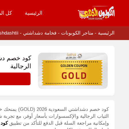
الرئيسية
كل الم
تخطي
إلى
المحتوى
الرئيسية
-
متاجر الكوبونات
-
فخامة دشداشتي - fakhaam deshdashtii
الرجالية
GOLD
الثياب الرجالية والإكسسوارات بأسعار أوفر، مع تجربة
وإمكانية مراجعة السلة قبل الدفع للتأكد من تطبيق
كود 