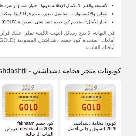
الأشمغة والغتر: لا تكتمل الإطلالة بدونها. اختيار شماغ أو غت
العطور والإكسسوارات: تفاصيل صغيرة تصنع فرقًا كبيرًا. يمكن
الخيار الأمثل: استخدم كود خصم دشداشتي السعودية (GOLD) لتحصل على خصم فوري ومؤكد على هذه المنتجات الرائعة بنسبة 6%.
في النهاية، لا تدع رسائل انتهت الكمية تملي عليك قرار
أناقتك القادمة
كوبونات متجر فخامة دشداشتي - fakhaam deshdashtii الأكثر شهرة
كوبون فخامة دشداشتي
كود خصم fakhaam
2026 لتسوق رجالي أفضل
deshdashtii 2026 لعروض
الثياب الرجالية