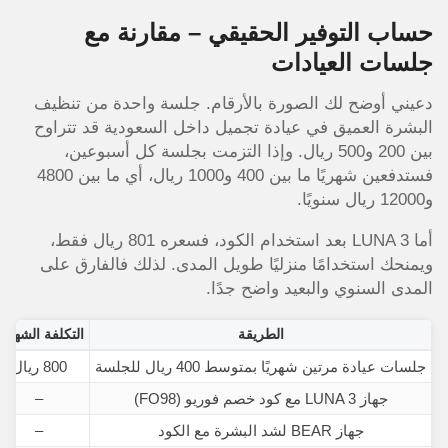
حساب التوفير الحقيقي – مقارنة مع
جلسات العيادات
دعيني أوضح لك الصورة بالأرقام. جلسة واحدة من تنظيف
البشرة العميق في عيادة تجميل داخل السعودية قد تتراوح
بين 200 و500 ريال. وإذا التزمت بجلسة كل أسبوعين،
فستدفعين شهريًا ما بين 400 و1000 ريال، أي ما بين 4800
و12000 ريال سنويًا.
أما LUNA 3 بعد استخدام الكود، فسعره 801 ريال فقط،
ويمنحك استخدامًا منزليًا طويل المدى. لذلك فالفارق على
المدى السنوي والبعيد واضح جدًا.
الطريقة
التكلفة الشهري
جلسات عيادة مرتين شهريًا بمتوسط 400 ريال للجلسة
800 ريال
جهاز LUNA 3 مع كود خصم فوريو (FO98)
–
جهاز BEAR لشد البشرة مع الكود
–