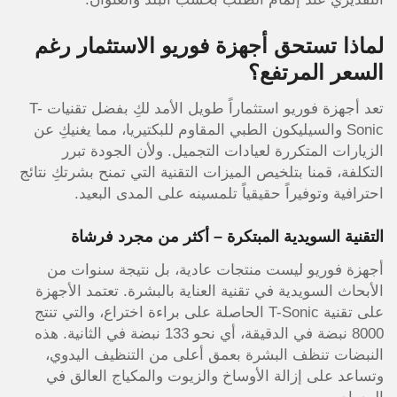
لماذا تستحق أجهزة فوريو الاستثمار رغم
السعر المرتفع؟
تعد أجهزة فوريو استثماراً طويل الأمد لكِ بفضل تقنيات
T-
Sonic
والسيليكون الطبي المقاوم للبكتيريا، مما يغنيكِ عن
الزيارات المتكررة لعيادات التجميل. ولأن الجودة تبرر
التكلفة، قمنا بتلخيص الميزات التقنية التي تمنح بشرتكِ نتائج
احترافية وتوفيراً حقيقياً تلمسينه على المدى البعيد.
التقنية السويدية المبتكرة – أكثر من مجرد فرشاة
أجهزة فوريو ليست منتجات عادية، بل نتيجة سنوات من
الأبحاث السويدية في تقنية العناية بالبشرة. تعتمد الأجهزة
على تقنية T-Sonic الحاصلة على براءة اختراع، والتي تنتج
8000 نبضة في الدقيقة، أي نحو 133 نبضة في الثانية. هذه
النبضات تنظف البشرة بعمق أعلى من التنظيف اليدوي،
وتساعد على إزالة الأوساخ والزيوت والمكياج العالق في