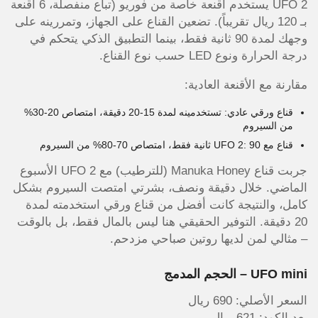
UFO 2 يستخدم أقنعة خاصة من فوريو (تباع منفصلة، 6 أقنعة
بـ 120 ريال تقريباً). تضعين القناع على الجهاز، وتمررينه على
وجهك لمدة 90 ثانية فقط، بينما التطبيق الذكي يتحكم في
درجة الحرارة ونوع LED حسب نوع القناع.
مقارنة مع الأقنعة العادية:
قناع ورقي عادي: تستخدمينه لمدة 15-20 دقيقة، امتصاص 20-30%
من السيروم
قناع مع UFO 2: 90 ثانية فقط، امتصاص 70-80% من السيروم
جربت قناع Manuka Honey (للترطيب) مع UFO 2 الأسبوع
الماضي. خلال دقيقة ونصف، بشرتي امتصت السيروم بشكل
كامل، والنتيجة كانت أفضل من قناع ورقي استخدمته لمدة
20 دقيقة. التوفير الحقيقي هنا ليس بالمال فقط، بل بالوقت
– مثالي لمن لديها روتين صباحي مزدحم.
UFO mini – الحجم المدمج
السعر الأصلي: 690 ريال
بعد الكود: 621 ريال