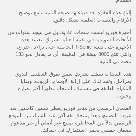
المسام.
إليكِ هذه الفقرة بعد صياغتها بصيغة التأنيث، مع توضيح
الأرقام والتقنيات العلمية بشكل دقيق:
أجهزة فوريو ليست منتجات عادية، بل هي نتيجة سنوات من
الأبحاث السويدية في تقنية العناية بشرتكِ. تعتمد هذه
الأجهزة على تقنية
T-Sonic
الحاصلة على براءة اختراع،
والتي تنتج 8000 نبضة في الدقيقة، أي ما يعادل نحو 133
نبضة في الثانية.
هذه النبضات تنظف بشرتكِ بعمق يفوق التنظيف اليدوي
بمراحل، وتساعدكِ على إزالة الأوساخ، الزيوت، وبقايا
المكياج العالقة في مسامكِ، لتمنحكِ مظهراً أكثر نضارة
وحيوية.
الضمان الرسمي من متجر فوريو يغطي سنتين كاملتين ضد
عيوب التصنيع، وهذا يمنحكِ ثقة أكبر عند الشراء من الموقع
الرسمي بدلاً من المخاطرة بمنتج غير أصلي أو غير مدعوم
بضمان حقيقي يحمي استثماركِ في جمالكِ.