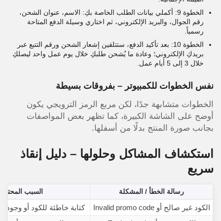
الخطوة 9: أكملي بيانات الطلب الخاصة بكِ: الاسم، عنوان الشحن،
رقم الجوال، والبريد الإلكتروني، ثم اختاري وسيلة الدفع المتاحة
رسمياً.
الخطوة 10: بعد تأكيد الدفع، ستتلقين إشعار الشحن ورقم التتبع عبر
بريدكِ الإلكتروني؛ وعادة ما يُشحن طلبكِ خلال يوم عمل واحد ليصلكِ
خلال 3 إلى 5 أيام عمل.
نفس الخطوات للكمبيوتر – بفروقات بسيطة
الخطوات متشابهة جدًا، لكن مربع الرمز الترويجي يكون
أوضح على الشاشة الكبيرة، كما تظهر بعض المواصفات
بجانب صورة المنتج بدلًا من أسفلها.
استكشاف المشاكل وحلولها – دليل إنقاذ
سريع
رسالة الخطأ / المشكلة
السبب المحتمل
الكود غير صالح أو Invalid promo code
كتابة خاطئة للكود أو وجود 