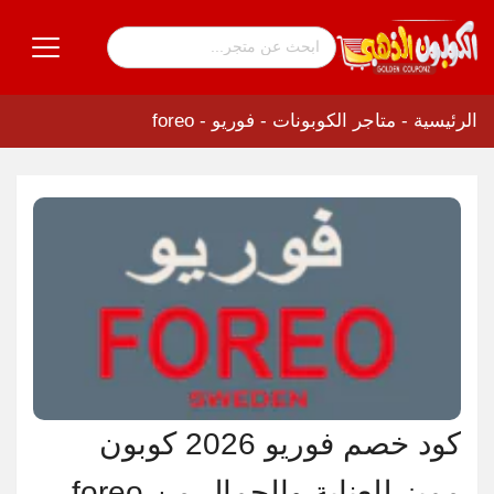
الرئيسية
-
متاجر الكوبونات
-
فوريو - foreo
كود خصم فوريو 2026 كوبون
مميز للعناية والجمال من foreo