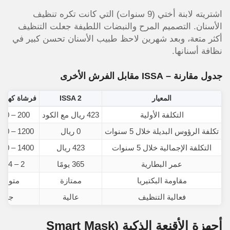
اشتريته لابنة أختي (9 سنوات) التي كانت تكره تنظيف
الأسنان. التصميم المرح والنبضات اللطيفة جعلت التنظيف
أكثر متعة، وبعد شهرين لاحظ طبيب الأسنان تحسن كبير في
نظافة أسنانها.
جدول مقارنة – ISSA مقابل الفرش الأخرى
المعيار
ISSA 2
فرشاة كهربائ
التكلفة الأولية
423 ريال مع الكود
200 – 400 ريال
تكلفة الرؤوس البديلة خلال 5 سنوات
0 ريال
1200 – 2000 ريال
التكلفة الإجمالية خلال 5 سنوات
423 ريال
1400 – 2400 ريال
عمر البطارية
365 يومًا
2 – 4 أسابيع
مقاومة البكتيريا
ممتازة
متوسط
فعالية التنظيف
عالية
جيدة
أجهزة الأقنعة الذكية (Smart Mask