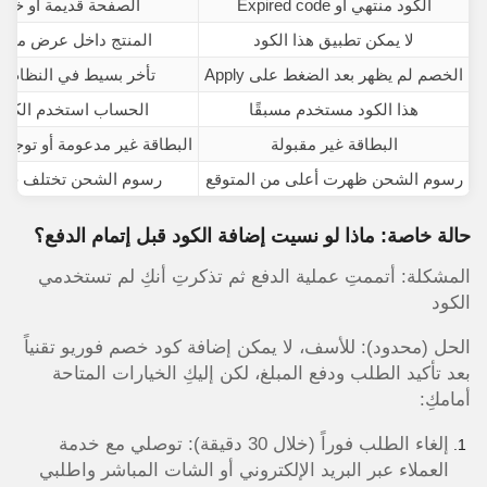
الكود منتهي أو Expired code
الصفحة قديمة أو خل
لا يمكن تطبيق هذا الكود
المنتج داخل عرض موس
الخصم لم يظهر بعد الضغط على Apply
تأخر بسيط في النظام أو
هذا الكود مستخدم مسبقًا
الحساب استخدم الكود
البطاقة غير مقبولة
البطاقة غير مدعومة أو توجد
رسوم الشحن ظهرت أعلى من المتوقع
رسوم الشحن تختلف حس
حالة خاصة: ماذا لو نسيت إضافة الكود قبل إتمام الدفع؟
المشكلة: أتممتِ عملية الدفع ثم تذكرتِ أنكِ لم تستخدمي
الكود
الحل (محدود): للأسف، لا يمكن إضافة كود خصم فوريو تقنياً
بعد تأكيد الطلب ودفع المبلغ، لكن إليكِ الخيارات المتاحة
أمامكِ:
إلغاء الطلب فوراً (خلال 30 دقيقة): توصلي مع خدمة
العملاء عبر البريد الإلكتروني أو الشات المباشر واطلبي