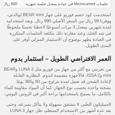
جلسات Microcurrent في عيادة بمعدل جلسة شهرية
600 ريال
استخدمت كود خصم فوريو على جهاز BEAR mini لوالدتي،
ووفرنا 99 ريال من السعر الأصلي 990 ريال. وبعد استخدامه
لمدة شهرين بمعدل 3 مرات أسبوعيًا لاحظنا تحسنًا ملحوظًا
في شد الجلد، وعند مقارنة ذلك بتكلفة الجلسات المتكررة
في العيادة يظهر بوضوح أن الاستثمار المنزلي أوفر على
المدى الطويل.
العمر الافتراضي الطويل – استثمار يدوم
من تجربتي مع أكثر من جهاز من فوريو مثل LUNA 3 وBEAR
mini وISSA 2، فالأجهزة مصممة لتدوم. البطارية القابلة
لإعادة الشحن قد تعمل لمدة تتراوح بين 60 و365 يومًا
بشحنة واحدة بحسب نوع الجهاز، كما أن المواد مقاومة للماء
بالكامل، ما يسمح باستخدامها براحة أكبر في الروتين اليومي.
السيليكون الطبي لا يتشقق بسهولة ولا يتآكل بسرعة، وحتى
بعد عدة أشهر من الاستخدام المنتظم، ظل جهاز LUNA 3