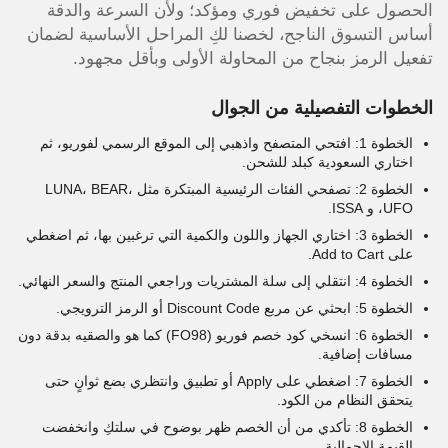
الحصول على تخفيض فوري ومؤكد؛ ولأن السرعة والدقة
أساس التسوق الناجح، لخصنا لكِ المراحل الأساسية لضمان
تفعيل الرمز بنجاح من المحاولة الأولى وبأقل مجهود.
الخطوات التفصيلية من الجوال
الخطوة 1: افتحي المتصفح واذهبي إلى الموقع الرسمي لفوريو، ثم
اختاري السعودية كبلد للشحن.
الخطوة 2: تصفحي الفئات الرئيسية المبتكرة مثل LUNA، BEAR،
UFO، و ISSA.
الخطوة 3: اختاري الجهاز واللون والكمية التي ترغبين بها، ثم اضغطي
على Add to Cart.
الخطوة 4: انتقلي إلى سلة المشتريات وراجعي المنتج والسعر النهائي.
الخطوة 5: ابحثي عن مربع Discount Code أو الرمز الترويجي.
الخطوة 6: انسخي كود خصم فوريو (FO98) كما هو والصقيه بدقة دون
مسافات إضافية.
الخطوة 7: اضغطي على Apply أو تطبيق وانتظري بضع ثوانٍ حتى
يتحقق النظام من الكود.
الخطوة 8: تأكدي من أن الخصم ظهر بوضوح في سلتكِ وانخفضت
القيمة الإجمالية.