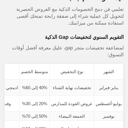
تعلمي فن دمج الخصومات الذكية مع العروض الحصرية
لتحويل كل عملية شراء إلى صفقة رابحة تمنحكِ أقصى
استفادة ممكنة من ميزانيتك.
التقويم السنوي لتخفيضات Gap الذكية
لمضاعفة تخفيضات متجر gap، عليكِ معرفة أفضل أوقات
التسوق:
الشهر
نوع التخفيض
متوسط الخصم
يناير-فبراير
تخفيضات نهاية الشتاء
40% إلى 60%
ادمجي مع gap uae coupon لتوفير إضاف
يوليو-أغسطس
عروض العودة للمدارس
20% إلى 30%
وقت مث
نوفمبر
الجمعة البيضاء
50% إلى 70%