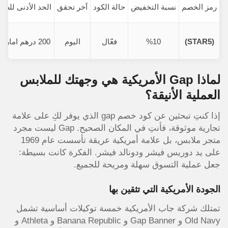
رمز الخصم
نسبة التخفيض
حالة الكود
آخر تحقق
الحد الأدنى للطل
(STAR5)
%10
فعّال
اليوم
200 درهم اماراتي
لماذا Gap الأمريكية هي وجهتك للملابس
العملية الأنيقة؟
إذا كنتِ تبحثين عن كود خصم gap الذي يوفر لكِ على علامة
تجارية موثوقة، فأنتِ في المكان الصحيح. Gap ليست مجرد
متجر ملابس، بل علامة أمريكية عريقة تأسست عام 1969
على يد دوريس فيشر ودونالد فيشر. الفكرة كانت بسيطة:
جعل عملية التسوق سهلة ومريحة للجميع.
الجودة الأمريكية التي تثقين بها
تمتلك شركة جاب الأمريكية خمسة توكيلات أساسية تشمل
Old Navy و Gap Banner و Banana Republic و Athleta و