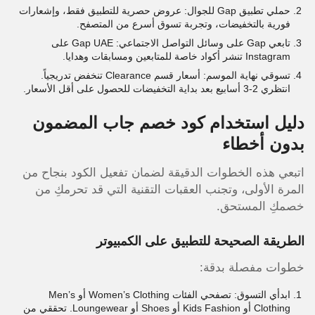
حملي تطبيق Gap للجوال: عروض حصرية للتطبيق فقط، وإشعارات
فورية بالتخفيضات، وتجربة تسوق أسرع من المتصفح.
تابعي Gap على وسائل التواصل الاجتماعي: Gap UAE على
Instagram تنشر أكواد خاصة للمتابعين ومسابقات وهدايا.
تسوقي نهاية الموسم: أسعار قسم Clearance تنخفض تدريجياً.
انتظري 2-3 أسابيع بعد بداية التخفيضات للحصول على أقل الأسعار.
دليل استخدام كود خصم جاب المضمون
بدون أخطاء
اتبعي هذه الخطوات الدقيقة لضمان تفعيل الكود بنجاح من
المرة الأولى، وتجنب العقبات التقنية التي قد تحرمكِ من
خصمكِ المستحق.
الطريقة الصحيحة للتطبيق على الكمبيوتر
خطوات مفصلة بدقة:
ابدأي التسوق: تصفحي الفئات Women’s Clothing أو Men’s
Clothing أو Kids Fashion أو Shoes أو Loungewear. تحققي من