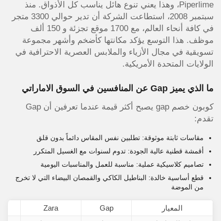
Piperlime، وهذا يعني تنوع هائل يناسب كل الأذواق. منذ
سبتمبر 2008، استطاعت الشركة أن تدير حوالي 3300 متجر
في كافة أنحاء العالم، مع 1700 موقع تجزئة و 150 ألف
موظف. هذا التوسع يؤكد مكانتها كأضخم وأشهر مجموعة
تسويقية في مجال الأزياء والملابس العصرية الاحترافية في
الولايات المتحدة الأمريكية.
ما الذي يميز Gap عن المنافسين في السوق الاماراتي
كوبون خصم gap يصبح أكثر قيمة عندما تعرفين أن Gap
تقدم:
مقاسات ثابتة موثوقة: تطلبين نفس المقاس دائماً بدون قلق
أقمشة قطنية عالية الجودة: تدوم لسنوات مع الغسيل المتكرر
تصاميم كلاسيكية عملية: مناسبة للعمل والمناسبات اليومية
قطع أساسية خالدة: البناطيل الكاكي والقمصان البيضاء التي لا تخرج
من الموضة
المعيار
Gap
Zara
&M