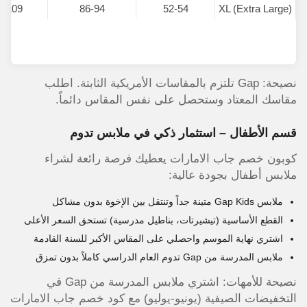
2-109
86-94
52-54
XL (Extra Large)
نصيحة: Gap تلتزم بالمقاسات الأمريكية الثابتة. اطلب
مقاسك المعتاد وستحصل على نفس المقاس دائماً.
قسم الأطفال – استثمار ذكي في ملابس تدوم
كوبون خصم جاب الامارات يعطيك فرصة رائعة لشراء
ملابس أطفال بجودة عالية:
ملابس Gap Kids متينة جداً وتنتقل بين الإخوة بدون مشاكل
القطع الأساسية (تيشيرتات، بناطيل مدرسية) تستحق السعر الأعلى
اشتري نهاية الموسم واحصلي على المقاس الأكبر للسنة القادمة
ملابس المدرسة من Gap تدوم العام الدراسي كاملاً بدون تمزق
نصيحة للأمهات: اشتري ملابس المدرسة من Gap في
التخفيضات الصيفية (يونيو-يوليو) مع كود خصم جاب الامارات