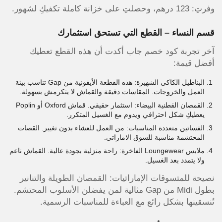
وفرتِ: 123 درهم، وحصلتِ على خزانة كاملة تكفيكِ لشهور.
قسم النساء – القطع التي تستحق استثمارك
آخر تجربة كود خصم جاب أكدت أن هذه القطع تعطيك
أفضل قيمة:
البناطيل الكاكي الشهيرة: هذه القطعة الأيقونية من Gap تناسب بيئة
العمل والخروجات. المقاسات دقيقة والقماش لا يتكرمش بسهولة.
القمصان القطنية البيضاء: استثمار حقيقي. قماش Oxford أو Poplin
يعطيكِ شكل احترافي ويدوم مع الغسيل المتكرر.
الفساتين متعددة المناسبات: من العمل للعشاء بدون تغيير. القصات
المحتشمة مناسبة للسوق الاماراتي.
ملابس Loungewear الفاخرة: راحة منزلية بجودة عالية. القماش ناعم
ولا يتمدد بعد الغسيل.
نصيحة للمتسوقات الإماراتيات: القمصان الطويلة والتنانير
بطول Midi من Gap مثالية لمن يفضلن الأسلوب المحتشم.
تُنسقينها بشكل رائع مع العباءة للمناسبات الرسمية.