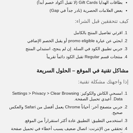
بطاقات الهدايا Gift Cards (لا تقبل أكواد خصم أبداً)
بعض العلامات الحصرية (نادر جداً في Gap)
كيف تتحققين قبل الشراء:
اقرئي تفاصيل المنتج بالكامل
ابحثي عن عبارة promo eligible أو يقبل الخصم الإضافي
جربي تطبيق الكود في السلة. إن لم ينجح، استبدلي المنتج
منتجات قسم Regular تقبل الكود دائماً تقريباً
مشاكل تقنية في الموقع – الحلول السريعة
إذا واجهتك مشكلة تقنية:
امسحي الكاش والكوكيز: Settings > Privacy > Clear Browsing
Data. أعيدي تحميل الصفحة.
جربي متصفح آخر: أحياناً Chrome يعمل أفضل من Safari والعكس
صحيح.
استخدمي التطبيق: التطبيق عادة أكثر استقراراً من الموقع.
تحققي من الإنترنت: اتصال ضعيف يسبب أخطاء في تحميل صفحة