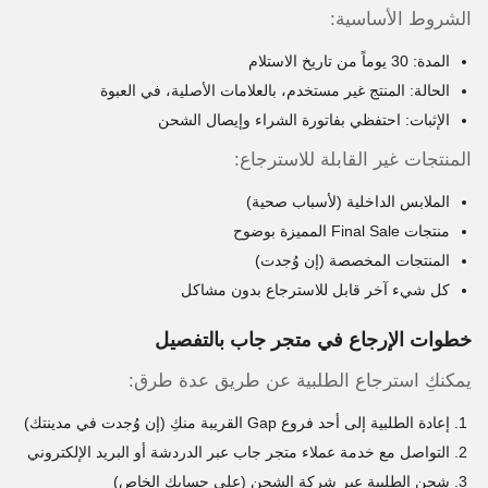
الشروط الأساسية:
المدة: 30 يوماً من تاريخ الاستلام
الحالة: المنتج غير مستخدم، بالعلامات الأصلية، في العبوة
الإثبات: احتفظي بفاتورة الشراء وإيصال الشحن
المنتجات غير القابلة للاسترجاع:
الملابس الداخلية (لأسباب صحية)
منتجات Final Sale المميزة بوضوح
المنتجات المخصصة (إن وُجدت)
كل شيء آخر قابل للاسترجاع بدون مشاكل
خطوات الإرجاع في متجر جاب بالتفصيل
يمكنكِ استرجاع الطلبية عن طريق عدة طرق:
إعادة الطلبية إلى أحد فروع Gap القريبة منكِ (إن وُجدت في مدينتك)
التواصل مع خدمة عملاء متجر جاب عبر الدردشة أو البريد الإلكتروني
شحن الطلبية عبر شركة الشحن (على حسابك الخاص)