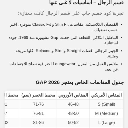
قسم الرجال – أساسيات لا غنى عنها
تجربة كود خصم جاب على قسم الرجال كانت ممتازة:
القمصان الكلاسيكية: مقاسات Slim Fit و Classic Fit متوفرة. اختر
حسب تفضيلك.
البناطيل الكاكي: القطعة التي جعلت Gap مشهورة منذ 1969. جودة
استثنائية.
الجينز الرجالي: قصات Straight و Slim و Relaxed. كلها مريحة
ومتينة.
ملابس العمل من المنزل: Loungewear احترافية تصلح للاجتماعات
عن بعد.
جدول المقاسات الخاص بمتجر GAP 2026
المقاس الأمريكي
المقاس الأوروبي
محيط الخصر (سم)
محيط الصد
6-91
71-76
46-48
S (Small)
1-97
76-81
48-50
M (Medium)
-102
81-86
50-52
L (Large)