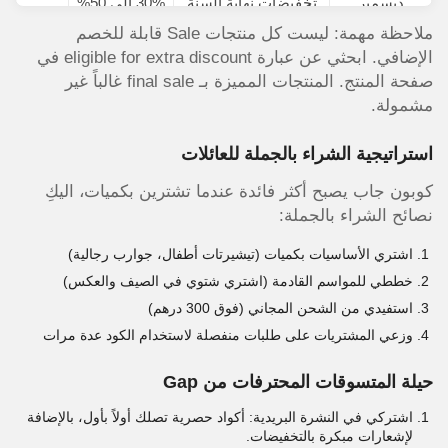
ديسمبر
تخفيضات نهاية السنة
30% إلى 50%
ملاحظة مهمة: ليست كل منتجات Sale قابلة للخصم
الإضافي. ابحثي عن عبارة eligible for extra discount في
صفحة المنتج. المنتجات المميزة بـ final sale غالباً غير
مشمولة.
استراتيجية الشراء بالجملة للعائلات
كوبون جاب يصبح أكثر فائدة عندما تشترين بكميات، اليكِ
نصائح الشراء بالجملة:
اشتري الأساسيات بكميات (تيشيرتات أطفال، جوارب رجالية)
خططي للمواسم القادمة (اشتري شتوي في الصيف والعكس)
استفيدي من الشحن المجاني (فوق 300 درهم)
وزعي المشتريات على طلبات منفصلة لاستخدام الكود عدة مرات
حيلة المتسوقات المحترفات من Gap
اشتركي في النشرة البريدية: أكواد حصرية تصلك أولاً بأول، بالإضافة
لإشعارات مبكرة بالتخفيضات.