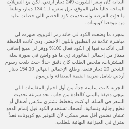
البداية كان سعر الشورت 249 دينار أردني، لكن مع التنزيلات
المتاحة حالياً على الموقع، نزل سعره لـ 134.1 دينار، وطبعاً
ما فوّت الفرصة واستخدمت كود الخصم اللي حصلت عليه
من موقعنا كوبونات.
بمجرد ما وضعت الكود في خانة رمز الترويج، ظهرت لي
مباشرة علامة تم التطبيق باللون الأخضر، ودي كانت اللحظة
اللي اتأكدت فيها إن الكود فعال 100% ووفر لي مبلغ إضافي
ممتاز من إجمالي الفاتورة. زي ما هو واضح في صورة سلة
المشتريات، ملخص الطلب كان دقيق جداً؛ حيث بلغت رسوم
الشحن 20 دينار فقط، وطلع الإجمالي النهائي 154.10 دينار
أردني شامل ضريبة القيمة المضافة والرسوم.
التجربة كانت سلسة جداً، من أول اختيار المقاسات اللي
بتيجي دقيقة بالملي كالعادة من جاب، لحد سرعة تحديث
السعر في السلة. لو كنت بتخطط تشتري ملابس أطفال أو
قطع رجالية ونسائية، أنصحك تستخدم الكود قبل إتمام الدفع
عشان تضمن أقل سعر ممكن، لأن التوفير مع كوبونات فعلاً
بيفرق في الميزانية النهائية للطلب.