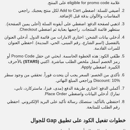
علامة eligible for promo code على المنتج.
أضيفي للسلة: اضغطي Add to Cart لكل منتج يعجبك. راجعي
المقاسات والألوان بدقة قبل الإضافة.
اذهبي لصفحة الدفع: اضغطي على أيقونة السلة (أعلى يمين الصفحة).
ستظهر قائمة المنتجات. راجعيها بعناية ثم اضغطي Checkout.
أدخلي بيانات الشحن: اختاري الامارات من قائمة الدول. أدخلي العنوان
بالتفصيل (اسم الشارع، رقم المبنى، الحي، المدينة). احفظي العنوان
للمرات القادمة.
طبّقي الكود: هذه الخطوة الحاسمة. ابحثي عن حقل Promo Code أو
رمز الخصم أسفل ملخص الطلب مباشرة. اكتبي
(STAR5)
بالأحرف
الكبيرة. اضغطي Apply.
تأكدي من الخصم: السعر يجب أن يتحدث فوراً. تحققي من وجود سطر
Discount: 10% وراجعي المبلغ النهائي.
أكملي الدفع: اختاري طريقة الدفع (مدى، فيزا، ماستركارد، تابي،
تمارا). أدخلي البيانات واضغطي Place Order.
احتفظي بالتأكيد: ستصلك رسالة تأكيد على البريد الإلكتروني. احفظي
رقم الطلب للمتابعة.
خطوات تفعيل الكود على تطبيق Gap للجوال