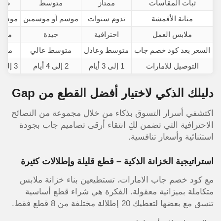
ثبات المقاسات
ممتاز
متوسط
ضع
متانة الأقمشة
تدوم سنوات
موسم أو موسمين
موسم 
ملابس العمل
احترافية
جيدة
محد
السعر بعد كود خصم جاب
متوسط وعادل
متوسط عالي
منخ
التوصيل للامارات
1 إلى 3 أيام
2 إلى 4 أيام
3 إلى 5 أيام
دليلك الذكي لاختيار أفضل القطع من Gap
اكتشفي أسرار التسوق بذكاء من خلال مجموعة من النصائح
الاحترافية التي تضمن لكِ انتقاء أرقى تصاميم جاب بجودة
استثنائية وأسعار تنافسية.
استراتيجية الخزانة الذكية – قطع قليلة وإطلالات كثيرة
مع كود خصم جاب الامارات، تستطيعين بناء خزانة ملابس
متكاملة بميزانية معقولة. الفكرة هي شراء قطع أساسية
تنسق مع بعضها لتعطيك 20 إطلالة مختلفة من 8 قطع فقط.