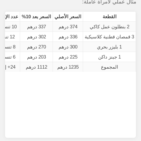
مثال عملي لامرأة عاملة:
القطعة
السعر الأصلي
السعر بعد 10%
عدد الإطل
2 بنطلون عمل كاكي
374 درهم
337 درهم
10 تنسيقات
3 قمصان قطنية كلاسيكية
336 درهم
302 درهم
12 تنسيقة
1 بليزر بحري
300 درهم
270 درهم
8 تنسيقات
1 جينز داكن
225 درهم
203 درهم
6 تنسيقات
المجموع
1235 درهم
1112 درهم
24+ إطلالة