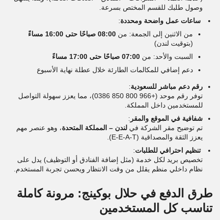
وصول طلبك للقسم المختص بسرعة.
ساعات عمل واضحة ومحددة
:
من الاثنين إلى الجمعة: من
08:00 صباحًا حتى 16:00 مساءً
(بتوقيت لندن)
السبت والأحد: من
07:00 صباحًا حتى 17:00 مساءً
دعم إضافي للمكالمات الطارئة خلال عطلة نهاية الأسبوع
رقم دعم مباشر للسعودية
:
توفر رقم موحد (+966 800 850 0386)، مما يعزز سهولة التواصل
للمستخدمين داخل المملكة.
شفافية في الموقع والمقر
:
تم توضيح مقر الشركة في
لندن – المملكة المتحدة
، وهو عنصر مهم
يعزز الثقة والمصداقية (E-E-A-T).
تنظيم احترافي للطلبات
:
تخصيص بريد لكل خدمة (مثل إضافة الفنادق أو التوظيف) يدل على
نظام داخلي منظم يقلل من وقت الانتظار ويحسن تجربة المستخدم.
طرق الدفع في حلال بوكينج: مرونة كاملة
تناسب كل المستخدمين