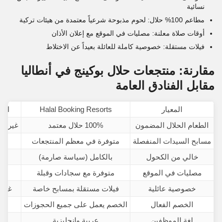
نسائية
مطاعم 100% حلال: لحوم مذبوحة شرعياً معتمدة من هيئات تركية
أوقات صلاة معلنة: مصليات في الموقع مع إعلان الأذان
فيلات مستقلة: خصوصية كاملة للعائلة بعيداً عن الاختلاط
مقارنة: منتجعات حلال بوكينج في أنطاليا
مقابل الفنادق العامة
المعيار
Halal Booking Resorts
الفن
الطعام الحلال المضمون
100% حلال معتمد
غير م
مسابح السيدات المنفصلة
متوفرة في معظم المنتجعات
ناد
خالي من الكحول
بالكامل (سياسة صارمة)
يوج
مصليات في الموقع
متوفرة مع سجادات وقبلة
أ
خصوصية عائلية
فيلات مستقلة بمسابح خاصة
غرف 
الخصم الفعال
الخصم يعمل على جميع الحجوزات
لغة الموظفين
عربية وإنجليزية
تر