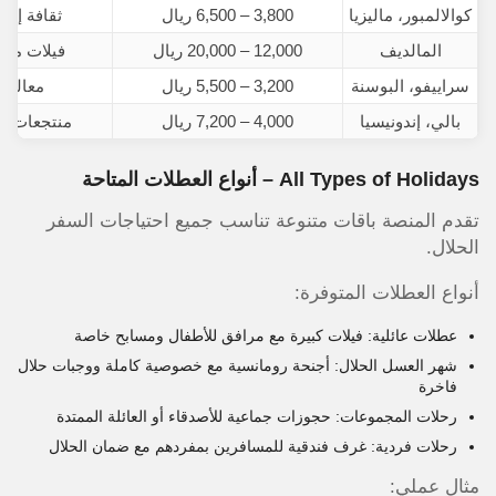
كوالالمبور، ماليزيا
3,800 – 6,500 ريال
ثقافة إسل
المالديف
12,000 – 20,000 ريال
فيلات مائ
سراييفو، البوسنة
3,200 – 5,500 ريال
معالم إ
بالي، إندونيسيا
4,000 – 7,200 ريال
منتجعات حل
All Types of Holidays – أنواع العطلات المتاحة
تقدم المنصة باقات متنوعة تناسب جميع احتياجات السفر
الحلال.
أنواع العطلات المتوفرة:
عطلات عائلية: فيلات كبيرة مع مرافق للأطفال ومسابح خاصة
شهر العسل الحلال: أجنحة رومانسية مع خصوصية كاملة ووجبات حلال
فاخرة
رحلات المجموعات: حجوزات جماعية للأصدقاء أو العائلة الممتدة
رحلات فردية: غرف فندقية للمسافرين بمفردهم مع ضمان الحلال
مثال عملي: