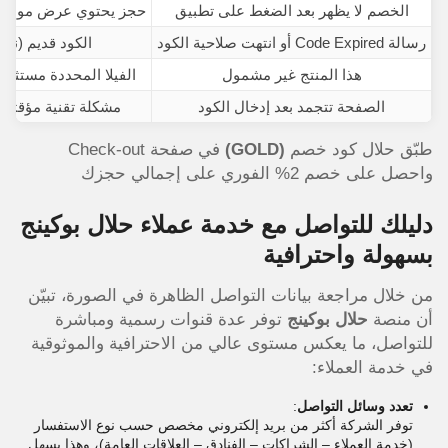
الخصم لا يظهر بعد الضغط على تطبيق
حجز يحتوي عرض موسمي 
رسالة Code Expired أو انتهت صلاحية الكود
الكود قديم (نادر
هذا المنتج غير مشمول
الفيلا المحددة مستثناة 
الصفحة تتجمد بعد إدخال الكود
مشكلة تقنية مؤقتة 
طبّق حلال كود خصم
(GOLD)
في صفحة Check-out
واحصل على خصم 2% الفوري على إجمالي حجزك
دليلك للتواصل مع خدمة عملاء حلال بوكينج
بسهولة واحترافية
من خلال مراجعة بيانات التواصل الظاهرة في الصورة، تبيّن
أن منصة
حلال بوكينج
توفر عدة قنوات رسمية ومباشرة
للتواصل، ما يعكس مستوى عالي من الاحترافية والموثوقية
في خدمة العملاء:
تعدد وسائل التواصل
:
توفر الشركة أكثر من بريد إلكتروني مخصص حسب نوع الاستفسار
(خدمة العملاء – الشراكات – الفنادق – العلاقات العامة)، وهذا يسهل