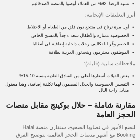
نسبة الرضا: 92% من العملاء أوصوا بالمنصة لأصدقائهم
أبرز التعليقات الإيجابية:
أول مرة نرتاح في منتجع دون قلق من الطعام أو الاختلاط
الخصوصية ممتازة والأطفال سعداء جداً بالمسبح الخاص
الخصم وفّر لنا تكاليف رحلات داخلية إضافية في أنطاليا
الموظفون محترمون ويتحدثون العربية بطلاقة
ملاحظات سلبية (قليلة):
بعض الفيلات أسعارها أعلى من الفنادق العادية بنسبة 10-15%
التفسير: الخصوصية والحلال المضمون لهما تكلفة إضافية، وهذا معقول
مقابل راحة البال
مقارنة شاملة – حلال بوكينج مقابل منصات
الحجز العامة
لنضع الأمور في نصابها الصحيح، سنقارن منصة Halal
Booking مع أشهر منصات الحجز العالمية لتوضيح الفرق