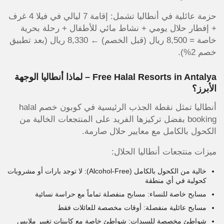
حزمة عائلية في أنطاليا تشمل: إقامة 7 ليالي في فيلا 4 غرف
+ إفطار حلال يومي + نشاط مائي للأطفال + رحلة بحرية
خاصة = 8,500 ريال (قبل الخصم) ← 8,330 ريال (بعد تطبيق
خصم 2%).
Free Halal Resorts in Antalya – لماذا أنطاليا الوجهة
الأبرز؟
أنطاليا تمثل نقطة الجذب الرئيسية في كوبون خصم halal
booking بفضل تركيزها الفريد على المنتجعات الخالية من
الكحول بالكامل مع معايير حلال صارمة.
ميزات منتجعات أنطاليا الحلال:
خالية من الكحول بالكامل (Alcohol-Free): لا توجد بارات أو مشروبات
كحولية في أي منطقة
مسابح خاصة للنساء: مسابح منفصلة تماماً مع حراسة نسائية
مسابح عائلية منفصلة: أوقات مخصصة للعائلات فقط
شواطئ مخصصة للسيدات: شواطئ خاصة مع كابينات تغيير ملابس