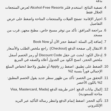
بدقة
تصفية النتائج: استخدم فلتر Alcohol-Free Resorts لعرض المنتجعات
الحلال فقط
اختيار الإقامة: تصفح الفيلات والمنتجعات المتاحة واضغط على عرض
التفاصيل
مراجعة المرافق: تأكد من توفر مسبح خاص، مطبخ مجهز، قرب من
مسجد
إضافة إلى السلة: اضغط حجز الآن أو Book Now
الانتقال إلى صفحة الدفع (Checkout): راجع ملخص الطلب والأسعار
إدخال الكود: ابحث عن حقل Discount Code أو رمز الخصم أسفل
ملخص الحجز، انسخ الكود من الجدول أعلاه والصقه في المربع
الضغط على تطبيق: اضغط زر Apply أو تطبيق ولاحظ انخفاض المبلغ
الإجمالي فوراً بنسبة 2%
التحقق من الخصم: تأكد من ظهور سطر جديد يقول الخصم المطبق:
2% باللون الأخضر
إكمال بيانات الدفع: اختر طريقة الدفع (Visa, Mastercard, Mada
متاحة للسعودية)
تأكيد الحجز: اضغط إتمام الدفع وانتظر رسالة التأكيد عبر البريد
الإلكتروني