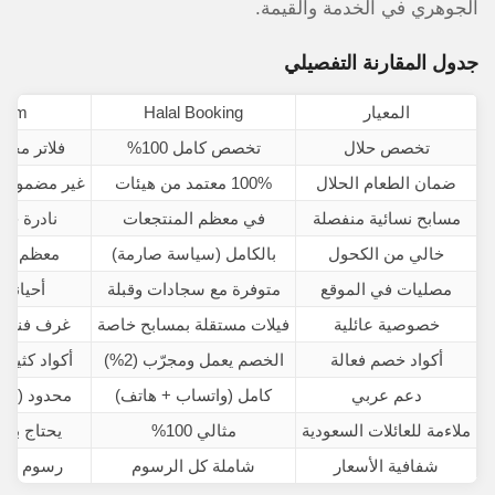
الجوهري في الخدمة والقيمة.
جدول المقارنة التفصيلي
المعيار
Halal Booking
.com
تخصص حلال
تخصص كامل 100%
فلاتر محدو
ضمان الطعام الحلال
100% معتمد من هيئات
غير مضمون (
مسابح نسائية منفصلة
في معظم المنتجعات
نادرة جداً
خالي من الكحول
بالكامل (سياسة صارمة)
معظم الفن
مصليات في الموقع
متوفرة مع سجادات وقبلة
أحياناً
خصوصية عائلية
فيلات مستقلة بمسابح خاصة
غرف فندقي
أكواد خصم فعالة
الخصم يعمل ومجرّب (2%)
أكواد كثيرة
دعم عربي
كامل (واتساب + هاتف)
محدود (إنجل
ملاءمة للعائلات السعودية
مثالي 100%
يحتاج بح
شفافية الأسعار
شاملة كل الرسوم
رسوم مخفي