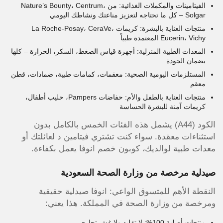
الفيتامينات والمكملات الغذائية: من Nature’s Bounty، Centrum،
Solgar – كل ما تحتاجه لتعزيز مناعتك ونشاطك اليومي
منتجات العناية بالبشرة: كريمات La Roche-Posay، CeraVe،
Eucerin، Vichy المعتمدة طبياً
المعدات الطبية المنزلية: أجهزة قياس الضغط، السكر، الحرارة – كلها
بضمان الجودة
المستلزمات اليومية الصحية: معقمات، كمامات طبية، ضمادات، قطن
معقم
منتجات العناية بالطفل والأم: حفاضات Pampers، حليب أطفال،
كريمات آمنة للبشرة الحساسة
الكود (A44) يشمل هذه الفئات الخمس بالكامل بدون
استثناءات معقدة. سواء كنت تشتري فيتامين د لعائلتك أو
معدات طبية لوالديك، كوبون خصم انوفا يعمل بكفاءة.
صيدلية مرخصة من وزارة الصحة السعودية
النقطة الأهم للمتسوق الواعي: انوفا صيدلية حقيقية
ومرخصة من وزارة الصحة في المملكة. هذا يعني:
منتجات أصلية 100%: لا تقليد ولا غش تجاري