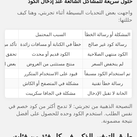
حلول سريعة للمشاكل الشائعة عند إدخال الكود
واجهت بعض التحديات البسيطة أثناء تجربتي، وهنا كيف
حللتها:
المشكلة أو رسالة الخطأ
السبب المحتمل
رسالة كود غير صالح
خطأ في الكتابة أو مسافات زائدة
تأكد من ك
الكود منتهي الصلاحية
الكود قديم أو محدث
تحقق من موقع Golden couponz ل
لم ينخفض السعر
منتج مستثنى من العروض
بعض الأد
تم استخدام الكود مسبقاً
قيود على الاستخدام المتكرر
رسالة خطأ تقنية
مشكلة في المتصفح أو الكاش
ام
الخانة لا تقبل الإدخال
مشكلة في الجافا سكريبت
حدّ
النصيحة الذهبية من تجربتي: لا تدمج أكثر من كود خصم في
نفس الطلب. استخدم الكود وحده للحصول على أفضل
نتيجة مضمونة.
طرق التوفير الذكي في كل فئة من فئات