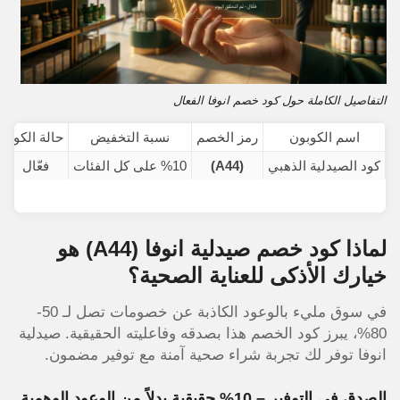
التفاصيل الكاملة حول كود خصم انوفا الفعال
اسم الكوبون
رمز الخصم
نسبة التخفيض
حالة الكود
كود الصيدلية الذهبي
(A44)
%10 على كل الفئات
فعّال
لماذا كود خصم صيدلية انوفا (A44) هو
خيارك الأذكى للعناية الصحية؟
في سوق مليء بالوعود الكاذبة عن خصومات تصل لـ 50-
80%، يبرز كود الخصم هذا بصدقه وفاعليته الحقيقية. صيدلية
انوفا توفر لك تجربة شراء صحية آمنة مع توفير مضمون.
الصدق في التوفير – 10% حقيقية بدلاً من الوعود الوهمية