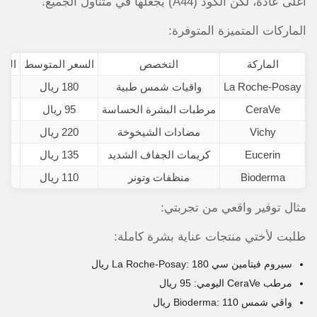
أغلى عادةً، لكن الكود (A44) يجعلها في متناول الجميع.
الماركات المتميزة المتوفرة:
الماركة
التخصص
السعر المتوسط
السع
La Roche-Posay
واقيات شمس طبية
180 ريال
2
CeraVe
مرطبات البشرة الحساسة
95 ريال
.50
Vichy
مضادات الشيخوخة
220 ريال
8
Eucerin
كريمات الجفاف الشديد
135 ريال
1.50
Bioderma
منظفات وتونر
110 ريال
مثال توفير واقعي من تجربتي:
طلبت لأختي منتجات عناية بشرة كاملة:
سيروم فيتامين سي La Roche-Posay: 180 ريال
مرطب CeraVe اليومي: 95 ريال
واقي شمس Bioderma: 110 ريال