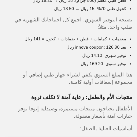
قطن طبي معقم (500 جرام): 18 ريال → 16.20 ريال
كحول طبي 70%: 15 ريال → 13.50 ريال
نصيحة التوفير الشهري: اجمع كل احتياجاتك الشهرية في
طلب واحد. مثلاً:
معقمات + كمامات + قطن + ضمادات + كحول = 141 ريال
بعد innova coupon: 126.90 ريال
توفير شهري: 14.10 ريال
توفير سنوي: 169.20 ريال
هذا المبلغ السنوي يكفي لشراء جهاز طبي إضافي أو
مجموعة إسعافات أولية كاملة.
منتجات الأم والطفل: رعاية آمنة لا تكلف ثروة
الأطفال يحتاجون منتجات مستمرة، وصيدلية إنوفا توفر
خيارات آمنة بأسعار معقولة.
أساسيات العناية بالطفل: