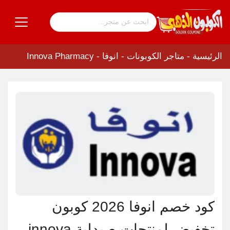
الرئيسية
-
متاجر الكوبونات
-
انوفا - Innova Pharmacy
كود خصم انوفا 2026 كوبون
تخفيض لمنتجات صيدلية innova