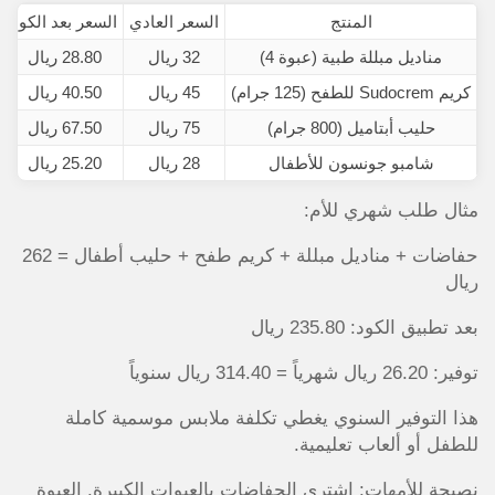
المنتج
السعر العادي
السعر بعد الكود
مناديل مبللة طبية (عبوة 4)
32 ريال
28.80 ريال
كريم Sudocrem للطفح (125 جرام)
45 ريال
40.50 ريال
حليب أبتاميل (800 جرام)
75 ريال
67.50 ريال
شامبو جونسون للأطفال
28 ريال
25.20 ريال
مثال طلب شهري للأم:
حفاضات + مناديل مبللة + كريم طفح + حليب أطفال = 262
ريال
بعد تطبيق الكود: 235.80 ريال
توفير: 26.20 ريال شهرياً = 314.40 ريال سنوياً
هذا التوفير السنوي يغطي تكلفة ملابس موسمية كاملة
للطفل أو ألعاب تعليمية.
نصيحة للأمهات: اشتري الحفاضات بالعبوات الكبيرة. العبوة