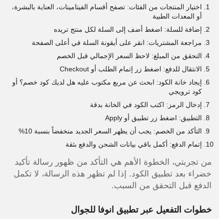
اختيار المنتجات من الفئات: تصفح أقسام الفيتامينات، العناية بالبشرة،
أو المعدات الطبية
إضافة للسلة: اضغط أضف إلى السلة لكل منتج تريده
مراجعة المشتريات: انقر على أيقونة السلة في أعلى الصفحة
التحقق من المبلغ: لاحظ السعر الإجمالي قبل الخصم
الانتقال للدفع: اضغط زر إتمام الطلب أو Checkout
إيجاد خانة الكود: ابحث عن مربع مكتوب عليه هل لديك كود خصم؟ أو
كود ترويجي
إدخال الرمز: اكتب الكود في الخانة بدقة
التطبيق: اضغط زر تطبيق أو Apply
التأكد من الخصم: يجب أن يظهر السعر الجديد منخفضاً بنسبة 10%
إتمام الدفع: أكمل باقي بيانات الشحن والدفع بثقة
من تجربتي، الخطوة الأهم هي التأكد من ظهور رسالة تأكيد
خضراء بعد تطبيق الكود. إذا لم تظهر هذه الرسالة، لا تكمل
الدفع قبل التحقق من السبب.
خطوات التفعيل عبر تطبيق انوفا للجوال