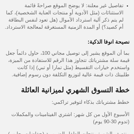
تفاصيل غير معلنة: لا يوضح الموقع صراحةً قائمة
الاستثنائات (مثل الأدوية أو منتجات العناية الشخصية)، كما
لم يتم ذكر آلية استرداد الأموال (هل تعود لنفس البطاقة
أم كصيد؟) أو المدة الزمنية المستغرقة لمعالجة الاسترداد.
نصيحة انوفا الذكية:
بما أن الموقع يشير إلى توصيل مجاني 100، حاول دائماً جعل
قيمة سلة مشترياتك تتجاوز هذا الرقم للاستفادة من الميزة،
واستخدم خيارات التقسيط (مثل تمارا أو تبي) إذا كانت
طلبيتك ذات قيمة عالية لتوزيع التكلفة دون رسوم إضافية.
خطة التسوق الشهري لميزانية العائلة
خطط مشترياتك بذكاء لتوفير تراكمي:
الأسبوع الأول من كل شهر: اشتري الفيتامينات والمكملات
(تدوم 30-90 يوم)
منتصف الشهر: منتجات الطفل الضرورية (حفاضات، حليب)