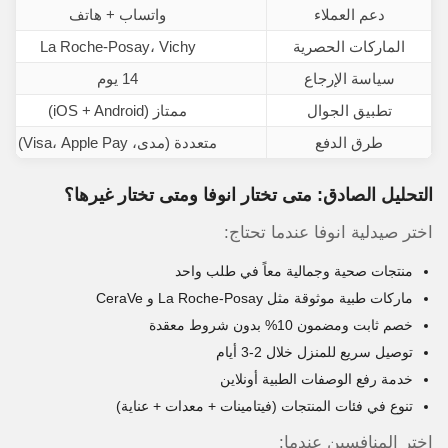
دعم العملاء
واتساب + هاتف
الماركات الحصرية
La Roche-Posay، Vichy
سياسة الإرجاع
14 يوم
تطبيق الجوال
ممتاز (iOS + Android)
طرق الدفع
متعددة (مدى، Visa، Apple Pay)
التحليل الصادق: متى تختار انوفا ومتى تختار غيرها؟
اختر صيدلية انوفا عندما تحتاج:
منتجات صحية وجمالية معاً في طلب واحد
ماركات طبية موثوقة مثل La Roche-Posay و CeraVe
خصم ثابت ومضمون 10% بدون شروط معقدة
توصيل سريع للمنزل خلال 2-3 أيام
خدمة رفع الوصفات الطبية أونلاين
تنوع في فئات المنتجات (فيتامينات + معدات + عناية)
اختر المنافسين عندما: