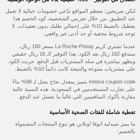
لنكن صريحين: معظم المواقع تدّعي خصومات خيالية لا تعمل
عند التطبيق. من خلال تجربتي الشخصية، كود الخصم هذا
يعطيك بالضبط 10% على إجمالي طلبك بدون تعقيدات. لا
توجد شروط مخفية أو حد أدنى غير واقعي.
عندما تشتري كريم La Roche-Posay بسعر 180 ريال،
ستدفع 162 ريال بعد الكود. هذا التوفير الـ 18 ريال حقيقي
ويظهر مباشرة في سلة المشتريات قبل الدفع. جربت الكود
على مشتريات متنوعة والنتيجة كانت دائماً 10% بالضبط.
innova coupon code يتميز بمعدل نجاح يصل لـ 98% بناءً
على تجارب المستخدمين في السعودية. هذه النسبة عالية
مقارنة بأكواد المنافسين التي غالباً ما تفشل عند الدفع.
تغطية شاملة للفئات الصحية الأساسية
ما يميز صيدلية انوفا اونلاين هو تنوع المنتجات المشمولة
بالخصم: