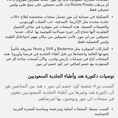
أو مرطب La Roche-Posay، فأنتِ تحصلين على منتج طبي وليس
تجميلي فقط.
التشكيلة في صيدلية لي مور تشمل منتجات متخصصة لعلاج حالات
جلدية محددة مثل الإكزيما، الصدفية، حب الشباب الهرموني،
والتصبغات العميقة. هذه المنتجات غير متوفرة في متاجر التجميل
التقليدية لأنها تحتاج إلى خبرة صيدلانية للتوصية بها. لذلك، عندما
تتسوقين من لي مور، فأنتِ تتسوقين من مكان يفهم احتياجاتكِ الطبية
وليس التجميلية فقط.
الماركات المتوفرة مثل Bioderma و SVR و Nuxe معروفة عالمياً
بجودتها العالية واعتمادها من قبل أطباء الجلدية في فرنسا وأوروبا. هذه
المنتجات تُباع في صيدليات باريس ولندن، والآن أصبحت متاحة لكِ في
السعودية مع خصم إضافي عبر كود خصم لي مور.
توصيات دكتورة هند وأطباء الجلدية السعوديين
السبب وراء شعبية كود خصم لي مور د هند بين المتابعين هو
أن دكتورة هند وغيرها من أطباء الجلدية السعوديين يثقون
في منتجات لي مور ويوصون بها لمرضاهم.
السبب بسيط: المنتجات أصلية ومرخصة ومناسبة للبشرة العربية
الحساسة.