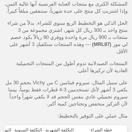
المشكلة الكبرى مع منتجات العناية الفرنسية أنها غالية الثمن،
وإذا اشتريتِ كل منتج على حدة شهرياً، ستنفقين مبلغاً كبيراً.
الحل الذكي هو التخطيط الربع سنوي للشراء. بدلاً من شراء
منتج واحد بـ 300 ريال كل شهر، اشتري مجموعة من 3
منتجات بـ 900 ريال مرة واحدة ووفري 90 ريالاً بكود خصم
لي مور
(MRL87)
— وهذه المنتجات ستكفيكِ 3 أشهر على
الأقل.
المنتجات الصيدلانية تدوم أطول من المنتجات التجميلية
العادية لأن تركيزها أعلى.
على سبيل المثال، سيروم فيتامين C من Vichy بحجم 30 مل
يكفي 3 أشهر لأنكِ تستخدمين 3-4 قطرات فقط يومياً، بينما
سيروم تجميلي عادي بنفس الحجم قد لا يكفي شهراً واحداً
لأن التركيز منخفض وتحتاجين كمية أكبر.
مثال عملي على التوفير بالتخطيط:
خطة الشراء
التكلفة الشهرية
التكلفة السنوية
التوفي