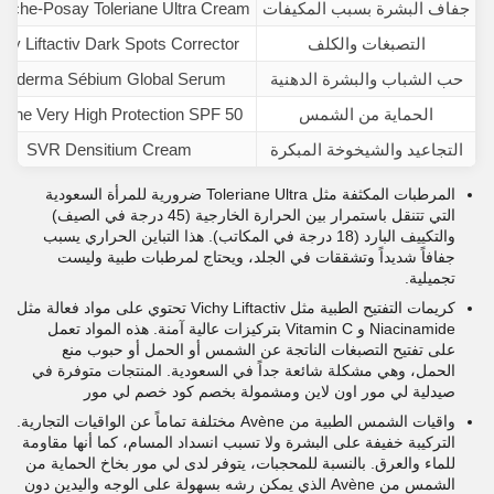
جفاف البشرة بسبب المكيفات
oche-Posay Toleriane Ultra Cream
التصبغات والكلف
chy Liftactiv Dark Spots Corrector
حب الشباب والبشرة الدهنية
Bioderma Sébium Global Serum
الحماية من الشمس
vène Very High Protection SPF 50+
التجاعيد والشيخوخة المبكرة
SVR Densitium Cream
المرطبات المكثفة مثل Toleriane Ultra ضرورية للمرأة السعودية
التي تتنقل باستمرار بين الحرارة الخارجية (45 درجة في الصيف)
والتكييف البارد (18 درجة في المكاتب). هذا التباين الحراري يسبب
جفافاً شديداً وتشققات في الجلد، ويحتاج لمرطبات طبية وليست
تجميلية.
كريمات التفتيح الطبية مثل Vichy Liftactiv تحتوي على مواد فعالة مثل
Niacinamide و Vitamin C بتركيزات عالية آمنة. هذه المواد تعمل
على تفتيح التصبغات الناتجة عن الشمس أو الحمل أو حبوب منع
الحمل، وهي مشكلة شائعة جداً في السعودية. المنتجات متوفرة في
صيدلية لي مور اون لاين ومشمولة بخصم كود خصم لي مور
واقيات الشمس الطبية من Avène مختلفة تماماً عن الواقيات التجارية.
التركيبة خفيفة على البشرة ولا تسبب انسداد المسام، كما أنها مقاومة
للماء والعرق. بالنسبة للمحجبات، يتوفر لدى لي مور بخاخ الحماية من
الشمس من Avène الذي يمكن رشه بسهولة على الوجه واليدين دون