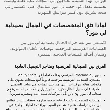
اليومي. لهذا السبب، تحتاجين إلى منتجات عناية طبية وليست
تجميلية فقط. كود خصم لي مور يساعدكِ على الاستثمار في
صحة بشرتكِ دون كسر ميزانيتكِ الشهرية.
لماذا تثق المتخصصات في الجمال بصيدلية
لي مور؟
اكتشفي سر ثقة خبراء الجمال بصيدلية لي مور بين
الصيدليات الفرنسية المرخصة، توصيات الأطباء الموثوقة،
وضمان أصالة المنتجات العلاجية المتميزة.
الفرق بين الصيدلية الفرنسية ومتاجر التجميل العادية
مفهوم Pharmacie الفرنسي يختلف تماماً عن Beauty Store
التقليدي. الصيدلية الفرنسية مرخصة قانونياً لبيع منتجات تحتوي على
مكونات فعالة بتركيزات أعلى من تلك المتاحة في متاجر التجميل
العادية. على سبيل المثال، كريمات الريتينول والأحماض المقشرة في
صيدلية لي مور اون لاين تأتي بتركيبات طبية آمنة ومختبرة سريرياً.
المنتجات الصيدلانية تخضع لرقابة صحية صارمة وتتطلب إثبات فعاليتها
من خلال دراسات علمية. هذا هو السبب وراء ثقة أطباء الجلدية في
العلامات التجارية المتوفرة لدى لي مور. عندما تشترين سيروم Vichy