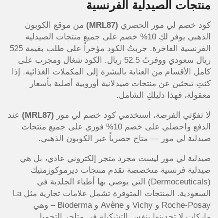
منتجات الصيدلية الفرنسية
كود خصم لي مور الحصري
(MRL87)
من موقع الكوبون
الذهبي يوفر لكِ 10% خصم على جميع منتجات الصيدلية
الفرنسية الفاخرة. جربتُ الكود مؤخراً على طلب بقيمة 525
ريال سعودي ووفرتُ 52.5 ريال. الكود شغال ومجرب على
كامل الأقسام من العناية بالبشرة إلى المكملات الغذائية. إذا
كنتِ تبحثين عن منتجات صيدلانية أوروبية أصلية بأسعار
معقولة، فهذا دليلكِ الشامل.
لا تفوّتي الفرصة، استخدمي كود خصم لي مور
(MRL87)
عند
الدفع واحصلي على خصم 10% فوري على جميع منتجات
صيدلية لي مور — متاح حصرياً عبر الكوبون الذهبي.
صيدلية لي مور ليست مجرد متجر إلكتروني عادي، بل هي
صيدلية فرنسية متخصصة تقدم منتجات ديرموكوزمتيك
(Dermoceuticals) التي يوصي بها أطباء الجلدية في
السعودية. المنتجات المتوفرة تشمل علامات تجارية مثل La
Roche-Posay و Vichy و Avène و Bioderma – وهي
ماركات لا تجدينها بنفس التشكيلة في متاجر التجميل