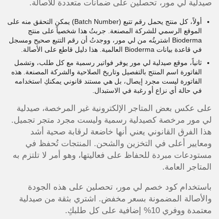
صيدلية لي مور، تحصلين على ضمانات متعددة للأصالة.
أولاً، كل منتج يحمل رقم تتبع (Batch Number) يمكن التحقق منه على
الموقع الرسمي للشركة المصنعة. جربتُ هذا شخصياً على منتج
Bioderma اشتريتُه من لي مور، ووجدتُ أن رقم التتبع صحيح ومسجل
في قاعدة بيانات Bioderma العالمية. هذا دليل قاطع على الأصالة.
ثانياً، موقع صيدلية لي مور يوفر فواتير رسمية مع كل طلب، وتشمل
الفاتورة اسم المنتج بالتفصيل وتاريخ الصلاحية والشركة المصنعة. هذه
الفاتورة ليست مجرد إيصال، بل هي مستند قانوني يمكنكِ استخدامه
في حالة أي نزاع أو رغبة في الاستبدال.
على عكس بعض المتاجر الإلكترونية غير المرخصة، صيدلية
لي مور مرخصة كصيدلية رسمية وليست مجرد متجر تجميل.
هذا الفرق القانوني يعني أنها خاضعة لرقابة صحية أشد
ومعايير أعلى في التخزين والشحن. المنتجات تُحفظ في
مستودعات مبردة للحفاظ على فعاليتها، وهو أمر لا تلتزم به
المتاجر العامة.
باستخدام كود خصم لي مور، تحصلين على هذه الجودة
والأصالة المضمونة بسعر مخفض. اشتري بثقة من صيدلية
معتمدة ووفري 10% إضافية على كل طلبكِ.