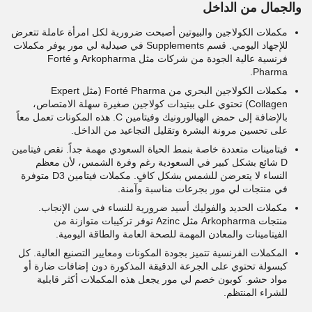
والجمال من الداخل
مكملات الكولاجين والبيوتين أصبحت ضرورية لكل امرأة عاملة تتعرض
للإجهاد اليومي. قسم Supplements في صيدلية لي مور يوفر مكملات
فرنسية عالية الجودة من شركات مثل Arkopharma و Forté
Pharma.
مكملات الكولاجين البحري من Forté Pharma (مثل Expert
Collagen) تحتوي على ببتيدات كولاجين صغيرة سهلة الامتصاص،
بالإضافة إلى حمض الهيالورونيك وفيتامين C. هذه المكونات تعمل معاً
على تحسين مرونة البشرة وتقليل التجاعيد من الداخل.
فيتامينات متعددة خاصة بنمط الحياة السعودي مهمة جداً. نقص فيتامين
D شائع بشكل كبير في السعودية رغم وفرة الشمس، لأن معظم
النساء لا يتعرضن للشمس بشكل كافٍ. مكملات فيتامين D3 متوفرة
في منتجات لي مور بجرعات مناسبة وآمنة.
مكملات الحديد والفوليك أسيد ضرورية للنساء في سن الإنجاب.
منتجات Arkopharma مثل Azinc توفر تركيبات متوازنة من
الفيتامينات والمعادن المهمة للصحة العامة والطاقة اليومية.
المكملات الفرنسية تتميز بجودة المكونات ومعايير التصنيع العالية. كل
كبسولة تحتوي على الجرعة الدقيقة المذكورة دون إضافات ضارة أو
مواد حشو. كوبون خصم لي مور يجعل هذه المكملات أكثر قابلية
للشراء المنتظم.