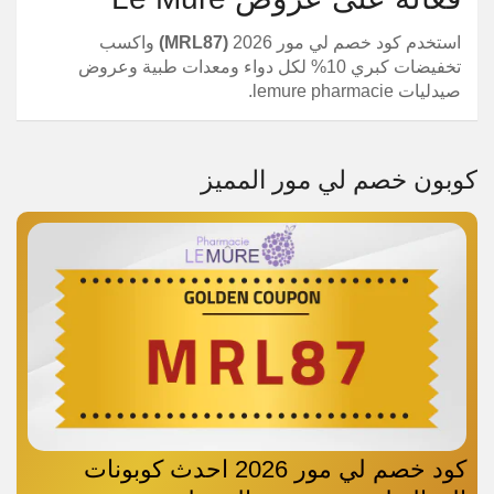
استخدم كود خصم لي مور 2026
(MRL87)
واكسب
تخفيضات كبري 10% لكل دواء ومعدات طبية وعروض
صيدليات lemure pharmacie.
كوبون خصم لي مور المميز
كود خصم لي مور 2026 احدث كوبونات