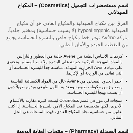
قسم مستحضرات التجميل (Cosmetics) – المكياج
الصيدلاني
الفرق بين مكياج الصيدلية والمكياج العادي هو أن مكياج
الصيدلية hypoallergenic (لا يسبب حساسية) ومختبر جلدياً.
ماركة Avène توفر خط مكياج خاص بالبشرة الحساسة يجمع
بين التغطية الجيدة والأمان الطبي.
كريمات الأساس الطبية من Avène خالية من العطور والبارابين
والمواد المهيجة. التركيبة خفيفة على البشرة ولا تسد المسام، وتحتوي
على مياه Avène الحرارية المهدئة. مناسبة جداً للبشرة الحساسة أو
التي تعاني من الوردية أو الإكزيما.
أحمر الخدود المعدني من Avène خالٍ من المواد الكيميائية القاسية
ومصنوع من مكونات طبيعية ومعدنية. اللون طبيعي ويدوم طويلاً دون
أن يسبب تهيجاً للبشرة الحساسة.
منتجات لي مور في قسم Cosmetics ليست كثيرة مقارنة بالأقسام
الأخرى، لكنها متخصصة في المكياج الآمن للبشرة الحساسة. إذا كنتِ
تعانين من حساسية تجاه المكياج العادي، فهذه المنتجات هي الحل
المثالي.
قسم الصيدلة (Pharmacy) – منتجات العناية اليومية