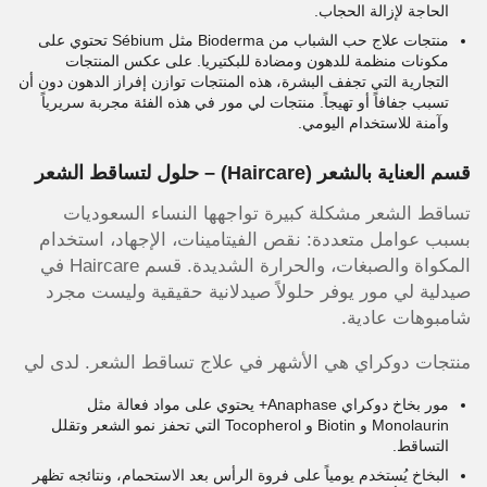
الحاجة لإزالة الحجاب.
منتجات علاج حب الشباب من Bioderma مثل Sébium تحتوي على
مكونات منظمة للدهون ومضادة للبكتيريا. على عكس المنتجات
التجارية التي تجفف البشرة، هذه المنتجات توازن إفراز الدهون دون أن
تسبب جفافاً أو تهيجاً. منتجات لي مور في هذه الفئة مجربة سريرياً
وآمنة للاستخدام اليومي.
قسم العناية بالشعر (Haircare) – حلول لتساقط الشعر
تساقط الشعر مشكلة كبيرة تواجهها النساء السعوديات
بسبب عوامل متعددة: نقص الفيتامينات، الإجهاد، استخدام
المكواة والصبغات، والحرارة الشديدة. قسم Haircare في
صيدلية لي مور يوفر حلولاً صيدلانية حقيقية وليست مجرد
شامبوهات عادية.
منتجات دوكراي هي الأشهر في علاج تساقط الشعر. لدى لي
مور بخاخ دوكراي Anaphase+ يحتوي على مواد فعالة مثل
Monolaurin و Biotin و Tocopherol التي تحفز نمو الشعر وتقلل
التساقط.
البخاخ يُستخدم يومياً على فروة الرأس بعد الاستحمام، ونتائجه تظهر