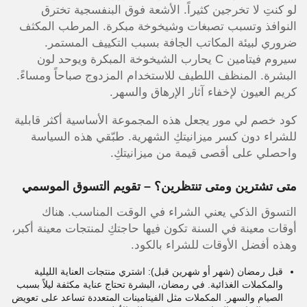
لو كنتِ لا تخرجين كثيراً. الأشعة فوق البنفسجية تخترق
النوافذ وتسبب تصبغات وشيخوخة مبكرة. المرطب المكثف
ضروري لبيئة المكاتب الجافة بسبب التكييف المستمر.
سيروم فيتامين C يحارب الشيخوخة المبكرة ويوحد لون
البشرة. المنظف اللطيف للاستخدام المزدوج صباحاً ومساءً.
كريم العيون لإخفاء آثار الإرهاق والسهر.
كود خصم لي مور يجعل هذه المجموعة الأساسية أكثر قابلية
للشراء دون كسر ميزانيتكِ الشهرية. طبّقي هذه السياسة
واحصلي على أقصى قيمة من ميزانيتكِ.
متى تشترين ومتى تنتظرين؟ – تقويم التسوق الموسمي
التسوق الذكي يعني الشراء في الوقت المناسب. هناك
أوقات معينة في السنة تكون فيها حاجتكِ لمنتجات معينة أكبر،
وهذه أفضل الأوقات للشراء بالكود.
قبل رمضان (شهر أو شهرين قبل): اشتري منتجات العناية الليلية
والمكملات الغذائية. في رمضان، البشرة تحتاج عناية مكثفة ليلاً بسبب
الصيام والسهر. المكملات مثل الفيتامينات المتعددة تساعد على تعويض