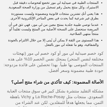
المنتجات الطبية في صيدلية لي مور تخضع لفحوصات دقيقة قبل
الاستيراد، وكل منتج يحمل رقم تسجيل من وزارة الصحة السعودية.
هذا يعني أنكِ تشترين منتجات قانونية ومضمونة وليست مستوردة
بطرق غير شرعية كما يحدث في بعض المتاجر الإلكترونية الأخرى.
عندما توصي طبيبة جلدية بمنتج معين من لي مور، فهي تثق في أن
المريضة ستحصل على النسخة الأصلية من المنتج وليست تقليداً أو
منتجاً منتهي الصلاحية.
هذا المستوى من الثقة لا يمكن أن يُبنى إلا من خلال الالتزام بالجودة
والشفافية، وهو ما تفعله لي مور بالفعل.
كود خصم صيدلية لي مور أو كود خصم لي مور (تهجئات
مختلفة لنفس المتجر) يمنحكِ نفس الخصم 10% على هذه
المنتجات الموصى بها طبياً. بهذا تحصلين على فائدة مزدوجة:
جودة طبية مضمونة وسعر أفضل.
الأصالة المضمونة: كيف تتأكدي من شراء منتج أصلي؟
مشكلة التقليد منتشرة بشكل كبير في سوق منتجات العناية
السعودي. منتجات مثل La Roche-Posay و Vichy باهظة
الثمن، مما يجعلها هدفاً للمقلدين. لكن عند الشراء من