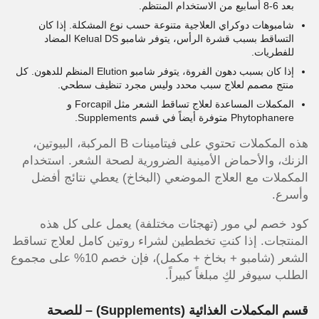
بعد 6-8 أسابيع من الاستخدام المنتظم.
شامبوهات دوكراي العلاجية متنوعة حسب نوع المشكلة. إذا كان
التساقط بسبب قشرة الرأس، يتوفر شامبو Kelual DS المضاد
للفطريات.
إذا كان بسبب دهون الفروة، يتوفر شامبو Elution المنظم للدهون. كل
منتج مصمم لعلاج سبب محدد وليس مجرد تنظيف سطحي.
المكملات المساعدة لعلاج تساقط الشعر مثل Forcapil و
Phytophanere متوفرة أيضاً في قسم Supplements.
هذه المكملات تحتوي على فيتامينات B المركبة، البيوتين،
الزنك، والأحماض الأمينية الضرورية لصحة الشعر. استخدام
المكملات مع العلاج الموضعي (البخاخ) يعطي نتائج أفضل
وأسرع.
كود خصم لي مور (تهجئات مختلفة) يعمل على كل هذه
المنتجات. إذا كنتِ تخططين لشراء روتين كامل لعلاج تساقط
الشعر (شامبو + بخاخ + مكمل)، فإن خصم 10% على مجموع
الطلب سيوفر لكِ مبلغاً كبيراً.
قسم المكملات الغذائية (Supplements) – للصحة