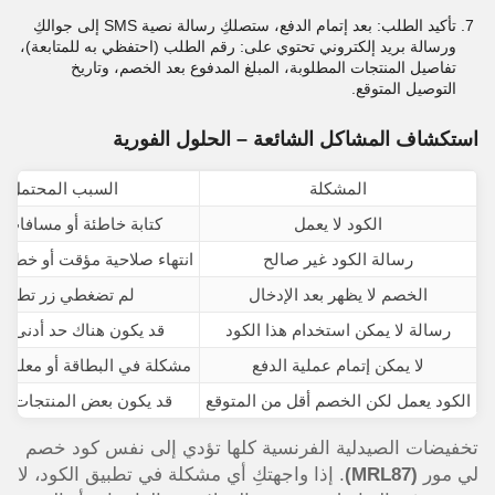
تأكيد الطلب: بعد إتمام الدفع، ستصلكِ رسالة نصية SMS إلى جوالكِ
ورسالة بريد إلكتروني تحتوي على: رقم الطلب (احتفظي به للمتابعة)،
تفاصيل المنتجات المطلوبة، المبلغ المدفوع بعد الخصم، وتاريخ
التوصيل المتوقع.
استكشاف المشاكل الشائعة – الحلول الفورية
المشكلة
السبب المحتمل
الكود لا يعمل
كتابة خاطئة أو مسافات ز
رسالة الكود غير صالح
انتهاء صلاحية مؤقت أو خطأ ف
الخصم لا يظهر بعد الإدخال
لم تضغطي زر تطبيق
رسالة لا يمكن استخدام هذا الكود
قد يكون هناك حد أدنى ل
لا يمكن إتمام عملية الدفع
مشكلة في البطاقة أو معلوم
الكود يعمل لكن الخصم أقل من المتوقع
قد يكون بعض المنتجات م
تخفيضات الصيدلية الفرنسية كلها تؤدي إلى نفس كود خصم
لي مور
(MRL87)
. إذا واجهتكِ أي مشكلة في تطبيق الكود، لا