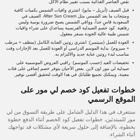
نقص العناصر الغذائية بسبب تغيير نظام الأكل.
قبل الصيف (أبريل – مايو): اشتري واقيات الشمس بكميات كافية
ومنتجات ما بعد الشمس مثل After Sun Cream. الصيف في
السعودية قاسٍ جداً، وواقي الشمس يصبح ضرورة يومية وليس
رفاهية. كود خصم الصيدلية الفرنسية يساعدكِ على شراء واقيات
شمس طبية عالية الجودة بسعر معقول.
العودة للعمل (سبتمبر): اشتري روتين العناية الكامل (منظف + مرطب
+ سيروم). بداية الموسم الدراسي أو العودة للعمل بعد الإجازات وقت
مناسب لبدء روتين عناية جديد والالتزام به.
تخفيضات العيد (حسب الموسم): راقبي العروض الموسمية على
صيدلية لي مور اون لاين. بعض الأحيان يتوفر خصم إضافي على فئات
معينة، ويمكنكِ تجميع طلباتكِ في هذا الوقت لتحقيق أقصى توفير.
خطوات تفعيل كود خصم لي مور على
الموقع الرسمي
ستتعرف في هذا الدليل الشامل على طريقة التسوق من لي
مور للمبتدئين، خطوات تفعيل كود الخصم أثناء الدفع خطوة
بخطوة، بالإضافة إلى حلول سريعة لأي مشكلات قد تواجهك
أثناء الشراء.