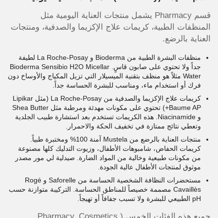
قسم Pharmacy يشمل منتجات العناية اليومية مثل
المنظفات الطبية، كريمات علاج الإكزيما والصدفية، ومنتجات
العناية بالرضع.
منظفات البشرة الطبية من Bioderma و La Roche-Posay لطيفة
جداً ولا تحتوي على صابون قاسٍ. Bioderma Sensibio H2O Micellar
Water مثلاً هو منظف بتقنية الميسيلار التي تزيل المكياج والأوساخ دون
فرك أو استخدام ماء، ومناسب للبشرة الحساسة جداً.
كريمات علاج الإكزيما والصدفية من La Roche-Posay (مثل Lipikar
Baume AP+) تحتوي على مكونات مهدئة ومرطبة مثل Shea Butter
و Niacinamide. هذه الكريمات تستخدم بعد استشارة طبيب الجلدية
وتعطي نتائج ممتازة في تخفيف الحكة والاحمرار.
منتجات العناية بالرضع من Mustela آمنة 100% ومختبرة طبياً.
كريمات الحفاض، شامبوهات الأطفال، وزيوت التدليك كلها مصنوعة
من مكونات طبيعية وخالية من المواد الضارة. صيدلية لي مور مصدر
موثوق لمنتجات الأطفال عالية الجودة.
مستحضرات النظافة الشخصية الحساسة من Saforelle و Rogé
Cavaillès مصممة خصيصاً للمناطق الحساسة. التركيبة متوازنة حسب
pH الطبيعي للبشرة ولا تسبب جفافاً أو تهيجاً.
جميع هذه الفئات الخمس (Pharmacy, Cosmetics,