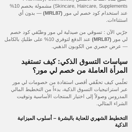
Skincare, Haircare, Supplements) مشمولة بخصم 10%
عند استخدام كود خصم لي مور
(MRL87)
— بدون أي
استثناءات.
جرّبي الآن : تسوقي من صيدلية لي مور وطبّقي كود خصم
لي مور
(MRL87)
عند الدفع لتوفري 10% على طلبكِ بالكامل
— عرض حصري من الكوبون الذهبي.
سياسات التسوق الذكي: كيف تستفيد
المرأة العاملة من خصم لي مور؟
تعلّمي كيف تحقّقي أقصى استفادة من خصومات لي مور
عبر استراتيجيات التسوق الذكية، بدءاً من التخطيط المالي
المدروس وصولاً إلى اختيار المنتجات الأساسية وتوقيت
الشراء المثالي.
التخطيط الشهري للعناية بالبشرة – أسلوب الميزانية
الذكية