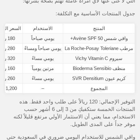
التي لا غنى عنها لأي امرأة عاملة تهتم بصحة بشرتها:
جدول المنتجات الأساسية مع التكلفة:
المنتج
الاستخدام
السعر التقر
واقي شمس Avène SPF 50+
يومي صباحاً
180 ريال
مرطب La Roche-Posay Toleriane
يومي صباحاً ومساءً
280 ريال
سيروم Vichy Vitamin C
يومي مساءً
320 ريال
منظف Bioderma Sensibio
مرتين يومياً
160 ريال
كريم عيون SVR Densitium
يومي مساءً
260 ريال
المجموع
–
1,200 ريال
التوفير الإجمالي: 120 ريالاً على طلب واحد فقط. هذه
المنتجات الخمسة ستكفيكِ من 3 إلى 6 أشهر حسب
الاستخدام، مما يعني أن الاستثمار الأولي مرتفع قليلاً لكنه
موفر جداً على المدى الطويل.
واقي الشمس للاستخدام اليومي ضروري في السعودية حتى