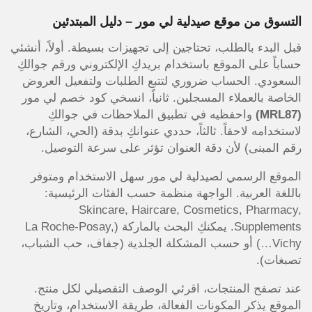
التسوق من موقع صيدلية لي مور – دليل المبتدئين
قبل البدء بالطلب، تحتاجين إلى تجهيزات بسيطة. أولاً، أنشئي
حساباً على الموقع باستخدام بريدكِ الإلكتروني ورقم جوالكِ
السعودي. الحساب ضروري لتتبع الطلبات ولتفعيل العروض
الخاصة بالعملاء المسجلين. ثانياً، انسخي كود خصم لي مور
(MRL87)
واحفظيه في تطبيق الملاحظات في جوالكِ
لاستخدامه لاحقاً. ثالثاً، حددي عنوانكِ بدقة (الحي، الشارع،
رقم المبنى) لأن دقة العنوان تؤثر على سرعة التوصيل.
الموقع الرسمي لصيدلية لي مور سهل الاستخدام ومتوفر
باللغة العربية. الواجهة منظمة حسب الفئات الرئيسية:
Skincare, Haircare, Cosmetics, Pharmacy,
Supplements. يمكنكِ البحث بالماركة (La Roche-Posay,
Vichy…) أو حسب المشكلة الجلدية (جفاف، حب الشباب،
تصبغات).
عند تصفح المنتجات، اقرئي الوصف التفصيلي لكل منتج.
الموقع يذكر المكونات الفعالة، طريقة الاستخدام، وتاريخ