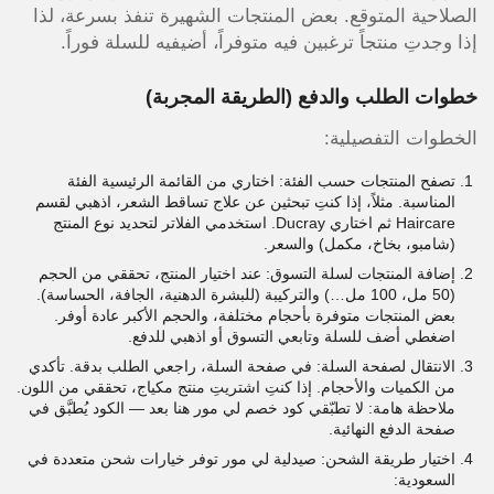
الصلاحية المتوقع. بعض المنتجات الشهيرة تنفذ بسرعة، لذا
إذا وجدتِ منتجاً ترغبين فيه متوفراً، أضيفيه للسلة فوراً.
خطوات الطلب والدفع (الطريقة المجربة)
الخطوات التفصيلية:
تصفح المنتجات حسب الفئة: اختاري من القائمة الرئيسية الفئة
المناسبة. مثلاً، إذا كنتِ تبحثين عن علاج تساقط الشعر، اذهبي لقسم
Haircare ثم اختاري Ducray. استخدمي الفلاتر لتحديد نوع المنتج
(شامبو، بخاخ، مكمل) والسعر.
إضافة المنتجات لسلة التسوق: عند اختيار المنتج، تحققي من الحجم
(50 مل، 100 مل…) والتركيبة (للبشرة الدهنية، الجافة، الحساسة).
بعض المنتجات متوفرة بأحجام مختلفة، والحجم الأكبر عادة أوفر.
اضغطي أضف للسلة وتابعي التسوق أو اذهبي للدفع.
الانتقال لصفحة السلة: في صفحة السلة، راجعي الطلب بدقة. تأكدي
من الكميات والأحجام. إذا كنتِ اشتريتِ منتج مكياج، تحققي من اللون.
ملاحظة هامة: لا تطبّقي كود خصم لي مور هنا بعد — الكود يُطبَّق في
صفحة الدفع النهائية.
اختيار طريقة الشحن: صيدلية لي مور توفر خيارات شحن متعددة في
السعودية: