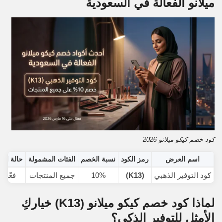
ميلانو الفعالة في السعودية
كود خصم كيكو ميلانو 2026
اسم العرض
رمز الكود
نسبة الخصم
الفئات المشمولة
حالة الك
كود التوفير الذهبي
(K13)
10%
جميع المنتجات
فعّال
لماذا كود خصم كيكو ميلانو
(K13)
خياركِ
الأمثل للتوفير الذكي؟