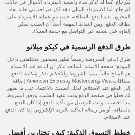
للإرجاع، كما لم تُذكر مدة واضحة لاسترداد الأموال في حالات
الإرجاع. أما الاسترداد المالي فقد ذُكر صراحة في حالة نفاد
المخزون عند الدفع بالبطاقة، حيث تتم عملية الاسترداد على
بطاقة الدفع. ومن النقاط المهمة أيضاً أن الطلب يمكن
إلغاؤه قبل شحنه عبر التواصل مع خدمة العملاء.
طرق الدفع الرسمية في كيكو ميلانو
طرق الدفع المعروضة رسمياً تظهر بصيغتين مختلفتين داخل
الموقع: صفحة الأسئلة الشائعة تذكر أن الدفع عند الاستلام
هو المتاح حالياً، بينما الشروط والأحكام تذكر إمكانية الدفع
ببطاقات Visa وMastercard وAmerican Express إضافة
إلى الدفع عند الاستلام. لذلك أنصحكِ بالاعتماد على ما يظهر
لكِ فعلياً في صفحة الدفع وقت تنفيذ الطلب. ووفق الشروط،
يبدأ احتساب وقت التوصيل من تأكيد الدفع إذا كان الدفع
بالبطاقة، أو من رسالة التأكيد بالبريد الإلكتروني إذا كان الدفع
عند الاستلام.
خطط التسوق الذكية: كيف تختارين أفضل