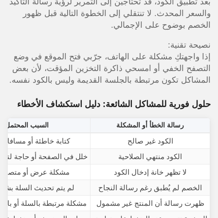
بعد تطبيق الكود، قد تحتاجين إلى التمرير لرؤية رسالة التأكيد
والسعر المحدث. لا تنتقلي إلى الخطوة التالية قبل ظهور
الخصم بوضوح على الإجمالي.
نصيحة تقنية:
إذا واجهتكِ مشكلة على الهاتف، جرّبي فتح الموقع في وضع
التصفح الخفي أو امسحي ذاكرة التخزين المؤقت، لأن بعض
المشاكل تكون مرتبطة بالجلسة القديمة وليس بالكود نفسه.
حلول فورية للمشاكل الشائعة: دليل استكشاف الأخطاء
رسالة الخطأ أو المشكلة
السبب المحتمل
الكود غير صالح
كتابة خاطئة أو مسافات 
الكود منتهي الصلاحية
خلل في الصفحة أو حاجة لتحد
لا تظهر خانة إدخال الكود
مشكلة عرض أو متصفح 
الخصم لم يُطبق رغم رسالة النجاح
لم يتم تحديث السلة بشك
ظهرت رسالة أن المنتج غير مشمول
مشكلة مرتبطة بالسلة أو بال