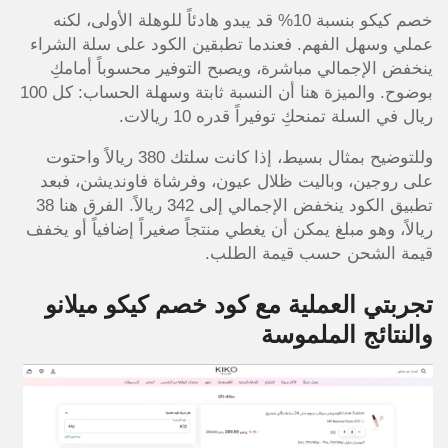
خصم كيكو بنسبة 10% قد يبدو هادئاً للوهلة الأولى، لكنه
عملي وسهل الفهم. فعندما تطبقين الكود على سلة الشراء
ينخفض الإجمالي مباشرة، ويصبح التوفير محسوباً أمامكِ
بوضوح. والميزة هنا أن النسبة ثابتة وسهلة الحساب: كل 100
ريال في السلة تمنحكِ توفيراً قدره 10 ريالات.
وللتوضيح بمثال بسيط، إذا كانت سلتك 380 ريالاً واحتوت
على روجين، وباليت ظلال عيون، وفرشاة فاونديشن، فبعد
تطبيق الكود ينخفض الإجمالي إلى 342 ريالاً. الفرق هنا 38
ريالاً، وهو مبلغ يمكن أن يغطي منتجاً صغيراً إضافياً أو يخفف
قيمة الشحن حسب قيمة الطلب.
تجربتي العملية مع كود خصم كيكو ميلانو
والنتائج الملموسة