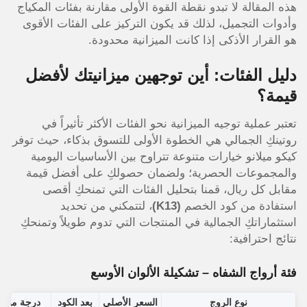
هذه المقالة لا تبدو نقطة القوة الأولى مقارنة بفئات المكياج
وأدوات التجميل، لذلك قد يكون التركيز على الفئات الأقوى
هو القرار الأذكى إذا كانت الميزانية محدودة.
دليل الفئات: أين توجهين ميزانيتك لأفضل
قيمة؟
تعتبر عملية توجيه الميزانية نحو الفئات الأكثر تأثيراً في
روتينكِ الجمالي هي الخطوة الأولى للتسوق بذكاء، حيث توفر
كيكو ميلانو خيارات متنوعة تتراوح بين الأساسيات اليومية
والمجموعات الحصرية؛ ولضمان حصولكِ على أفضل قيمة
مقابل كل ريال، قمنا بتحليل الفئات التي تمنحكِ أقصى
استفادة من كود الخصم
(K13)
، لتتمكني من تحديد
استثماراتكِ الجمالية في المنتجات التي تدوم طويلاً وتمنحكِ
نتائج احترافية:
فئة أرواج الشفاه – تشكيلة الألوان الأوسع
نوع الروج
السعر الأصلي
بعد الكود
درجة مقتر