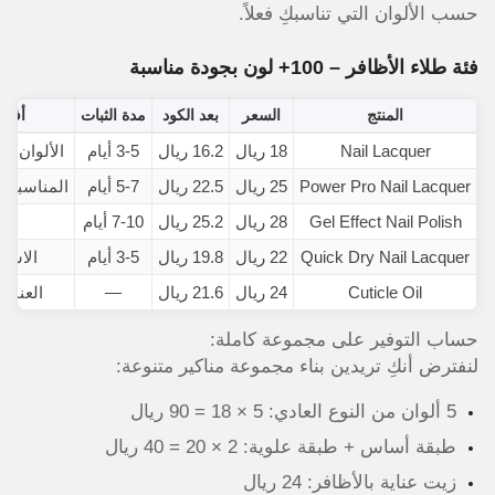
حسب الألوان التي تناسبكِ فعلاً.
فئة طلاء الأظافر – 100+ لون بجودة مناسبة
المنتج
السعر
بعد الكود
مدة الثبات
أفضل
Nail Lacquer
18 ريال
16.2 ريال
3-5 أيام
الألوان ال
Power Pro Nail Lacquer
25 ريال
22.5 ريال
5-7 أيام
المناسبات 
Gel Effect Nail Polish
28 ريال
25.2 ريال
7-10 أيام
ت
Quick Dry Nail Lacquer
22 ريال
19.8 ريال
3-5 أيام
الاست
Cuticle Oil
24 ريال
21.6 ريال
—
العناية
حساب التوفير على مجموعة كاملة:
لنفترض أنكِ تريدين بناء مجموعة مناكير متنوعة:
5 ألوان من النوع العادي: 5 × 18 = 90 ريال
طبقة أساس + طبقة علوية: 2 × 20 = 40 ريال
زيت عناية بالأظافر: 24 ريال