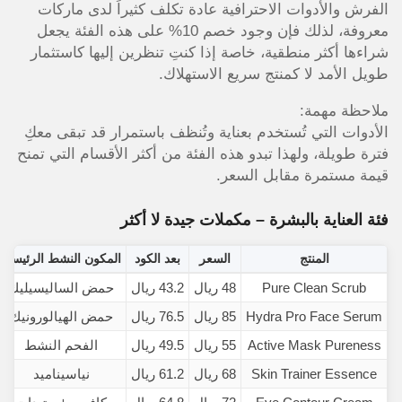
الفرش والأدوات الاحترافية عادة تكلف كثيراً لدى ماركات
معروفة، لذلك فإن وجود خصم 10% على هذه الفئة يجعل
شراءها أكثر منطقية، خاصة إذا كنتِ تنظرين إليها كاستثمار
طويل الأمد لا كمنتج سريع الاستهلاك.
ملاحظة مهمة:
الأدوات التي تُستخدم بعناية وتُنظف باستمرار قد تبقى معكِ
فترة طويلة، ولهذا تبدو هذه الفئة من أكثر الأقسام التي تمنح
قيمة مستمرة مقابل السعر.
فئة العناية بالبشرة – مكملات جيدة لا أكثر
المنتج
السعر
بعد الكود
المكون النشط الرئيسي
Pure Clean Scrub
48 ريال
43.2 ريال
حمض الساليسيليك
Hydra Pro Face Serum
85 ريال
76.5 ريال
حمض الهيالورونيك
Active Mask Pureness
55 ريال
49.5 ريال
الفحم النشط
Skin Trainer Essence
68 ريال
61.2 ريال
نياسيناميد