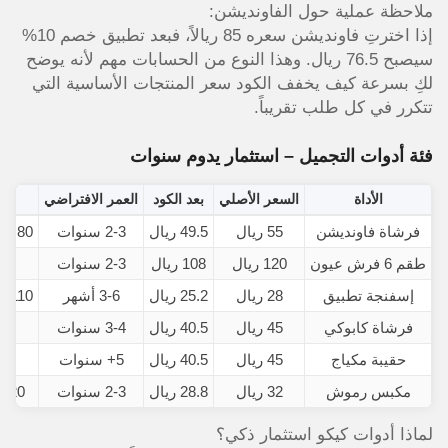
ملاحظة عملية حول الفاونديشن:
إذا اخترتِ فاونديشن سعره 85 ريالاً، فبعد تطبيق خصم 10%
سيصبح 76.5 ريال. وهذا النوع من الحسابات مهم لأنه يوضح
لكِ بسرعة كيف يخفف الكود سعر المنتجات الأساسية التي
تتكرر في كل طلب تقريباً.
فئة أدوات التجميل – استثمار يدوم سنوات
الأداة
السعر الأصلي
بعد الكود
العمر الافتراضي
مقا
فرشاة فاونديشن
55 ريال
49.5 ريال
2-3 سنوات
es: 80
طقم 6 فرش عيون
120 ريال
108 ريال
2-3 سنوات
80
إسفنجة تطبيق
28 ريال
25.2 ريال
3-6 أشهر
r: 110
فرشاة كابوكي
45 ريال
40.5 ريال
3-4 سنوات
حقيبة مكياج
45 ريال
40.5 ريال
5+ سنوات
تص
مكبس رموش
32 ريال
28.8 ريال
2-3 سنوات
: 120
لماذا أدوات كيكو استثمار ذكي؟