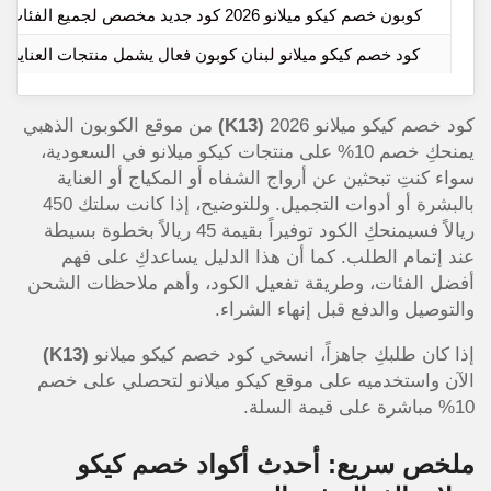
كوبون خصم كيكو ميلانو 2026 كود جديد مخصص لجميع الفئات
كود خصم كيكو ميلانو لبنان كوبون فعال يشمل منتجات العناية
كود خصم كيكو ميلانو 2026
(K13)
من موقع الكوبون الذهبي
يمنحكِ خصم 10% على منتجات كيكو ميلانو في السعودية،
سواء كنتِ تبحثين عن أرواج الشفاه أو المكياج أو العناية
بالبشرة أو أدوات التجميل. وللتوضيح، إذا كانت سلتك 450
ريالاً فسيمنحكِ الكود توفيراً بقيمة 45 ريالاً بخطوة بسيطة
عند إتمام الطلب. كما أن هذا الدليل يساعدكِ على فهم
أفضل الفئات، وطريقة تفعيل الكود، وأهم ملاحظات الشحن
والتوصيل والدفع قبل إنهاء الشراء.
إذا كان طلبكِ جاهزاً، انسخي كود خصم كيكو ميلانو
(K13)
الآن واستخدميه على موقع كيكو ميلانو لتحصلي على خصم
10% مباشرة على قيمة السلة.
ملخص سريع: أحدث أكواد خصم كيكو