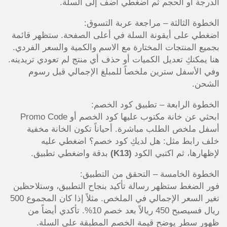
الدرجة أو الحجم ثم اضغطي أضف إلى السلة.
الخطوة الثالثة – مراجعة عربة التسوق:
اضغطي على أيقونة السلة في أعلى الصفحة. ستظهر قائمة
بجميع المنتجات المختارة مع الاسم والكمية والسعر الفردي.
هنا يمكنكِ تعديل الكميات أو حذف أي منتج لم تعودي تريدينه.
وفي الأسفل سترين ملخصاً للمبلغ الإجمالي قبل رسوم
الشحن.
الخطوة الرابعة – تطبيق كود الخصم:
ابحثي عن خانة مكتوب عليها كود الخصم أو Promo Code
أسفل ملخص الطلب مباشرة. أحياناً تكون الخانة مخفية
خلف رابط مثل: هل لديكِ كود خصم؟ اضغطي عليه
لإظهارها، ثم اكتبي الكود
(K13)
بدقة واضغطي تطبيق.
الخطوة الخامسة – التحقق من التطبيق:
فور الضغط ستظهر رسالة تأكيد بنجاح التطبيق، وستلاحظين
تغير السعر الإجمالي في الملخص. مثلاً إذا كان المجموع 500
ريال فسيصبح 450 ريالاً بعد خصم 10%. تأكدي أيضاً من
ظهور سطر يوضح قيمة الخصم المطبقة على السلة.