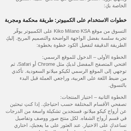
الخاصة بكِ:
خطوات الاستخدام على الكمبيوتر: طريقة محكمة ومجربة
التسوق من موقع Kiko Milano KSA على الكمبيوتر يوفّر
تجربة سلسة بفضل الواجهة الواضحة والتصميم المريح. إليكِ
الطريقة الدقيقة لتفعيل الكود خطوة بخطوة:
الخطوة الأولى – الدخول للموقع الرسمي:
افتحي المتصفح المفضل لديكِ مثل Chrome أو Safari، ثم
توجهي إلى الموقع الرسمي لكيكو ميلانو السعودية. تأكدي
من ضبط اللغة على العربية، وراجعي العملة قبل البدء
بالتسوق.
الخطوة الثانية – اختيار المنتجات:
تصفحي الأقسام المختلفة حسب احتياجكِ. إذا كنتِ تبحثين
عن أرواج كيكو ميلانو، فستجدين تشكيلة واسعة من الدرجات
في قسم أرواج الشفاه. لكل منتج صور ووصف وتفاصيل
تساعدكِ على الاختيار. عند العثور على ما يعجبكِ، اختاري