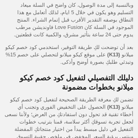
وبالنسبة إلى مدة الوصول، كان واضح في السلة ميعاد
التسليم وهو يكون في خلال 5 ايام، لذلك أتعامل مع هذا
النطاق بوصفه التقدير الأقرب قبل إتمام الشراء. المنتج
الموجود في السلة كان Love Fusion فاونديشن مرطب
يدوم حتى 24 ساعة بتأثير مشرق، والكمية كانت قطعتين.
بعد أن توضحت لكِ طريقة التوفير، استخدمي كود خصم كيكو
ميلانو
(K13)
على موقع كيكو ميلانو لتحصلي على خصم 15%
وتبدئي طلبكِ بصورة أوضح وأذكى.
دليلك التفصيلي لتفعيل كود خصم كيكو
ميلانو بخطوات مضمونة
تضمن لكِ معرفة الطريقة الصحيحة لتفعيل كود خصم كيكو
ميلانو
(K13)
الحصول على التخفيض الفوري وتجنب أي
أخطاء تقنية قد تحول دون استفادتكِ من العرض؛ ولأننا نسعى
لجعل تجربة تسوقكِ أكثر سلاسة، قمنا بترتيب خطوات
التفعيل في دليل مبسط يبدأ من اختيار منتجاتكِ المفضلة
وينتهي برؤية السعر المخفض في ملخص حقيبة التسوق