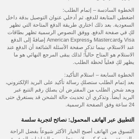
الخطوة السادسة – إتمام الطلب:
اضغطي المتابعة للدفع، ثم أدخلي عنوان التوصيل بدقة داخل
السعودية. بعد ذلك اختاري طريقة الدفع المتاحة التي تظهر
لكِ في صفحة الدفع. ووفق النصوص الرسمية تظهر بطاقات
Visa وMastercard وAmerican Express إضافةً إلى الدفع
عند الاستلام، بينما تذكر صفحة الأسئلة الشائعة أن الدفع عند
الاستلام هو المتاح حالياً؛ لذلك يبقى المرجع النهائي هو ما
يظهر لكِ فعلياً لحظة الطلب.
الخطوة السابعة – استلام التأكيد:
بعد إتمام الطلب ستصلكِ رسالة تأكيد على البريد الإلكتروني،
وبعد شحن الطلب من المفترض أن يصلكِ رقم التتبع عبر
البريد أيضاً. وتذكري أن تحديث حالة الشحن قد يستغرق حتى
24 ساعة وفق الصفحة الرسمية.
التطبيق عبر الهاتف المحمول: نصائح لتجربة سلسة
التسوق من الهاتف أصبح الخيار الأكثر شيوعاً بفضل الراحة
والسرعة. موقع كيكو ميلانو متجاوب مع الشاشات الصغيرة،