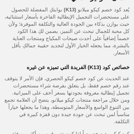
يُعد كود خصم كيكو ميلانو
(K13)
بوابتكِ المفضلة للحصول
على مستحضرات التجميل الإيطالية الفاخرة بأسعار استثنائية،
حيث يوازن بذكاء بين الجودة العالية والتكلفة الموفرة؛ ولأن
كل محبة للجمال تبحث عن التميز، يضمن لكِ هذا الكود
خصماً إضافياً على أحدث صيحات المكياج ومنتجات العناية
بالبشرة، مما يجعله الخيار الأول لتجديد حقيبة جمالكِ بأقل
الأسعار.
خصائص كود
(K13)
الفريدة التي تميزه عن غيره
عند الحديث عن كود خصم كيكو الحصري، فإن الأمر لا يتوقف
عند رقم خصم فقط، بل يتعلق بفرصة شراء مستحضرات
تجميل إيطالية معروفة بجودتها بسعر أخف على الميزانية.
ومن خلال مراجعة منتجات كيكو ميلانو، يتضح أن العلامة تجمع
بين التنوع الواسع والأسعار المتوسطة، وهذا ما يجعلها خياراً
مناسباً لمن تبحث عن جودة جيدة دون قفزة كبيرة في
التكلفة.
كود كيكو مفيد خصوصاً إذا كنتِ تتسوقين من أكثر من فئة