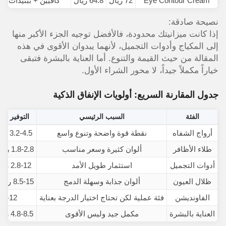
Eye Contour Cream
72 ريال
64.8 ريال
كافيين + ببتيدات
نصيحة صادقة:
إذا كانت ميزانيتك محدودة، فالأفضل توجيه الجزء الأكبر منها
إلى المكياج وأدوات التجميل، لأنهما يبدوان الأقوى في هذه
المقالة من حيث القيمة والتنوع. أما العناية بالبشرة فتبقى
خياراً مكملاً جيداً، لا محور الشراء الأول.
جدول المقارنة السريع: أولويات الإنفاق الذكية
الفئة
السبب الرئيسي
التوفير الم
أرواج الشفاه
نقطة قوة واضحة وتنوع واسع
3.2-4.5 ريال لكل روج
طلاء الأظافر
ألوان كثيرة وسعر مناسب
1.8-2.8 ريال لكل عبوة
أدوات التجميل
استثمار طويل الأمد
2.8-12 ريال لكل أداة
ظلال العيون
ألوان جذابة وسهلة الدمج
8.5-15 ريال لكل باليت
الفاونديشن
فئة عملية لكن تحتاج اختيار الدرجة بعناية
6.5-12 ريا
العناية بالبشرة
مكمل جيد وليس الأقوى
4.8-8.5 ريال لكل منتج