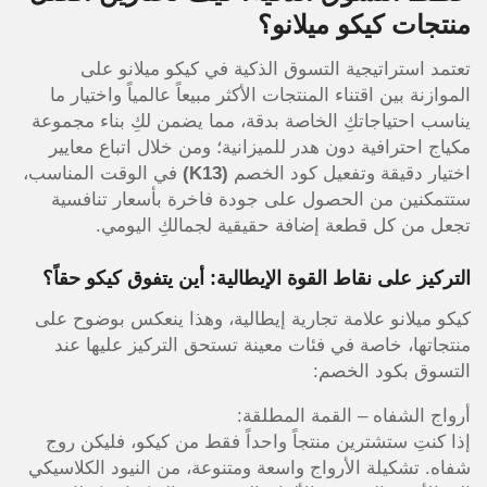
منتجات كيكو ميلانو؟
تعتمد استراتيجية التسوق الذكية في كيكو ميلانو على
الموازنة بين اقتناء المنتجات الأكثر مبيعاً عالمياً واختيار ما
يناسب احتياجاتكِ الخاصة بدقة، مما يضمن لكِ بناء مجموعة
مكياج احترافية دون هدر للميزانية؛ ومن خلال اتباع معايير
اختيار دقيقة وتفعيل كود الخصم
(K13)
في الوقت المناسب،
ستتمكنين من الحصول على جودة فاخرة بأسعار تنافسية
تجعل من كل قطعة إضافة حقيقية لجمالكِ اليومي.
التركيز على نقاط القوة الإيطالية: أين يتفوق كيكو حقاً؟
كيكو ميلانو علامة تجارية إيطالية، وهذا ينعكس بوضوح على
منتجاتها، خاصة في فئات معينة تستحق التركيز عليها عند
التسوق بكود الخصم:
أرواج الشفاه – القمة المطلقة:
إذا كنتِ ستشترين منتجاً واحداً فقط من كيكو، فليكن روج
شفاه. تشكيلة الأرواج واسعة ومتنوعة، من النيود الكلاسيكي