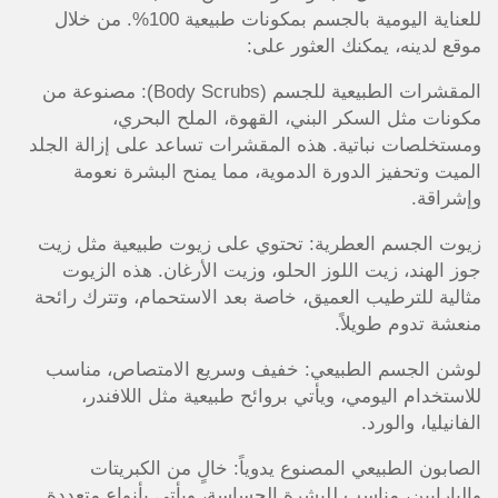
للعناية اليومية بالجسم بمكونات طبيعية 100%. من خلال
موقع لدينه، يمكنك العثور على:
المقشرات الطبيعية للجسم (Body Scrubs): مصنوعة من
مكونات مثل السكر البني، القهوة، الملح البحري،
ومستخلصات نباتية. هذه المقشرات تساعد على إزالة الجلد
الميت وتحفيز الدورة الدموية، مما يمنح البشرة نعومة
وإشراقة.
زيوت الجسم العطرية: تحتوي على زيوت طبيعية مثل زيت
جوز الهند، زيت اللوز الحلو، وزيت الأرغان. هذه الزيوت
مثالية للترطيب العميق، خاصة بعد الاستحمام، وتترك رائحة
منعشة تدوم طويلاً.
لوشن الجسم الطبيعي: خفيف وسريع الامتصاص، مناسب
للاستخدام اليومي، ويأتي بروائح طبيعية مثل اللافندر،
الفانيليا، والورد.
الصابون الطبيعي المصنوع يدوياً: خالٍ من الكبريتات
والبارابين، مناسب للبشرة الحساسة، ويأتي بأنواع متعددة