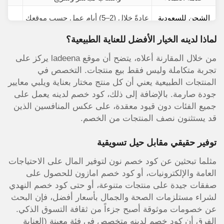
الشحن للسعودية
عادةً خلال (2–5) أيام عمل حسب موقعك
لماذا لدينه الخيار الأفضل للعناية الطبيعية؟
من خلال المقارنة أعلاه، يتضح أن موقع ladeena يركز على
تجربة متكاملة وليس فقط بيع منتجات. التخصص في
المنتجات الطبيعية يعني أن كل منتج مختار بعناية ويلبي معايير
جودة صارمة. بالإضافة إلى ذلك، كود خصم لدينه يعمل على
جميع الفئات دون قيود معقدة، على عكس المنافسين الذين
قد يستثنون نصف المنتجات من الخصم.
توفير حقيقي مقابل حيل تسويقية
مثلما تبحثين عن كود خصم نون لتوفير المال على الاحتياجات
العامة والإلكترونيات، أو كود خصم امازون للحصول على
صفقات جيدة على منتجات متنوعة، أو حتى كود خصم النهدي
لشراء مستلزمات الصحة والجمال بأسعار أفضل، فإن البحث
عن خصومات موثوقة أصبح جزءاً من ثقافة التسوق الذكي.
الفرق أن كود خصم لدينه متخصص في فئة معينة (العناية