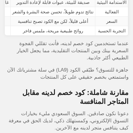
الاستدامة البيئية
صديقة للبيئة، عبوات قابلة لإعادة التدوير
غالبا
الفعالية
نتائج تدوم طويلاً، تحسن صحة البشرة والشعر
السعر
أعلى قليلاً، لكن مع الكود تصبح تنافسية
التجربة الحسية
روائح طبيعية مريحة، ملمس فاخر
عندما تستخدمين كود خصم لدينه، فأنت تقللي الفجوة
السعرية بينك وبين المنتجات التقليدية، مما يجعل الخيار
الطبيعي أكثر جاذبية.
جاهزة للتسوق؟ طبّقي الكود (LA9) في سلة مشترياتك الآن
واستمتعي بخصم حقيقي على كل المنتجات
مقارنة شاملة: كود خصم لدينه مقابل
المتاجر المنافسة
دعونا نكون صادقين. السوق السعودي مليء بخيارات
التسوق الإلكتروني، وكمستهلك ذكي، لديك الحق في معرفة
كيف يتنافس متجر لدينه مع الآخرين.