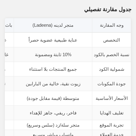
جدول مقارنة تفصيلي
وجه المقارنة
متجر لدينه (Ladeena)
باث & بودي
التخصص
عناية طبيعية عضوية حصراً
عناي
نسبة الخصم بالكود
10% ثابتة ومضمونة
غالباً 5% (أو عروض اشترِ 
شمولية الكود
جميع المنتجات بلا استثناء
مست
جودة المكونات
زيوت نقية، خالية من البارابين
تعت
الأسعار الأساسية
متوسطة (قيمة مقابل جودة)
تغليف الهدايا
فاخر، ريفي، جاهز للإهداء
تجربة الموقع
متجر سلة/زد (سلس وسريع)
خدمة العملاء
واتساب مباشر وسريع
م