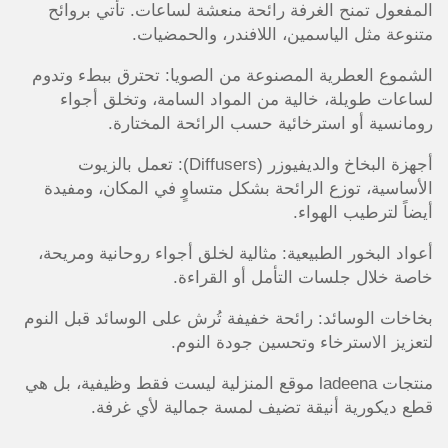
المفعول تمنح الغرفة رائحة منعشة لساعات. تأتي بروائح
متنوعة مثل الياسمين، اللافندر، والحمضيات.
الشموع العطرية المصنوعة من الصويا: تحترق ببطء وتدوم
لساعات طويلة، خالية من المواد السامة، وتخلق أجواء
رومانسية أو استرخائية حسب الرائحة المختارة.
أجهزة البخاخ والديفيوزر (Diffusers): تعمل بالزيوت
الأساسية، توزع الرائحة بشكل متساوٍ في المكان، ومفيدة
أيضاً لترطيب الهواء.
أعواد البخور الطبيعية: مثالية لخلق أجواء روحانية ومريحة،
خاصة خلال جلسات التأمل أو القراءة.
بخاخات الوسائد: رائحة خفيفة تُرش على الوسائد قبل النوم
لتعزيز الاسترخاء وتحسين جودة النوم.
منتجات ladeena موقع المنزلية ليست فقط وظيفية، بل هي
قطع ديكورية أنيقة تضيف لمسة جمالية لأي غرفة.