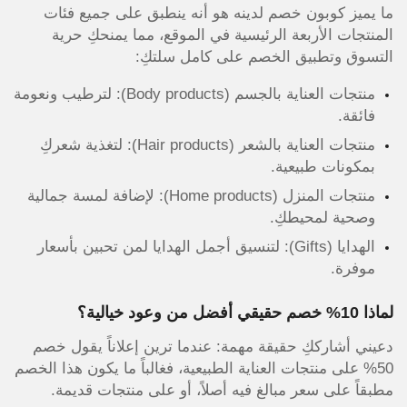
ما يميز كوبون خصم لدينه هو أنه ينطبق على جميع فئات
المنتجات الأربعة الرئيسية في الموقع، مما يمنحكِ حرية
التسوق وتطبيق الخصم على كامل سلتكِ:
منتجات العناية بالجسم (Body products): لترطيب ونعومة
فائقة.
منتجات العناية بالشعر (Hair products): لتغذية شعركِ
بمكونات طبيعية.
منتجات المنزل (Home products): لإضافة لمسة جمالية
وصحية لمحيطكِ.
الهدايا (Gifts): لتنسيق أجمل الهدايا لمن تحبين بأسعار
موفرة.
لماذا 10% خصم حقيقي أفضل من وعود خيالية؟
دعيني أشارككِ حقيقة مهمة: عندما ترين إعلاناً يقول خصم
50% على منتجات العناية الطبيعية، فغالباً ما يكون هذا الخصم
مطبقاً على سعر مبالغ فيه أصلاً، أو على منتجات قديمة.