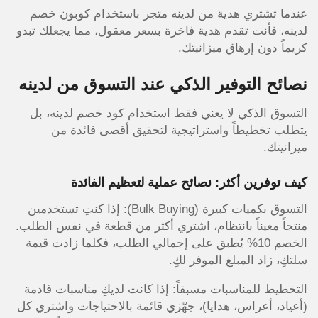
عندما تشتري هدية من لدينه متجر باستخدام كوبون خصم
لدينه، فأنت تقدم هدية فاخرة بسعر معقول، مما يجعلك تبدو
كريماً دون إرهاق ميزانيتك.
نصائح التوفير الذكي عند التسوق من لدينه
التسوق الذكي لا يعني فقط استخدام كود خصم لدينه، بل
يتطلب تخطيطاً واستراتيجية لتحقيق أقصى فائدة من
ميزانيتك.
كيف توفرين أكثر: نصائح عملية لتعظيم الفائدة
التسوق بكميات كبيرة (Bulk Buying): إذا كنتِ تستخدمين
منتجاً معيناً بانتظام، اشتري أكثر من قطعة في نفس الطلب.
الخصم 10% يُطبق على إجمالي الطلب، فكلما زادت قيمة
سلتكِ، زاد المبلغ الموفر لكِ.
التخطيط للمناسبات مسبقاً: إذا كانت لديكِ مناسبات قادمة
(أعياد، أعراس، هدايا)، جهّزي قائمة بالاحتياجات واشتري كل