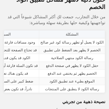
الخصم
من خلال التجارب، جمعت لكِ أكثر المشاكل شيوعاً التي قد
تواجهينها وكيفية حلها بطريقة سهلة ومباشرة:
المشكلة
السبب 
الكود لا يعمل أو تظهر رسالة كود غير صالح
وجود مسافات فارغة قبل 
الخصم لا يظهر بعد الضغط على تطبيق
قد تحتاج الصفحة للتحديث
رسالة الكود منتهي الصلاحية
الكود قد يكون قديما
حقل الكود لا يظهر في صفحة الدفع
قد تكون السلة فارغة أو ل
الخصم يظهر ثم يختفي عند الدفع
قد يكون هناك تعار
الموقع بطيء عند تطبيق الكود
ضغط كبير على السيرفر
رسالة الكود لا ينطبق على المنتجات
نادراً، قد تكون بعض ال
نصيحة ذهبية من تجربتي