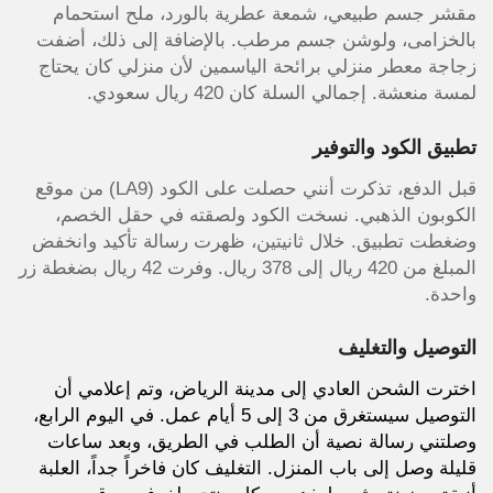
مقشر جسم طبيعي، شمعة عطرية بالورد، ملح استحمام
بالخزامى، ولوشن جسم مرطب. بالإضافة إلى ذلك، أضفت
زجاجة معطر منزلي برائحة الياسمين لأن منزلي كان يحتاج
لمسة منعشة. إجمالي السلة كان 420 ريال سعودي.
تطبيق الكود والتوفير
قبل الدفع، تذكرت أنني حصلت على الكود (LA9) من موقع
الكوبون الذهبي. نسخت الكود ولصقته في حقل الخصم،
وضغطت تطبيق. خلال ثانيتين، ظهرت رسالة تأكيد وانخفض
المبلغ من 420 ريال إلى 378 ريال. وفرت 42 ريال بضغطة زر
واحدة.
التوصيل والتغليف
اخترت الشحن العادي إلى مدينة الرياض، وتم إعلامي أن
التوصيل سيستغرق من 3 إلى 5 أيام عمل. في اليوم الرابع،
وصلتني رسالة نصية أن الطلب في الطريق، وبعد ساعات
قليلة وصل إلى باب المنزل. التغليف كان فاخراً جداً، العلبة