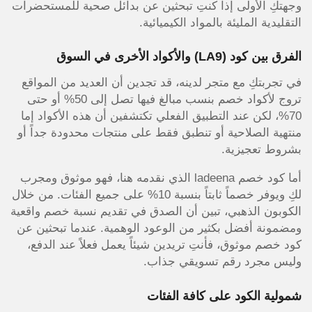
وجهتكِ الأولى إذا كنتِ تبحثين عن بدائل صحية للمستحضرات
التقليدية المليئة بالمواد الكيميائية.
الفرق بين كود (LA9) والأكواد الأخرى في السوق
في تجربتكِ مع متجر لدينه، قد تجدين أن العديد من المواقع
تروج لأكواد خصم بنسب مبالغ فيها تصل إلى 50% أو حتى
70%، لكن عند التطبيق الفعلي تكتشفين أن هذه الأكواد إما
منتهية الصلاحية أو تنطبق فقط على منتجات محدودة جداً أو
بشروط تعجيزية.
أما كود خصم ladeena الذي نقدمه هنا، فهو موثوق ومجرب
لكِ ويوفر خصماً ثابتاً بنسبة 10% على جميع الفئات. من خلال
الكوبون الذهبي، تبين أن الصدق في تقديم نسبة خصم واقعية
ومضمونة أفضل بكثير من الوعود الوهمية. عندما تبحثين عن
كود خصم موثوق، فأنتِ تريدين شيئاً يعمل فعلاً عند الدفع،
وليس مجرد رقم تسويقي جذاب.
شمولية الكود على كافة الفئات