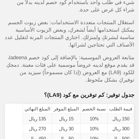
شيء في طلب واحد باستخدام كود خصم لدينه بدلاً من
شراء كل غرض على حدة.
استغلال المنتجات متعددة الاستخدامات: بعض زيوت الجسم
يمكنكِ استخدامها أيضاً لشعركِ، وبعض الزيوت الأساسية
مناسبة لبشرتكِ ولمنزلكِ. اختاري المنتجات المرنة لتقليل عدد
الأصناف التي تحتاجين لشرائها.
متابعة العروض الموسمية: بالإضافة إلى كود خصم ladeena،
قد يقدم موقع لدينه عروضاً موسمية على فئات معينة. دمجكِ
للكود (LA9) مع العروض (إذا كان مسموحاً) سيزيد من
توفيركِ بشكل ملحوظ.
جدول توفير: كم توفرين مع كود (LA9)؟
قيمة الطلب
نسبة الخصم
المبلغ الموفر
المبلغ النهائي
150 ريال
10%
15 ريال
135 ريال
300 ريال
10%
30 ريال
270 ريال
500 ريال
10%
50 ريال
450 ريال