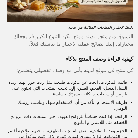
دليلك لاختيار المنتجات المثالية من لدينه
التسوق من متجر لدينه ممتع، لكن التنوع الكبير قد يجعلك
محتاراة. إليك نصائح عملية لاختيار ما يناسبك فعلاً.
كيفية قراءة وصف المنتج بذكاء
كل منتج في موقع لدينه يأتي مع وصف تفصيلي يتضمن:
قائمة المكونات: ابحث عن مكونات طبيعية مثل زيت جوز الهند، زبدة
الشيا، العسل، الفحم، الطين، إلخ. تجنب المنتجات التي تحتوي على
بارابين أو سلفات إذا كانت بشرتك حساسة.
طريقة الاستخدام: تأكد من أن الاستخدام سهل ويناسب روتينك
اليومي.
الرائحة: إذا كنت حساساً للروائح القوية، اختر المنتجات ذات الروائح
الخفيفة مثل اللافندر أو البابونج.
الحجم ومدة الصلاحية: بعض المنتجات الطبيعية لها فترة صلاحية أقصر
من الكيميائية، لذا لا تشتري كميات كبيرة إلا إذا كنت متأكداً من