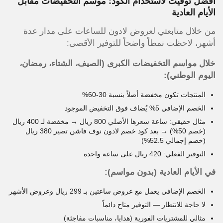
أفضل توقيت لاستخدام الكود: موسم التخفيضات مقابل
الأيام العادية
من خلال متابعتي لعروض لادون للساعات على مدار عدة
أشهر، لاحظت نمطاً واضحاً للتوفير الأقصى:
خلال مواسم التخفيضات الكبرى (الصيف، الشتاء، رمضان،
اليوم الوطني):
المنتجات تكون مخفضة أصلاً بنسبة 30-60%
الخصم الإضافي 5% يُضاف فوق التخفيض الموجود
مثال حقيقي: ساعة سعرها الأصلي 800 ريال → مخفضة لـ 400 ريال
(خصم 50%) → بعد كود خصم لادون نوف فاشن تصير 380 ريال
(خصم إجمالي 52.5%)
التوفير الفعلي: 420 ريال على ساعة واحدة
في الأيام العادية (بدون مواسم):
الخصم الإضافي يعمل مع عروض ساعتين بـ 299 ريال وعروض الأشهر
لا حاجة للانتظار — التوفير متاح دائماً
مثالي للمشتريات الفورية (هدايا، مناسبات مفاجئة)