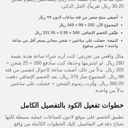
25-30 ريال تقريباً)، الحل الذكي:
أضيفي منتج صغير من فئة ساعات لادون ٩٩ ريال
المجموع الآن: 250 + 99 = 349 ريال
طبّقي الخصم الإضافي: 349 × 0.95 = 331.55 ريال
النتيجة: حصلت على ساعتين + شحن مجاني بسعر أقل من ساعة
واحدة + شحن مدفوع
مثال واقعي من تجربتي: كنت أريد شراء ساعة هدية بقيمة
280 ريال. لو اشتريتها وحدها، كنت سأدفع 280 + 25 شحن =
305 ريال. بدلاً من ذلك، أضفت ساعة كاجوال لنفسي من فئة
99 ريال. المجموع صار 379 ريال، بعد الخصم الإضافي دفعت
360.05 ريال. وفّرت رسوم الشحن + حصلت على ساعتين
بدلاً من واحدة.
خطوات تفعيل الكود بالتفصيل الكامل
تطبيق الخصم على موقع لادون للساعات عملية بسيطة لكنها
تحتاج دقة في التفاصيل. إليك الخطوات الكاملة من واقع