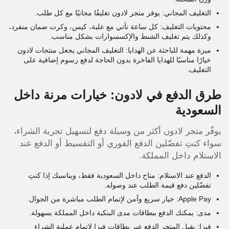
التغليف المجاني: يوفر متجر لادون تغليفًا مجانيًا مع كل طلب.
محتويات التغليف: كل ساعة تأتي مع علبة، كيس، وكرت ضمان منفرد،
وكذلك يتم تغليف الشنط والإكسسوارات بشكل مناسب.
ميزة مهمة للباحثة عن الهدايا: التغليف المجاني يجعل منتجات لادون
خيارًا مناسبًا للهدايا الفاخرة بدون الحاجة لدفع رسوم إضافية على
التغليف.
طرق الدفع في لادون: خيارات مرنة داخل
السعودية
يوفّر متجر لادون أكثر من وسيلة دفع لتسهيل تجربة الشراء،
سواء كنتِ تفضّلين الدفع الفوري أو التقسيط أو الدفع عند
الاستلام داخل المملكة.
الدفع عند الاستلام: متاح داخل السعودية فقط، ويناسبك إذا كنتِ
تفضّلين دفع قيمة الطلب عند وصوله.
Apple Pay: خيار سريع وآمن لإتمام الطلب مباشرة من الجوال.
مدى: يمكنك الدفع ببطاقات مدى البنكية داخل المملكة بسهولة.
فيزا: يقبل المتجر الدفع عبر بطاقات فيزا لإتمام عملية الشراء