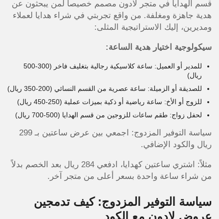
قسم الهدايا في متجر لادون مصمم خصيصاً لمن يبحثون عن
هدية جاهزة ومغلفة. من واقع تجربتي في شراء هدايا لعملاء
ومديرين، إليك الاستراتيجية المثلى:
سيكولوجية اختيار هدية الساعة:
للمدير أو العميل: ساعة كلاسيكية رجالية بتغليف فاخر (300-500
ريال)
للصديقة أو الزميلة: ساعة عصرية من القسم النسائي (200-350 ريال)
للزوج أو الأخ: ساعة رياضية أو ذكية بميزات عملية (250-450 ريال)
لحفل زواج: طقم ساعات للزوجين من قسم الهدايا (500-700 ريال)
سياسة التوفير المزدوج: اجمعي بين عرض ساعتين بـ 299
ريال والكود الإضافي.
مثلاً: اشتري ساعتين كهدايا، ادفعي 284 ريال بعد الخصم بدلاً
من شراء ساعة واحدة بسعر أعلى من متجر آخر.
سياسة التوفير المزدوج: كيف تدمجين
عروض لادون مع الكود