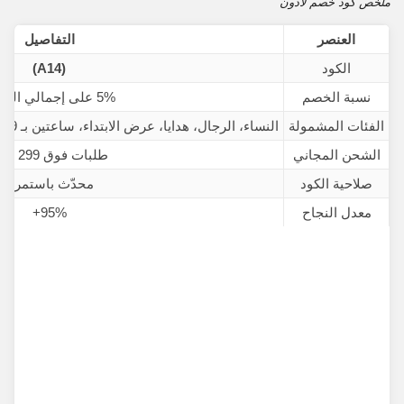
ملخص كود خصم لادون
العنصر
التفاصيل
الكود
(A14)
نسبة الخصم
5% على إجمالي الطلب
الفئات المشمولة
النساء، الرجال، هدايا، عرض الابتداء، ساعتين بـ 299 ريال، عروض الأشهر، تخفيضات
الشحن المجاني
طلبات فوق 299 ريال
صلاحية الكود
محدّث باستمرار
معدل النجاح
95%+