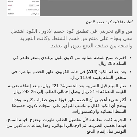
اثبات فاعلية كود خصم لادون
من واقع تجربتي في تطبيق كود خصم لادون، الكود اشتغل
معي بنجاح على منتج من قسم الشنط، وكانت التجربة
واضحة من صفحة الدفع بدون أي تعقيد.
اخترت منتج شنطة نسائية من لادون بلون برغندي بسعر ظاهر في
السلة 255 ريال.
بعد إضافة الكود
(A14)
في خانة الكوبون، ظهر الخصم مباشرة في
ملخص السلة بقيمة 11.09 ريال.
صار المبلغ قبل الضريبة بعد الخصم 221.74 ريال، وبعد إضافة ضريبة
القيمة المضافة 31.6 ريال وصل إجمالي الطلب إلى 242.25 ريال.
أكثر شيء أعجبني أن الخصم ظهر فورًا بدون خطوات كثيرة، وهذا
يوضح أن الكود فعّال ومناسب للتوفير على منتجات لادون، خصوصًا
الشنط النسائية والإكسسوارات.
التجربة كانت مطمئنة لأن تفاصيل الطلب ظهرت بوضوح: قيمة المنتج،
قيمة الخصم، الضريبة، ثم الإجمالي النهائي، وهذا يساعدك تتأكدين من
التوفير قبل إتمام الدفع.