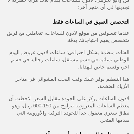
من واقع تجربتي، لادون للساعات يقدم ثلاث مزايا حصرية لا
تجدينها في أي متجر آخر:
التخصص العميق في الساعات فقط
عندما تتسوقين من موقع لادون للساعات، تتعاملين مع فريق
متخصص يفهم احتياجاتك بدقة.
الفئات منظمة بشكل احترافي: ساعات لادون عروض اليوم
الوطني نسائية في قسم مستقل، ساعات رجالية في قسم
آخر، وقسم خاص للهدايا.
هذا التنظيم يوفر عليك وقت البحث العشوائي في متاجر
الأزياء الضخمة.
لادون الساعات يركز على الجودة مقابل السعر. لاحظت أن
معظم الساعات المعروضة تتراوح بين 150-600 ريال، وهو
نطاق سعري معقول جداً للجودة التركية والأوروبية التي
يقدمها المتجر.