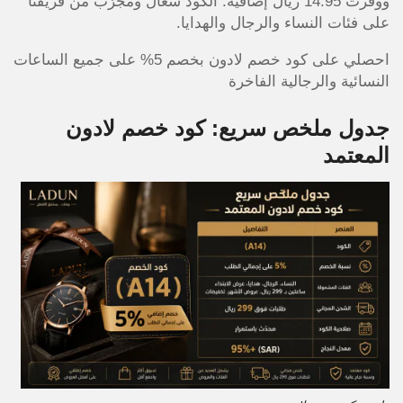
ووفّرت 14.95 ريال إضافية. الكود شغّال ومجرَّب من فريقنا
على فئات النساء والرجال والهدايا.
احصلي على كود خصم لادون بخصم 5% على جميع الساعات
النسائية والرجالية الفاخرة
جدول ملخص سريع: كود خصم لادون
المعتمد