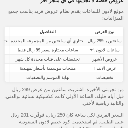
عروض خاصة لا تجدينها في أي متجر آخر
موقع لادون للساعات يقدم نظام عروض فريد يناسب جميع
الميزانيات:
نوع العرض
التفاصيل
ساعتين بـ 299 ريال
اختاري أي ساعتين من المجموعة المحددة
حتى 50% مقارنة بالسعر الف
ساعات لادون ٩٩
ساعات مختارة بسعر 99 ريال فقط
0-40%
عروض الأشهر
تخفيضات على فئات محددة كل شهر
عرض الابتداء
منتجات موسمية بأسعار تمهيدية
تخفيضات
نهاية الموسم والتصفيات
من تجربتي الأخيرة، اشتريت ساعتين من عرض 299 ريال
قبل أيام قليلة. الساعة الأولى كانت كلاسيكية نسائية لوالدتي،
والثانية رياضية لأختي.
السعر الفردي لكل ساعة كان 250 ريال، فوفّرت 201 ريال
على الطلب. ثم استخدمت كود خصم لادون السعودية