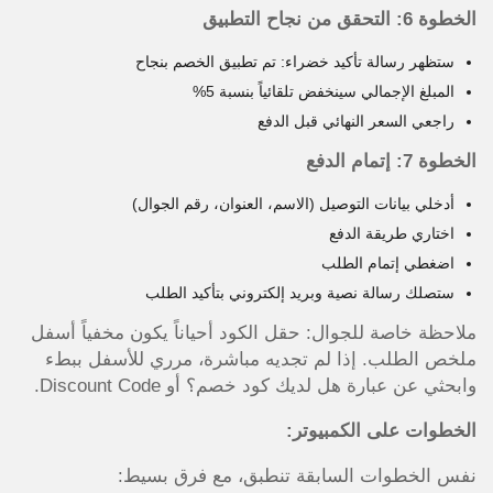
الخطوة 6: التحقق من نجاح التطبيق
ستظهر رسالة تأكيد خضراء: تم تطبيق الخصم بنجاح
المبلغ الإجمالي سينخفض تلقائياً بنسبة 5%
راجعي السعر النهائي قبل الدفع
الخطوة 7: إتمام الدفع
أدخلي بيانات التوصيل (الاسم، العنوان، رقم الجوال)
اختاري طريقة الدفع
اضغطي إتمام الطلب
ستصلك رسالة نصية وبريد إلكتروني بتأكيد الطلب
ملاحظة خاصة للجوال: حقل الكود أحياناً يكون مخفياً أسفل
ملخص الطلب. إذا لم تجديه مباشرة، مرري للأسفل ببطء
وابحثي عن عبارة هل لديك كود خصم؟ أو Discount Code.
الخطوات على الكمبيوتر:
نفس الخطوات السابقة تنطبق، مع فرق بسيط: