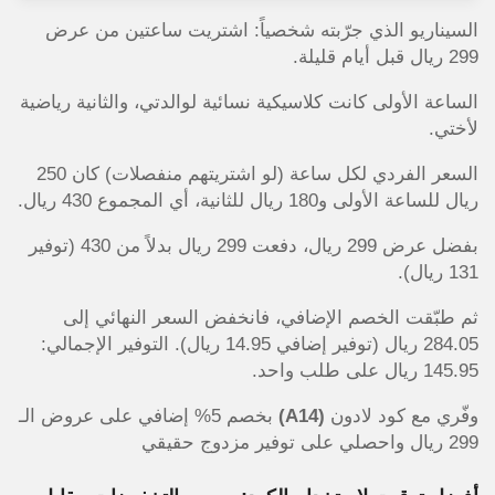
السيناريو الذي جرّبته شخصياً: اشتريت ساعتين من عرض
299 ريال قبل أيام قليلة.
الساعة الأولى كانت كلاسيكية نسائية لوالدتي، والثانية رياضية
لأختي.
السعر الفردي لكل ساعة (لو اشتريتهم منفصلات) كان 250
ريال للساعة الأولى و180 ريال للثانية، أي المجموع 430 ريال.
بفضل عرض 299 ريال، دفعت 299 ريال بدلاً من 430 (توفير
131 ريال).
ثم طبّقت الخصم الإضافي، فانخفض السعر النهائي إلى
284.05 ريال (توفير إضافي 14.95 ريال). التوفير الإجمالي:
145.95 ريال على طلب واحد.
وفّري مع كود لادون
(A14)
بخصم 5% إضافي على عروض الـ
299 ريال واحصلي على توفير مزدوج حقيقي