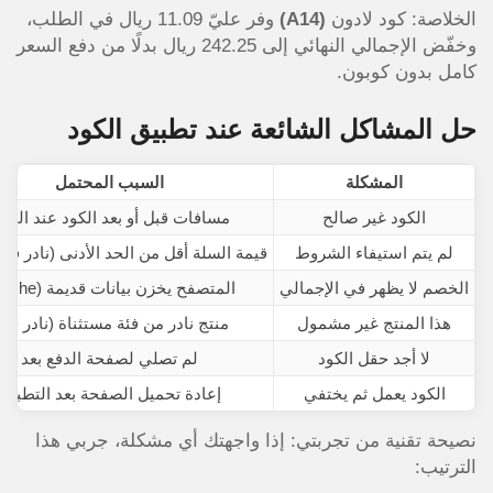
الخلاصة: كود لادون
(A14)
وفر عليّ 11.09 ريال في الطلب،
وخفّض الإجمالي النهائي إلى 242.25 ريال بدلًا من دفع السعر
كامل بدون كوبون.
حل المشاكل الشائعة عند تطبيق الكود
المشكلة
السبب المحتمل
الكود غير صالح
مسافات قبل أو بعد الكود عند النس
لم يتم استيفاء الشروط
قيمة السلة أقل من الحد الأدنى (نادر في
الخصم لا يظهر في الإجمالي
المتصفح يخزن بيانات قديمة (Cache)
هذا المنتج غير مشمول
منتج نادر من فئة مستثناة (نادر جداً
لا أجد حقل الكود
لم تصلي لصفحة الدفع بعد
الكود يعمل ثم يختفي
إعادة تحميل الصفحة بعد التطبيق
نصيحة تقنية من تجربتي: إذا واجهتك أي مشكلة، جربي هذا
الترتيب: