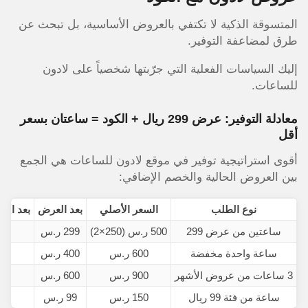
المتسوقة الذكية لا تكتفي بالعروض الأساسية، بل تبحث عن
طرق لمضاعفة التوفير.
إليك السياسات الفعلية التي جرّبتها شخصياً على لادون
للساعات.
معادلة التوفير: عرض 299 ريال + الكود = ساعتان بسعر
أقل
أقوى استراتيجية توفير في موقع لادون للساعات هي الجمع
بين العروض الحالية والخصم الإضافي:
نوع الطلب
السعر الأصلي
بعد العرض
بعد الخص
ساعتين من عرض 299
500 ر.س (250×2)
299 ر.س
05
ساعة واحدة مخفضة
600 ر.س
400 ر.س
3 ساعات من عروض الأشهر
900 ر.س
600 ر.س
ساعة من فئة 99 ريال
150 ر.س
99 ر.س
5